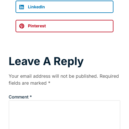
LinkedIn
Pinterest
Leave A Reply
Your email address will not be published.
Required
fields are marked
*
Comment
*