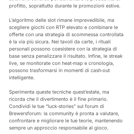
profitto, soprattutto durante le promozioni estive.
L’algoritmo delle slot rimane imprevedibile, ma
scegliere giochi con RTP elevato e combinare le
offerte con una strategia di scommessa controllata
è la via più sicura. Nei tavoli da carte, i rituali
personali possono coesistere con la strategia di
base senza penalizzare il risultato. Infine, le streak
live, se monitorate con heat‑map e cronologia,
possono trasformarsi in momenti di cash‑out
intelligente.
Sperimenta queste tecniche quest’estate, ma
ricorda che il divertimento è il fine primario.
Condividi le tue “luck‑stories” sul forum di
Brewersforum: la community è pronta a valutare,
confrontare e migliorare le tue teorie, mantenendo
sempre un approccio responsabile al gioco.