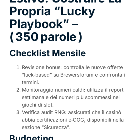
Propria “Lucky
Playbook” –
( 350 Parole )
Checklist Mensile
Revisione bonus: controlla le nuove offerte
“luck‑based” su Brewersforum e confronta i
termini.
Monitoraggio numeri caldi: utilizza il report
settimanale dei numeri più scommessi nei
giochi di slot.
Verifica audit RNG: assicurati che il casinò
abbia certificazioni e‑COG, disponibili nella
sezione “Sicurezza”.
Budgeting