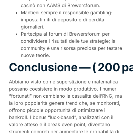
casinò non AAMS di Brewersforum.
Mantieni sempre il responsible gambling:
imposta limiti di deposito e di perdita
giornalieri.
Partecipa al forum di Brewersforum per
condividere i risultati delle tue strategie; la
community è una risorsa preziosa per testare
nuove teorie.
Conclusione — ( 200 Pa
Abbiamo visto come superstizione e matematica
possano coesistere in modo produttivo. I numeri
“fortunati” non cambiano la casualità dell’RNG, ma
la loro popolarità genera trend che, se monitorati,
offrono piccole opportunità di ottimizzare il
bankroll. I bonus “luck‑based”, analizzati con il
valore atteso e il break‑even point, diventano
strumenti concreti per aumentare le probabilità di