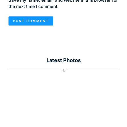
Save my name, email, and website in this browser for
the next time I comment.
Latest Photos
⑊