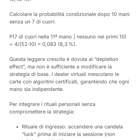
Calcolare la probabilità condizionale dopo 10 mani
senza un 7 di cuori:
P(7 di cuori nella 11ª mano | nessuno nei primi 10)
= 4/(52‑10) ≈ 0,083 (8,3 %).
Questa leggera crescita è dovuta al “depletion
effect”, ma non è sufficiente a modificare la
strategia di base. I dealer virtuali mescolano le
carte con algoritmi certificati, garantendo che ogni
mano sia indipendente.
Per integrare i rituali personali senza
compromettere la strategia:
Rituale di ingresso: accendere una candela
“luck” prima di iniziare la sessione (non