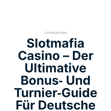
Uncategorized
Slotmafia
Casino – Der
Ultimative
Bonus‑ Und
Turnier‑Guide
Für Deutsche