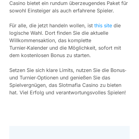
Casino bietet ein rundum überzeugendes Paket für
sowohl Einsteiger als auch erfahrene Spieler.
Für alle, die jetzt handeln wollen, ist
this site
die
logische Wahl. Dort finden Sie die aktuelle
Willkommensaktion, das komplette
Turnier‑Kalender und die Möglichkeit, sofort mit
dem kostenlosen Bonus zu starten.
Setzen Sie sich klare Limits, nutzen Sie die Bonus‑
und Turnier‑Optionen und genießen Sie das
Spielvergnügen, das Slotmafia Casino zu bieten
hat. Viel Erfolg und verantwortungsvolles Spielen!