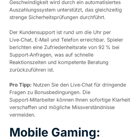
Geschwindigkeit wird durch ein automatisiertes
Auszahlungssystem unterstützt, das gleichzeitig
strenge Sicherheitsprüfungen durchführt.
Der Kundensupport ist rund um die Uhr per
Live‑Chat, E‑Mail und Telefon erreichbar. Spieler
berichten eine Zufriedenheitsrate von 92 % bei
Support‑Anfragen, was auf schnelle
Reaktionszeiten und kompetente Beratung
zurückzuführen ist.
Pro Tipp:
Nutzen Sie den Live‑Chat für dringende
Fragen zu Bonusbedingungen. Die
Support‑Mitarbeiter können Ihnen sofortige Klarheit
verschaffen und mögliche Missverständnisse
vermeiden.
Mobile Gaming: