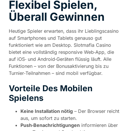
Flexibel Spielen,
Überall Gewinnen
Heutige Spieler erwarten, dass ihr Lieblingscasino
auf Smartphones und Tablets genauso gut
funktioniert wie am Desktop. Slotmafia Casino
bietet eine vollständig responsive Web‑App, die
auf iOS‑ und Android‑Geräten flüssig läuft. Alle
Funktionen – von der Bonusaktivierung bis zu
Turnier‑Teilnahmen – sind mobil verfügbar.
Vorteile Des Mobilen
Spielens
Keine Installation nötig
– Der Browser reicht
aus, um sofort zu starten.
Push‑Benachrichtigungen
informieren über