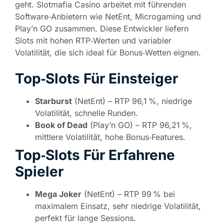
geht. Slotmafia Casino arbeitet mit führenden
Software‑Anbietern wie NetEnt, Microgaming und
Play’n GO zusammen. Diese Entwickler liefern
Slots mit hohen RTP‑Werten und variabler
Volatilität, die sich ideal für Bonus‑Wetten eignen.
Top‑Slots Für Einsteiger
Starburst
(NetEnt) – RTP 96,1 %, niedrige
Volatilität, schnelle Runden.
Book of Dead
(Play’n GO) – RTP 96,21 %,
mittlere Volatilität, hohe Bonus‑Features.
Top‑Slots Für Erfahrene
Spieler
Mega Joker
(NetEnt) – RTP 99 % bei
maximalem Einsatz, sehr niedrige Volatilität,
perfekt für lange Sessions.