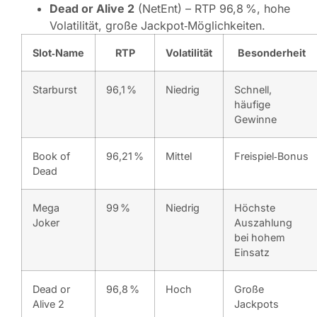
Dead or Alive 2
(NetEnt) – RTP 96,8 %, hohe
Volatilität, große Jackpot‑Möglichkeiten.
Slot‑Name
RTP
Volatilität
Besonderheit
Starburst
96,1 %
Niedrig
Schnell,
häufige
Gewinne
Book of
96,21 %
Mittel
Freispiel‑Bonus
Dead
Mega
99 %
Niedrig
Höchste
Joker
Auszahlung
bei hohem
Einsatz
Dead or
96,8 %
Hoch
Große
Alive 2
Jackpots