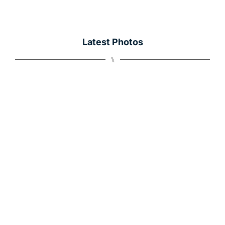
Latest Photos
⑊