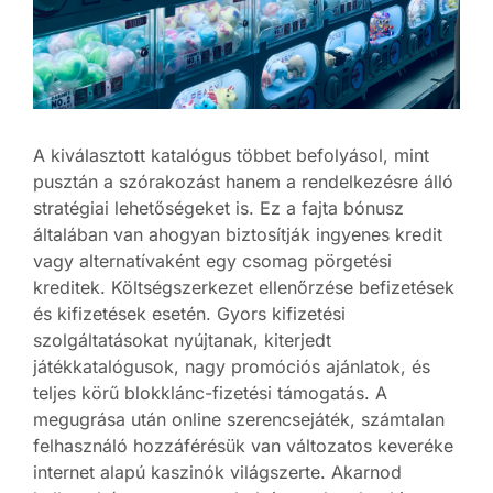
A kiválasztott katalógus többet befolyásol, mint
pusztán a szórakozást hanem a rendelkezésre álló
stratégiai lehetőségeket is. Ez a fajta bónusz
általában van ahogyan biztosítják ingyenes kredit
vagy alternatívaként egy csomag pörgetési
kreditek. Költségszerkezet ellenőrzése befizetések
és kifizetések esetén. Gyors kifizetési
szolgáltatásokat nyújtanak, kiterjedt
játékkatalógusok, nagy promóciós ajánlatok, és
teljes körű blokklánc-fizetési támogatás. A
megugrása után online szerencsejáték, számtalan
felhasználó hozzáférésük van változatos keveréke
internet alapú kaszinók világszerte. Akarnod