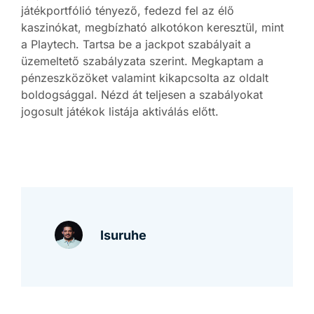
játékportfólió tényező, fedezd fel az élő
kaszinókat, megbízható alkotókon keresztül, mint
a Playtech. Tartsa be a jackpot szabályait a
üzemeltető szabályzata szerint. Megkaptam a
pénzeszközöket valamint kikapcsolta az oldalt
boldogsággal. Nézd át teljesen a szabályokat
jogosult játékok listája aktiválás előtt.
Isuruhe