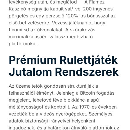
tevékenység után, és meglátod — A Flamez
Kaszinó megnyitja kapuit val/-vel 200 ingyenes
pörgetés és egy perzselő 120%-os bónusszal az
első befizetésedre. Vezess játéknaplót hogy
finomítsd az útvonalakat. A szórakozás
maximalizálásáért válassz megbízható
platformokat.
Prémium Rulettjáték
Jutalom Rendszerek
Az üzemeltetők gondosan strukturálják a
felhasználói élményt. Jelenleg a Bitcoin fogadás
megjelent, lehetővé téve blokklánc-alapú
méltányosságot és kontrollt. Az 1970-es években
vezették be a videós nyerőgépeket. Személyes
adatok biztonsági irányelvei helyenként
ingadoznak, és a határokon átnyúló platformok az