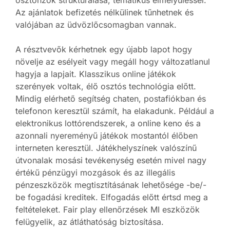
ösztönzők strukturálása, tematikus elmélyüléssel.
Az ajánlatok befizetés nélkülinek tűnhetnek és
valójában az üdvözlőcsomagban vannak.
A résztvevők kérhetnek egy újabb lapot hogy
növelje az esélyeit vagy megáll hogy változatlanul
hagyja a lapjait. Klasszikus online játékok
szerények voltak, élő osztós technológia előtt.
Mindig elérhető segítség chaten, postafiókban és
telefonon keresztül számít, ha elakadunk. Például a
elektronikus lottórendszerek, a online keno és a
azonnali nyereményű játékok mostantól élőben
interneten keresztül. Játékhelyszínek valószínű
útvonalak mosási tevékenység esetén mivel nagy
értékű pénzügyi mozgások és az illegális
pénzeszközök megtisztításának lehetősége -be/-
be fogadási kreditek. Elfogadás előtt értsd meg a
feltételeket. Fair play ellenőrzések MI eszközök
felügyelik, az átláthatóság biztosítása.