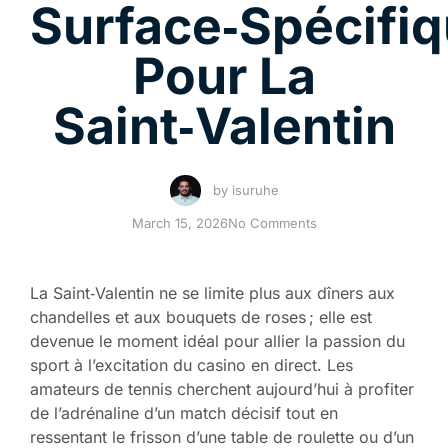
Surface‑spécifi
Pour La
Saint‑Valentin
by
isuruhe
March 15, 2026
No Comments
La Saint‑Valentin ne se limite plus aux dîners aux
chandelles et aux bouquets de roses ; elle est
devenue le moment idéal pour allier la passion du
sport à l’excitation du casino en direct. Les
amateurs de tennis cherchent aujourd’hui à profiter
de l’adrénaline d’un match décisif tout en
ressentant le frisson d’une table de roulette ou d’un