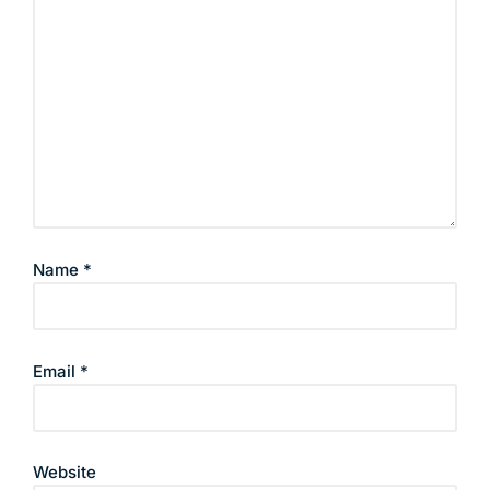
Name
*
Email
*
Website