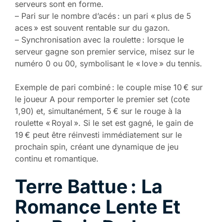
serveurs sont en forme.
– Pari sur le nombre d’acés : un pari « plus de 5
aces » est souvent rentable sur du gazon.
– Synchronisation avec la roulette : lorsque le
serveur gagne son premier service, misez sur le
numéro 0 ou 00, symbolisant le « love » du tennis.
Exemple de pari combiné : le couple mise 10 € sur
le joueur A pour remporter le premier set (cote
1,90) et, simultanément, 5 € sur le rouge à la
roulette « Royal ». Si le set est gagné, le gain de
19 € peut être réinvesti immédiatement sur le
prochain spin, créant une dynamique de jeu
continu et romantique.
Terre Battue : La
Romance Lente Et