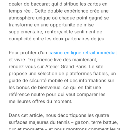
dealer de baccarat qui distribue les cartes en
temps réel. Cette double expérience crée une
atmosphère unique où chaque point gagné se
transforme en une opportunité de mise
supplémentaire, renforçant le sentiment de
complicité entre les deux partenaires de jeu.
Pour profiter d’un
casino en ligne retrait immédiat
et vivre l’expérience live dès maintenant,
rendez‑vous sur Atelier Grand Paris. Le site
propose une sélection de plateformes fiables, un
guide de sécurité mobile et des informations sur
les bonus de bienvenue, ce qui en fait une
référence neutre pour qui veut comparer les
meilleures offres du moment.
Dans cet article, nous décortiquons les quatre
surfaces majeures du tennis – gazon, terre battue,
dur et moquette – et nous montrons comment leurs