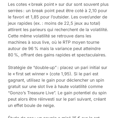
Les cotes « break point » sur dur sont souvent plus
serrées : un break point peut être coté à 2,10 pour
le favori et 1,85 pour l’outsider. Les over/under de
jeux rapides (ex. : moins de 22,5 jeux au total)
attirent les parieurs qui recherchent de la volatilité.
Cette même volatilité se retrouve dans les
machines à sous live, où le RTP moyen tourne
autour de 96 % mais la variance peut atteindre
80 %, offrant des gains rapides et spectaculaires.
Stratégie de “double‑up” : placez un pari initial sur
le « first set winner » (cote 1,95). Si le pari est
gagnant, utilisez le gain pour déclencher un spin
gratuit sur une slot live à haute volatilité comme
“Gonzo’s Treasure Live”. Le gain potentiel du spin
peut alors être réinvesti sur le pari suivant, créant
un effet boule de neige.
Étude de cas : un couple a misé 15 € sur le set