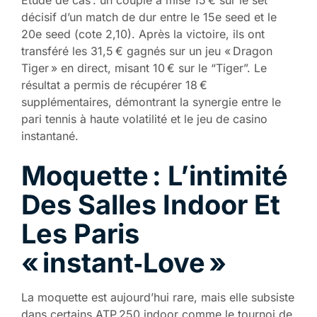
décisif d’un match de dur entre le 15e seed et le
20e seed (cote 2,10). Après la victoire, ils ont
transféré les 31,5 € gagnés sur un jeu « Dragon
Tiger » en direct, misant 10 € sur le “Tiger”. Le
résultat a permis de récupérer 18 €
supplémentaires, démontrant la synergie entre le
pari tennis à haute volatilité et le jeu de casino
instantané.
Moquette : L’intimité
Des Salles Indoor Et
Les Paris
« Instant‑love »
La moquette est aujourd’hui rare, mais elle subsiste
dans certains ATP 250 indoor comme le tournoi de