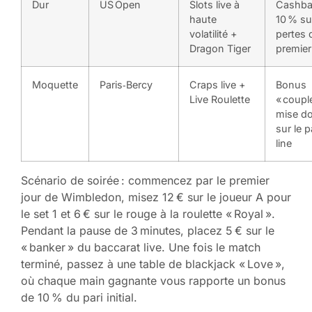
Dur
US Open
Slots live à
Cashba
haute
10 % su
volatilité +
pertes 
Dragon Tiger
premier
Moquette
Paris‑Bercy
Craps live +
Bonus
Live Roulette
« couple
mise d
sur le 
line
Scénario de soirée : commencez par le premier
jour de Wimbledon, misez 12 € sur le joueur A pour
le set 1 et 6 € sur le rouge à la roulette « Royal ».
Pendant la pause de 3 minutes, placez 5 € sur le
« banker » du baccarat live. Une fois le match
terminé, passez à une table de blackjack « Love »,
où chaque main gagnante vous rapporte un bonus
de 10 % du pari initial.