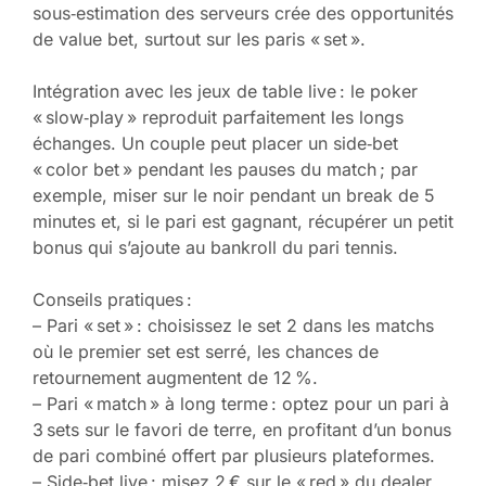
sous‑estimation des serveurs crée des opportunités
de value bet, surtout sur les paris « set ».
Intégration avec les jeux de table live : le poker
« slow‑play » reproduit parfaitement les longs
échanges. Un couple peut placer un side‑bet
« color bet » pendant les pauses du match ; par
exemple, miser sur le noir pendant un break de 5
minutes et, si le pari est gagnant, récupérer un petit
bonus qui s’ajoute au bankroll du pari tennis.
Conseils pratiques :
– Pari « set » : choisissez le set 2 dans les matchs
où le premier set est serré, les chances de
retournement augmentent de 12 %.
– Pari « match » à long terme : optez pour un pari à
3 sets sur le favori de terre, en profitant d’un bonus
de pari combiné offert par plusieurs plateformes.
– Side‑bet live : misez 2 € sur le « red » du dealer