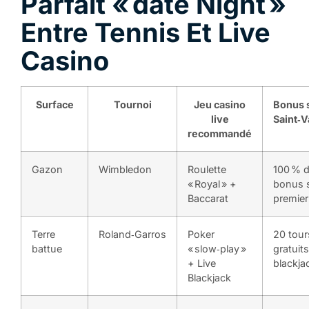
Parfait « Date Night »
Entre Tennis Et Live
Casino
Surface
Tournoi
Jeu casino
Bonus 
live
Saint‑V
recommandé
Gazon
Wimbledon
Roulette
100 % 
« Royal » +
bonus s
Baccarat
premier
Terre
Roland‑Garros
Poker
20 tour
battue
« slow‑play »
gratuits
+ Live
blackja
Blackjack