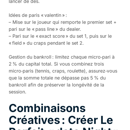
lancer de dés.
Idées de paris « valentin » :
– Mise sur le joueur qui remporte le premier set +
pari sur le « pass line » du dealer.
– Pari sur le « exact score » du set 1, puis sur le
« field » du craps pendant le set 2.
Gestion du bankroll : limitez chaque micro‑pari à
2 % du capital total. Si vous combinez trois
micro‑paris (tennis, craps, roulette), assurez‑vous
que la somme totale ne dépasse pas 5 % du
bankroll afin de préserver la longévité de la
session.
Combinaisons
Créatives : Créer Le