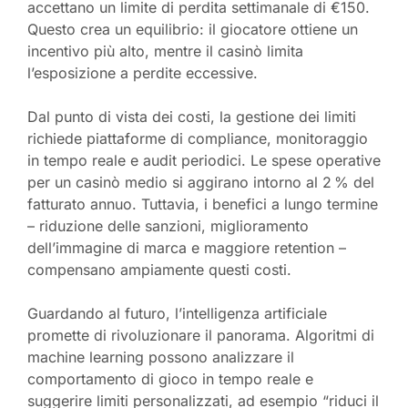
accettano un limite di perdita settimanale di €150.
Questo crea un equilibrio: il giocatore ottiene un
incentivo più alto, mentre il casinò limita
l’esposizione a perdite eccessive.
Dal punto di vista dei costi, la gestione dei limiti
richiede piattaforme di compliance, monitoraggio
in tempo reale e audit periodici. Le spese operative
per un casinò medio si aggirano intorno al 2 % del
fatturato annuo. Tuttavia, i benefici a lungo termine
– riduzione delle sanzioni, miglioramento
dell’immagine di marca e maggiore retention –
compensano ampiamente questi costi.
Guardando al futuro, l’intelligenza artificiale
promette di rivoluzionare il panorama. Algoritmi di
machine learning possono analizzare il
comportamento di gioco in tempo reale e
suggerire limiti personalizzati, ad esempio “riduci il