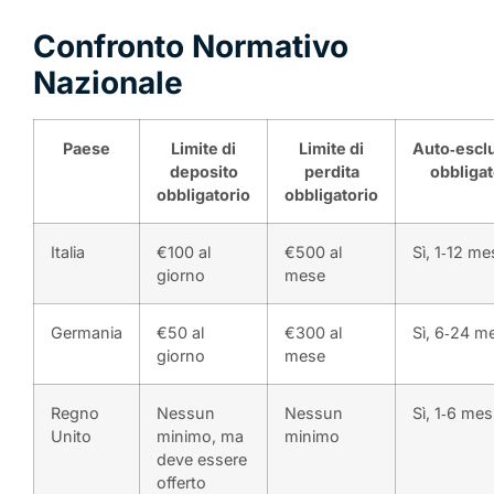
Confronto Normativo
Nazionale
Paese
Limite di
Limite di
Auto‑escl
deposito
perdita
obbligat
obbligatorio
obbligatorio
Italia
€100 al
€500 al
Sì, 1‑12 me
giorno
mese
Germania
€50 al
€300 al
Sì, 6‑24 m
giorno
mese
Regno
Nessun
Nessun
Sì, 1‑6 mes
Unito
minimo, ma
minimo
deve essere
offerto