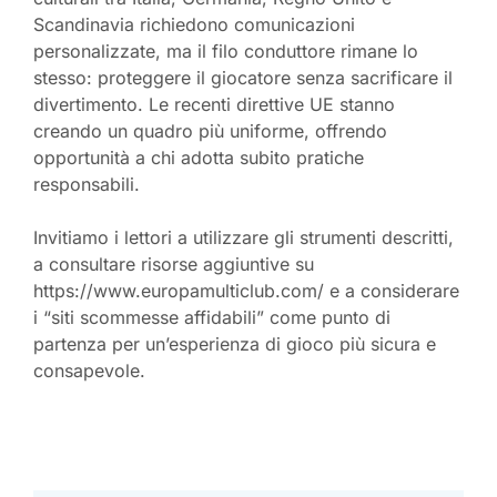
Scandinavia richiedono comunicazioni
personalizzate, ma il filo conduttore rimane lo
stesso: proteggere il giocatore senza sacrificare il
divertimento. Le recenti direttive UE stanno
creando un quadro più uniforme, offrendo
opportunità a chi adotta subito pratiche
responsabili.
Invitiamo i lettori a utilizzare gli strumenti descritti,
a consultare risorse aggiuntive su
https://www.europamulticlub.com/ e a considerare
i “siti scommesse affidabili” come punto di
partenza per un’esperienza di gioco più sicura e
consapevole.