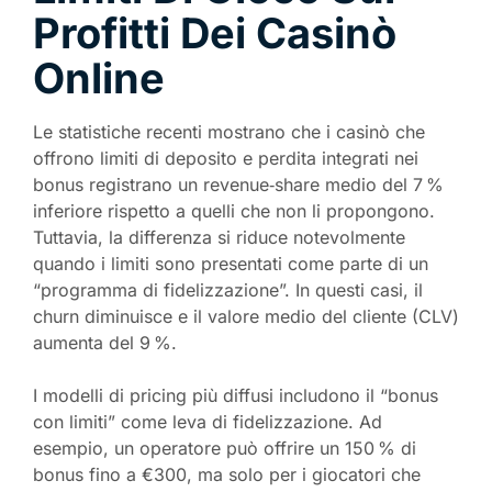
Profitti Dei Casinò
Online
Le statistiche recenti mostrano che i casinò che
offrono limiti di deposito e perdita integrati nei
bonus registrano un revenue‑share medio del 7 %
inferiore rispetto a quelli che non li propongono.
Tuttavia, la differenza si riduce notevolmente
quando i limiti sono presentati come parte di un
“programma di fidelizzazione”. In questi casi, il
churn diminuisce e il valore medio del cliente (CLV)
aumenta del 9 %.
I modelli di pricing più diffusi includono il “bonus
con limiti” come leva di fidelizzazione. Ad
esempio, un operatore può offrire un 150 % di
bonus fino a €300, ma solo per i giocatori che