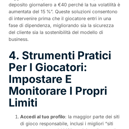
deposito giornaliero a €40 perché la tua volatilità è
aumentata del 15 %”. Queste soluzioni consentono
di intervenire prima che il giocatore entri in una
fase di dipendenza, migliorando sia la sicurezza
del cliente sia la sostenibilità del modello di
business.
4. Strumenti Pratici
Per I Giocatori:
Impostare E
Monitorare I Propri
Limiti
Accedi al tuo profilo
: la maggior parte dei siti
di gioco responsabile, inclusi i migliori “siti