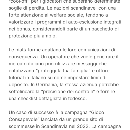
“cool‑off” per i giocatori che superano determinate
soglie di perdita. Le nazioni scandinave, con una
forte attenzione al welfare sociale, tendono a
valorizzare i programmi di auto‑esclusione integrati
nei bonus, considerandoli parte di un pacchetto di
protezione più ampio.
Le piattaforme adattano le loro comunicazioni di
conseguenza. Un operatore che vuole penetrare il
mercato italiano può utilizzare messaggi che
enfatizzano “proteggi la tua famiglia” e offrire
tutorial in italiano su come impostare limiti di
deposito. In Germania, la stessa azienda potrebbe
sottolineare la “precisione dei controlli” e fornire
una checklist dettagliata in tedesco.
Un caso di successo è la campagna “Gioco
Consapevole” lanciata da un grande sito di
scommesse in Scandinavia nel 2022. La campagna