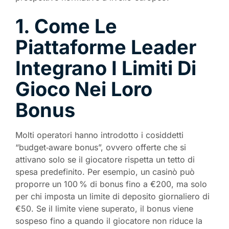
1. Come Le
Piattaforme Leader
Integrano I Limiti Di
Gioco Nei Loro
Bonus
Molti operatori hanno introdotto i cosiddetti
“budget‑aware bonus”, ovvero offerte che si
attivano solo se il giocatore rispetta un tetto di
spesa predefinito. Per esempio, un casinò può
proporre un 100 % di bonus fino a €200, ma solo
per chi imposta un limite di deposito giornaliero di
€50. Se il limite viene superato, il bonus viene
sospeso fino a quando il giocatore non riduce la