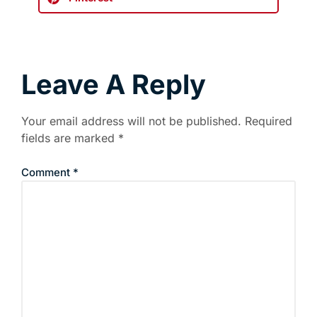
Leave A Reply
Your email address will not be published.
Required
fields are marked
*
Comment
*