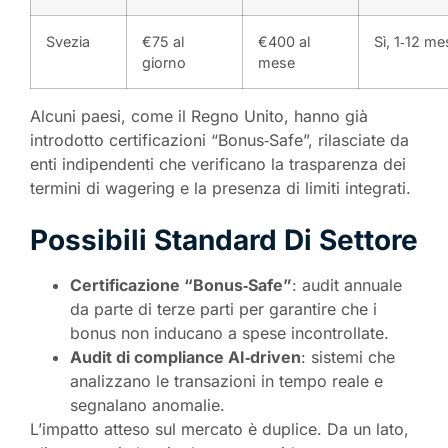
Svezia
€75 al
€400 al
Sì, 1‑12 me
giorno
mese
Alcuni paesi, come il Regno Unito, hanno già
introdotto certificazioni “Bonus‑Safe”, rilasciate da
enti indipendenti che verificano la trasparenza dei
termini di wagering e la presenza di limiti integrati.
Possibili Standard Di Settore
Certificazione “Bonus‑Safe”
: audit annuale
da parte di terze parti per garantire che i
bonus non inducano a spese incontrollate.
Audit di compliance AI‑driven
: sistemi che
analizzano le transazioni in tempo reale e
segnalano anomalie.
L’impatto atteso sul mercato è duplice. Da un lato,