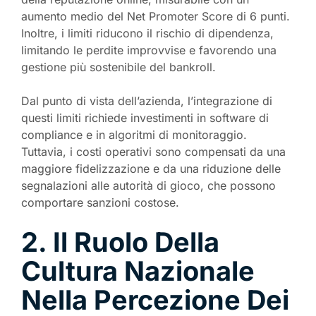
aumento medio del Net Promoter Score di 6 punti.
Inoltre, i limiti riducono il rischio di dipendenza,
limitando le perdite improvvise e favorendo una
gestione più sostenibile del bankroll.
Dal punto di vista dell’azienda, l’integrazione di
questi limiti richiede investimenti in software di
compliance e in algoritmi di monitoraggio.
Tuttavia, i costi operativi sono compensati da una
maggiore fidelizzazione e da una riduzione delle
segnalazioni alle autorità di gioco, che possono
comportare sanzioni costose.
2. Il Ruolo Della
Cultura Nazionale
Nella Percezione Dei