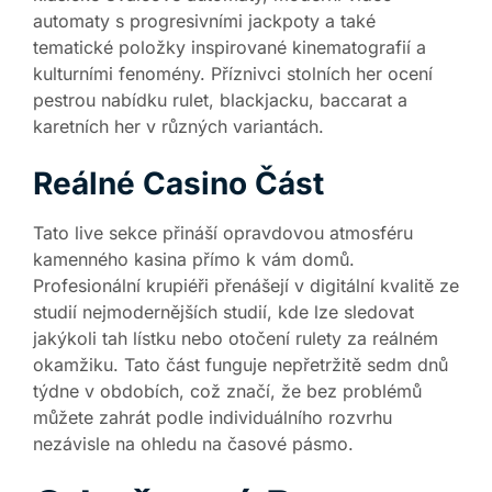
automaty s progresivními jackpoty a také
tematické položky inspirované kinematografií a
kulturními fenomény. Příznivci stolních her ocení
pestrou nabídku rulet, blackjacku, baccarat a
karetních her v různých variantách.
Reálné Casino Část
Tato live sekce přináší opravdovou atmosféru
kamenného kasina přímo k vám domů.
Profesionální krupiéři přenášejí v digitální kvalitě ze
studií nejmodernějších studií, kde lze sledovat
jakýkoli tah lístku nebo otočení rulety za reálném
okamžiku. Tato část funguje nepřetržitě sedm dnů
týdne v obdobích, což značí, že bez problémů
můžete zahrát podle individuálního rozvrhu
nezávisle na ohledu na časové pásmo.