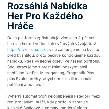
Rozsáhlá Nabídka
Her Pro Každého
Hráče
Daná platforma zpřístupňuje více jako 2 pět set
hernich her od vedoucích světových vývojářů. V
https://nv-casino.cz/
trvale zaměřujeme na kvalitu
před kvantitou, proto pečlivě kontrolujeme každou
nabídku, která výsledně objeví ve našem portfoliu.
Spolupracujeme s prestižními poskytovateli
například NetEnt, Microgaming, Pragmatik Play
plus Evolution Hry, abychom zajistili maximální
potěšení a poctivost.
Výherní automat tvoří nejoblíbenější kategorii mezi
registrovanými hráči, kdy portfolio zahrnuje
klasické 3válcové automaty, moderní video