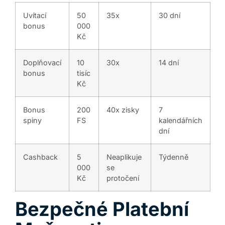
Uvítací
50
35x
30 dní
bonus
000
Kč
Doplňovací
10
30x
14 dní
bonus
tisíc
Kč
Bonus
200
40x zisky
7
spiny
FS
kalendářních
dní
Cashback
5
Neaplikuje
Týdenně
000
se
Kč
protočení
Bezpečné Platební