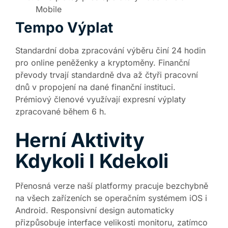
Mobile
Tempo Výplat
Standardní doba zpracování výběru činí 24 hodin
pro online peněženky a kryptoměny. Finanční
převody trvají standardně dva až čtyři pracovní
dnů v propojení na dané finanční instituci.
Prémiový členové využívají expresní výplaty
zpracované během 6 h.
Herní Aktivity
Kdykoli I Kdekoli
Přenosná verze naší platformy pracuje bezchybně
na všech zařízeních se operačním systémem iOS i
Android. Responsivní design automaticky
přizpůsobuje interface velikosti monitoru, zatímco