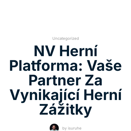
Uncategorized
NV Herní
Platforma: Vaše
Partner Za
Vynikající Herní
Zážitky
by
isuruhe