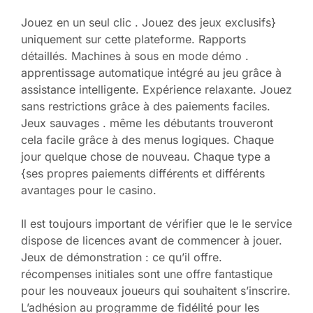
Jouez en un seul clic . Jouez des jeux exclusifs}
uniquement sur cette plateforme. Rapports
détaillés. Machines à sous en mode démo .
apprentissage automatique intégré au jeu grâce à
assistance intelligente. Expérience relaxante. Jouez
sans restrictions grâce à des paiements faciles.
Jeux sauvages . même les débutants trouveront
cela facile grâce à des menus logiques. Chaque
jour quelque chose de nouveau. Chaque type a
{ses propres paiements différents et différents
avantages pour le casino.
Il est toujours important de vérifier que le le service
dispose de licences avant de commencer à jouer.
Jeux de démonstration : ce qu’il offre.
récompenses initiales sont une offre fantastique
pour les nouveaux joueurs qui souhaitent s’inscrire.
L’adhésion au programme de fidélité pour les