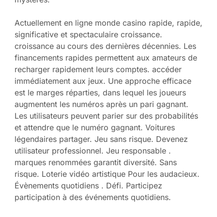
Actuellement en ligne monde casino rapide, rapide,
significative et spectaculaire croissance.
croissance au cours des dernières décennies. Les
financements rapides permettent aux amateurs de
recharger rapidement leurs comptes. accéder
immédiatement aux jeux. Une approche efficace
est le marges réparties, dans lequel les joueurs
augmentent les numéros après un pari gagnant.
Les utilisateurs peuvent parier sur des probabilités
et attendre que le numéro gagnant. Voitures
légendaires partager. Jeu sans risque. Devenez
utilisateur professionnel. Jeu responsable .
marques renommées garantit diversité. Sans
risque. Loterie vidéo artistique Pour les audacieux.
Évènements quotidiens . Défi. Participez
participation à des événements quotidiens.