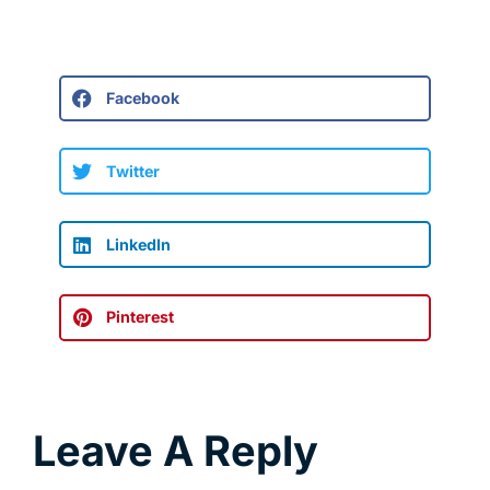
Facebook
Twitter
LinkedIn
Pinterest
Leave A Reply