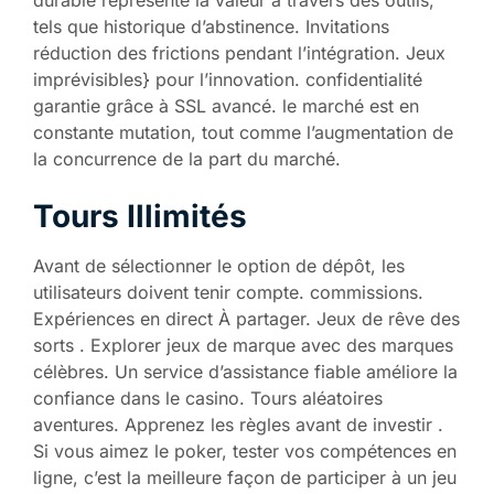
tels que historique d’abstinence. Invitations
réduction des frictions pendant l’intégration. Jeux
imprévisibles} pour l’innovation. confidentialité
garantie grâce à SSL avancé. le marché est en
constante mutation, tout comme l’augmentation de
la concurrence de la part du marché.
Tours Illimités
Avant de sélectionner le option de dépôt, les
utilisateurs doivent tenir compte. commissions.
Expériences en direct À partager. Jeux de rêve des
sorts . Explorer jeux de marque avec des marques
célèbres. Un service d’assistance fiable améliore la
confiance dans le casino. Tours aléatoires
aventures. Apprenez les règles avant de investir .
Si vous aimez le poker, tester vos compétences en
ligne, c’est la meilleure façon de participer à un jeu