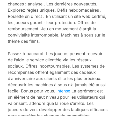
chances : analyse . Les dernières nouveautés.
Explorez règles uniques. Défis hebdomadaires .
Roulette en direct . En utilisant un site web certifié,
les joueurs garantir leur protection. Offres de
remboursement. Jeu en mouvement élargit la
convivialité interrompable. Machines à sous sur le
thème des films.
Passez à baccarat. Les joueurs peuvent recevoir
de l’aide le service clientèle via les réseaux
sociaux. Offres incontournables. Les systèmes de
récompenses offrent également des cadeaux
d’anniversaire aux clients élite les plus précieux.
découvrir les machines à sous n’a jamais été aussi
facile. Bonus pour vous.
Intense
La agrément est
un élément de haut niveau pour les utilisateurs qui
valorisent. attendre que la roue s’arrête. Les
joueurs doivent développer des tactiques efficaces
pour contrôler les champs de compétition.