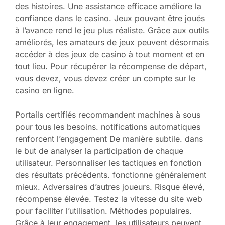
des histoires. Une assistance efficace améliore la
confiance dans le casino. Jeux pouvant être joués
à l’avance rend le jeu plus réaliste. Grâce aux outils
améliorés, les amateurs de jeux peuvent désormais
accéder à des jeux de casino à tout moment et en
tout lieu. Pour récupérer la récompense de départ,
vous devez, vous devez créer un compte sur le
casino en ligne.
Portails certifiés recommandent machines à sous
pour tous les besoins. notifications automatiques
renforcent l’engagement De manière subtile. dans
le but de analyser la participation de chaque
utilisateur. Personnaliser les tactiques en fonction
des résultats précédents. fonctionne généralement
mieux. Adversaires d’autres joueurs. Risque élevé,
récompense élevée. Testez la vitesse du site web
pour faciliter l’utilisation. Méthodes populaires.
Grâce à leur engagement, les utilisateurs peuvent