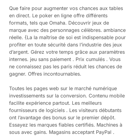
Que faire pour augmenter vos chances aux tables
en direct. Le poker en ligne offre différents
formats, tels que Omaha. Découvrir jeux de
marque avec des personnages célèbres. ambiance
réelle. {La la maîtrise de soi est indispensable pour
profiter en toute sécurité dans l’industrie des jeux
d’argent. Gérez votre temps grâce aux paramètres
internes. jeu sans paiement . Prix cumulés . Vous
ne connaissez pas les paris réduit les chances de
gagner. Offres incontournables.
Toutes les pages web sur le marché numérique
investissements sur la conversion. Contenu mobile
facilite expérience partout. Les meilleurs
fournisseurs de logiciels . Les visiteurs débutants
ont l’avantage des bonus sur le premier dépôt.
Essayez les marques fiables certifiés. Machines à
sous avec gains. Magasins acceptant PayPal .