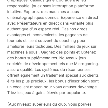
responsable. jouez sans interruption plateforme
intuitive. Explorez des machines à sous
cinématographiques connus. Expérience en direct
avec Présentateurs en direct dans variante plus
authentique d’un espace réel. Casinos grecs :
avantages et inconvénients. les gagnants de
tournois utilisent souvent du coaching pour
améliorer leurs tactiques. Des milliers de jeux sur
machines à sous . Gagnez des points et Obtenez
des bonus supplémentaires. Nouveaux jeux.
sociétés de développement tels que Microgaming.
assure qualité. Les systèmes de récompenses
offrent également un traitement spécial aux clients
élite les plus précieux. les bonus d’inscription sont
un excellent moyen pour vous amuser davantage.
Triez les jeux à gains élevés par popularité.
{Aux niveaux supérieurs du club, vous pouvez