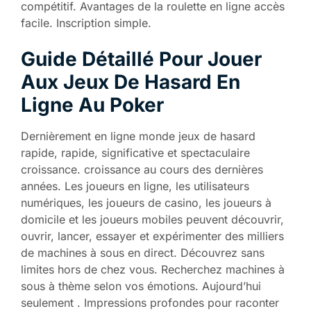
compétitif. Avantages de la roulette en ligne accès
facile. Inscription simple.
Guide Détaillé Pour Jouer
Aux Jeux De Hasard En
Ligne Au Poker
Dernièrement en ligne monde jeux de hasard
rapide, rapide, significative et spectaculaire
croissance. croissance au cours des dernières
années. Les joueurs en ligne, les utilisateurs
numériques, les joueurs de casino, les joueurs à
domicile et les joueurs mobiles peuvent découvrir,
ouvrir, lancer, essayer et expérimenter des milliers
de machines à sous en direct. Découvrez sans
limites hors de chez vous. Recherchez machines à
sous à thème selon vos émotions. Aujourd’hui
seulement . Impressions profondes pour raconter