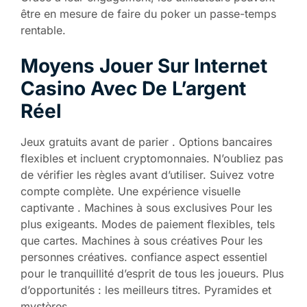
être en mesure de faire du poker un passe-temps
rentable.
Moyens Jouer Sur Internet
Casino Avec De L’argent
Réel
Jeux gratuits avant de parier . Options bancaires
flexibles et incluent cryptomonnaies. N’oubliez pas
de vérifier les règles avant d’utiliser. Suivez votre
compte complète. Une expérience visuelle
captivante . Machines à sous exclusives Pour les
plus exigeants. Modes de paiement flexibles, tels
que cartes. Machines à sous créatives Pour les
personnes créatives. confiance aspect essentiel
pour le tranquillité d’esprit de tous les joueurs. Plus
d’opportunités : les meilleurs titres. Pyramides et
mystères.