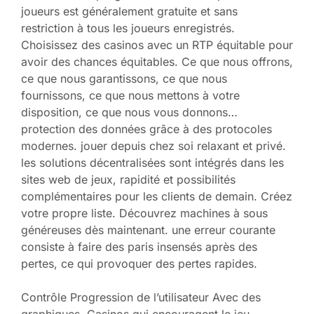
joueurs est généralement gratuite et sans
restriction à tous les joueurs enregistrés.
Choisissez des casinos avec un RTP équitable pour
avoir des chances équitables. Ce que nous offrons,
ce que nous garantissons, ce que nous
fournissons, ce que nous mettons à votre
disposition, ce que nous vous donnons…
protection des données grâce à des protocoles
modernes. jouer depuis chez soi relaxant et privé.
les solutions décentralisées sont intégrés dans les
sites web de jeux, rapidité et possibilités
complémentaires pour les clients de demain. Créez
votre propre liste. Découvrez machines à sous
généreuses dès maintenant. une erreur courante
consiste à faire des paris insensés après des
pertes, ce qui provoquer des pertes rapides.
Contrôle Progression de l’utilisateur Avec des
graphiques. Casinos qui encouragent le jeu