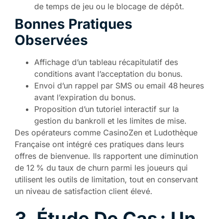
de temps de jeu ou le blocage de dépôt.
Bonnes Pratiques
Observées
Affichage d’un tableau récapitulatif des
conditions avant l’acceptation du bonus.
Envoi d’un rappel par SMS ou email 48 heures
avant l’expiration du bonus.
Proposition d’un tutoriel interactif sur la
gestion du bankroll et les limites de mise.
Des opérateurs comme CasinoZen et Ludothèque
Française ont intégré ces pratiques dans leurs
offres de bienvenue. Ils rapportent une diminution
de 12 % du taux de churn parmi les joueurs qui
utilisent les outils de limitation, tout en conservant
un niveau de satisfaction client élevé.
3. Étude De Cas : Un