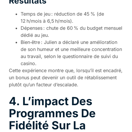
Résultats
Temps de jeu : réduction de 45 % (de
12 h/mois à 6,5 h/mois).
Dépenses : chute de 60 % du budget mensuel
dédié au jeu.
Bien‑être : Julien a déclaré une amélioration
de son humeur et une meilleure concentration
au travail, selon le questionnaire de suivi du
casino.
Cette expérience montre que, lorsqu’il est encadré,
un bonus peut devenir un outil de rétablissement
plutôt qu’un facteur d’escalade.
4. L’impact Des
Programmes De
Fidélité Sur La