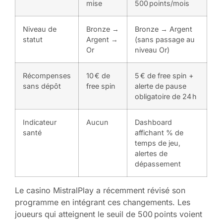
mise
500 points/mois
Niveau de
Bronze →
Bronze → Argent
statut
Argent →
(sans passage au
Or
niveau Or)
Récompenses
10 € de
5 € de free spin +
sans dépôt
free spin
alerte de pause
obligatoire de 24 h
Indicateur
Aucun
Dashboard
santé
affichant % de
temps de jeu,
alertes de
dépassement
Le casino MistralPlay a récemment révisé son
programme en intégrant ces changements. Les
joueurs qui atteignent le seuil de 500 points voient