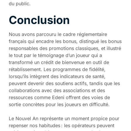
du public.
Conclusion
Nous avons parcouru le cadre réglementaire
français qui encadre les bonus, distingué les bonus
responsables des promotions classiques, et illustré
le tout par le témoignage d’un joueur qui a
transformé un crédit de bienvenue en outil de
rétablissement. Les programmes de fidélité,
lorsqu’ils intègrent des indicateurs de santé,
peuvent devenir des soutiens actifs, tandis que les
collaborations avec des associations et des
ressources comme Edeni offrent des voies de
sortie concrètes pour les joueurs en difficulté.
Le Nouvel An représente un moment propice pour
repenser nos habitudes : les opérateurs peuvent