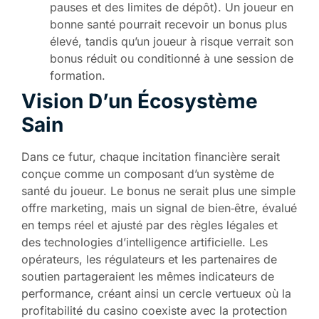
pauses et des limites de dépôt). Un joueur en
bonne santé pourrait recevoir un bonus plus
élevé, tandis qu’un joueur à risque verrait son
bonus réduit ou conditionné à une session de
formation.
Vision D’un Écosystème
Sain
Dans ce futur, chaque incitation financière serait
conçue comme un composant d’un système de
santé du joueur. Le bonus ne serait plus une simple
offre marketing, mais un signal de bien‑être, évalué
en temps réel et ajusté par des règles légales et
des technologies d’intelligence artificielle. Les
opérateurs, les régulateurs et les partenaires de
soutien partageraient les mêmes indicateurs de
performance, créant ainsi un cercle vertueux où la
profitabilité du casino coexiste avec la protection