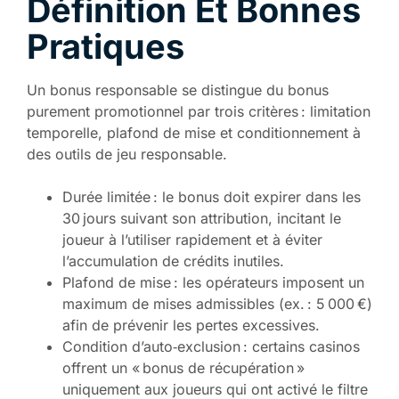
Définition Et Bonnes
Pratiques
Un bonus responsable se distingue du bonus
purement promotionnel par trois critères : limitation
temporelle, plafond de mise et conditionnement à
des outils de jeu responsable.
Durée limitée : le bonus doit expirer dans les
30 jours suivant son attribution, incitant le
joueur à l’utiliser rapidement et à éviter
l’accumulation de crédits inutiles.
Plafond de mise : les opérateurs imposent un
maximum de mises admissibles (ex. : 5 000 €)
afin de prévenir les pertes excessives.
Condition d’auto‑exclusion : certains casinos
offrent un « bonus de récupération »
uniquement aux joueurs qui ont activé le filtre