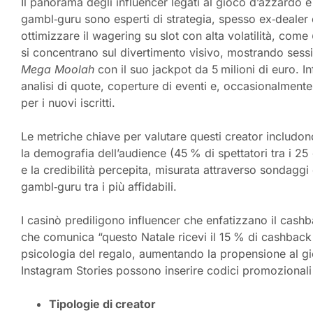
Il panorama degli influencer legati al gioco d’azzardo 
gambl‑guru sono esperti di strategia, spesso ex‑dealer 
ottimizzare il wagering su slot con alta volatilità, come
si concentrano sul divertimento visivo, mostrando sessi
Mega Moolah
con il suo jackpot da 5 milioni di euro. I
analisi di quote, coperture di eventi e, occasionalmen
per i nuovi iscritti.
Le metriche chiave per valutare questi creator includon
la demografia dell’audience (45 % di spettatori tra i 2
e la credibilità percepita, misurata attraverso sondaggi
gambl‑guru tra i più affidabili.
I casinò prediligono influencer che enfatizzano il cashba
che comunica “questo Natale ricevi il 15 % di cashback 
psicologia del regalo, aumentando la propensione al gio
Instagram Stories possono inserire codici promozional
Tipologie di creator