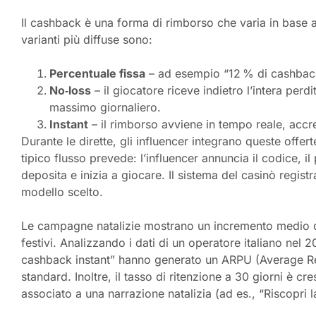
Il cashback è una forma di rimborso che varia in base a
varianti più diffuse sono:
Percentuale fissa
– ad esempio “12 % di cashback
No‑loss
– il giocatore riceve indietro l’intera perd
massimo giornaliero.
Instant
– il rimborso avviene in tempo reale, accre
Durante le dirette, gli influencer integrano queste offert
tipico flusso prevede: l’influencer annuncia il codice, il
deposita e inizia a giocare. Il sistema del casinò regist
modello scelto.
Le campagne natalizie mostrano un incremento medio de
festivi. Analizzando i dati di un operatore italiano nel 
cashback instant” hanno generato un ARPU (Average Re
standard. Inoltre, il tasso di ritenzione a 30 giorni è c
associato a una narrazione natalizia (ad es., “Riscopri 