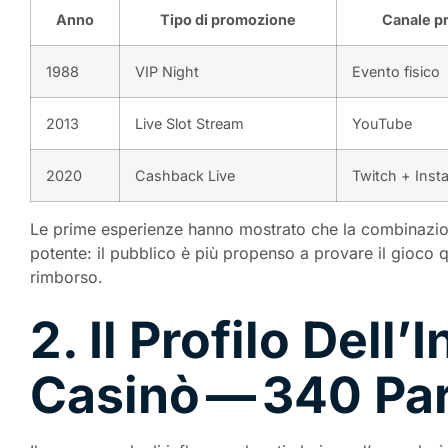
Anno
Tipo di promozione
Canale pr
1988
VIP Night
Evento fisico
2013
Live Slot Stream
YouTube
2020
Cashback Live
Twitch + Inst
Le prime esperienze hanno mostrato che la combinazio
potente: il pubblico è più propenso a provare il gioco 
rimborso.
2. Il Profilo Dell
Casinò — 340 Pa