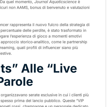
i. Da quel momento,
Journal Aquaticscience
è
 sicuri non AAMS, bonus di benvenuto e valutazioni
uencer rappresenta il nuovo fulcro della strategia di
percentuale delle perdite, è stato trasformato in
legare l’esperienza di gioco a momenti emotivi
 approccio storico‑analitico, come le partnership
reaming, quali profili di influencer siano più
estive.
ts” Alle “Live
Parole
organizzavano serate esclusive in cui i clienti più
 spesso prima del lancio pubblico. Queste “VIP
 tappeti rossi, champagne e un personale dedicato.