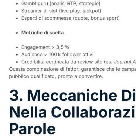
Gambl‑guru (analisi RTP, strategie)
Streamer di slot (live play, jackpot)
Esperti di scommesse (quote, bonus sport)
Metriche di scelta
Engagement > 3,5 %
Audience > 100 k follower attivi
Credibilità certificata da review site (es.
Journal A
Questa combinazione di fattori garantisce che le camp
pubblico qualificato, pronto a convertire.
3. Meccaniche D
Nella Collaboraz
Parole