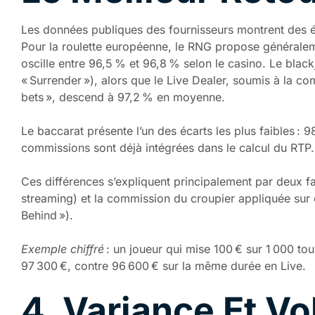
Les données publiques des fournisseurs montrent des éc
Pour la roulette européenne, le RNG propose généralem
oscille entre 96,5 % et 96,8 % selon le casino. Le blac
« Surrender »), alors que le Live Dealer, soumis à la com
bets », descend à 97,2 % en moyenne.
Le baccarat présente l’un des écarts les plus faibles :
commissions sont déjà intégrées dans le calcul du RTP.
Ces différences s’expliquent principalement par deux fac
streaming) et la commission du croupier appliquée sur c
Behind »).
Exemple chiffré
: un joueur qui mise 100 € sur 1 000 t
97 300 €, contre 96 600 € sur la même durée en Live.
4. Variance Et Vola