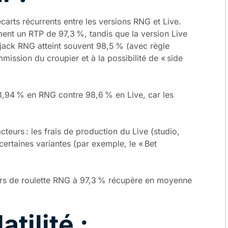
arts récurrents entre les versions RNG et Live.
ent un RTP de 97,3 %, tandis que la version Live
kjack RNG atteint souvent 98,5 % (avec règle
mission du croupier et à la possibilité de « side
 98,94 % en RNG contre 98,6 % en Live, car les
teurs : les frais de production du Live (studio,
ertaines variantes (par exemple, le « Bet
ours de roulette RNG à 97,3 % récupère en moyenne
tilité :