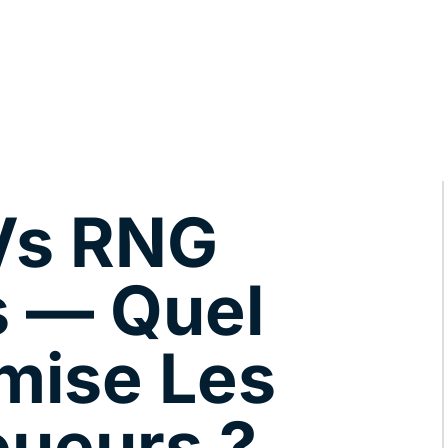
 Vs RNG
 — Quel
mise Les
oueurs ?