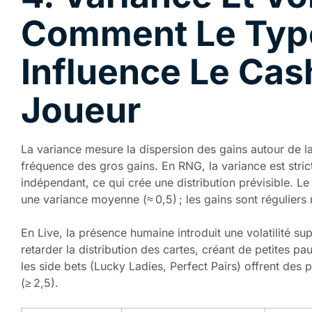
Comment Le Typ
Influence Le Cas
Joueur
La variance mesure la dispersion des gains autour de la 
fréquence des gros gains. En RNG, la variance est stri
indépendant, ce qui crée une distribution prévisible.
une variance moyenne (≈ 0,5) ; les gains sont régulier
En Live, la présence humaine introduit une volatilité s
retarder la distribution des cartes, créant de petites pa
les side bets (Lucky Ladies, Perfect Pairs) offrent des
(≥ 2,5).