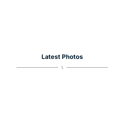
Latest Photos
⑊