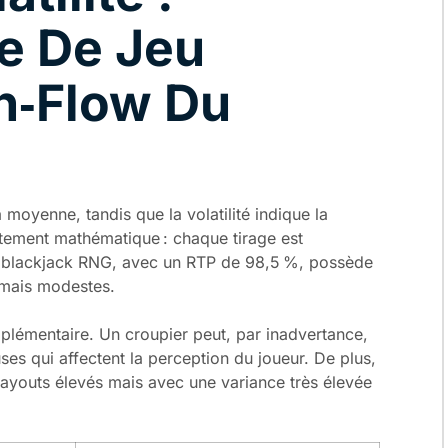
e De Jeu
h‑flow Du
moyenne, tandis que la volatilité indique la
ctement mathématique : chaque tirage est
 Le blackjack RNG, avec un RTP de 98,5 %, possède
s mais modestes.
upplémentaire. Un croupier peut, par inadvertance,
uses qui affectent la perception du joueur. De plus,
 payouts élevés mais avec une variance très élevée