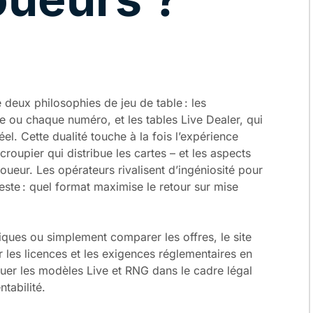
 deux philosophies de jeu de table : les
 ou chaque numéro, et les tables Live Dealer, qui
el. Cette dualité touche à la fois l’expérience
roupier qui distribue les cartes – et les aspects
oueur. Les opérateurs rivalisent d’ingéniosité pour
este : quel format maximise le retour sur mise
iques ou simplement comparer les offres, le site
 les licences et les exigences réglementaires en
tuer les modèles Live et RNG dans le cadre légal
ntabilité.