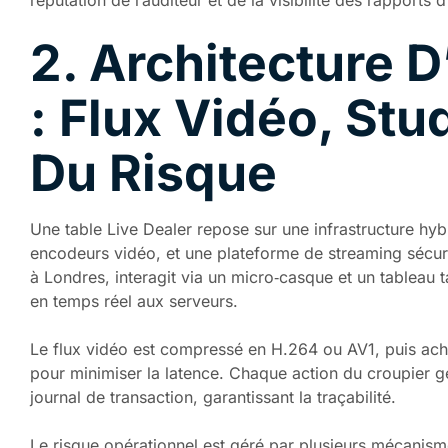
réputation de l’auditeur et de la visibilité des rapports d
2. Architecture D
: Flux Vidéo, Stu
Du Risque
Une table Live Dealer repose sur une infrastructure hyb
encodeurs vidéo, et une plateforme de streaming sécuri
à Londres, interagit via un micro‑casque et un tableau tac
en temps réel aux serveurs.
Le flux vidéo est compressé en H.264 ou AV1, puis ac
pour minimiser la latence. Chaque action du croupier 
journal de transaction, garantissant la traçabilité.
Le risque opérationnel est géré par plusieurs mécanism