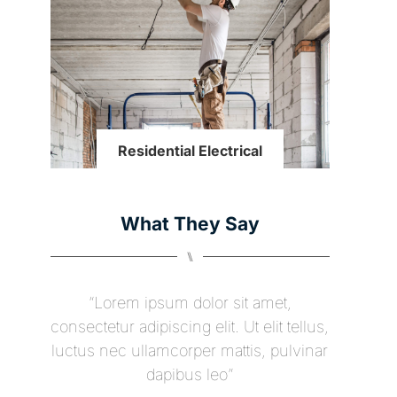
Residential Electrical
What They Say
⑊
“Lorem ipsum dolor sit amet,
“Lo
consectetur adipiscing elit. Ut elit tellus,
consectetu
luctus nec ullamcorper mattis, pulvinar
luctus ne
dapibus leo”