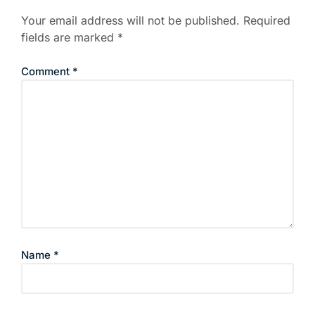
Your email address will not be published.
Required
fields are marked
*
Comment
*
Name
*