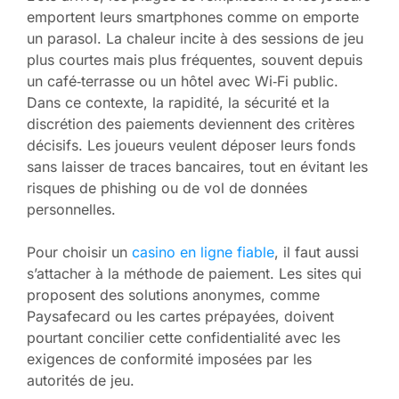
emportent leurs smartphones comme on emporte
un parasol. La chaleur incite à des sessions de jeu
plus courtes mais plus fréquentes, souvent depuis
un café‑terrasse ou un hôtel avec Wi‑Fi public.
Dans ce contexte, la rapidité, la sécurité et la
discrétion des paiements deviennent des critères
décisifs. Les joueurs veulent déposer leurs fonds
sans laisser de traces bancaires, tout en évitant les
risques de phishing ou de vol de données
personnelles.
Pour choisir un
casino en ligne fiable
, il faut aussi
s’attacher à la méthode de paiement. Les sites qui
proposent des solutions anonymes, comme
Paysafecard ou les cartes prépayées, doivent
pourtant concilier cette confidentialité avec les
exigences de conformité imposées par les
autorités de jeu.