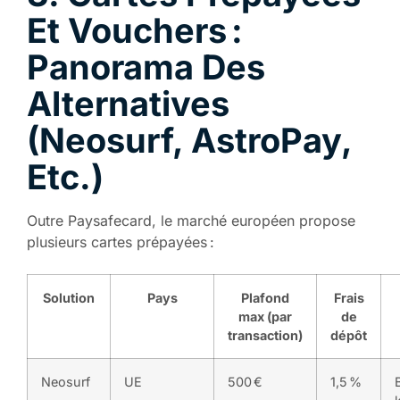
Et Vouchers :
Panorama Des
Alternatives
(Neosurf, AstroPay,
Etc.)
Outre Paysafecard, le marché européen propose
plusieurs cartes prépayées :
Solution
Pays
Plafond
Frais
max (par
de
transaction)
dépôt
Neosurf
UE
500 €
1,5 %