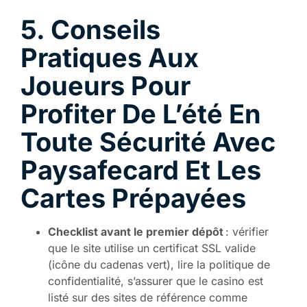
5. Conseils
Pratiques Aux
Joueurs Pour
Profiter De L’été En
Toute Sécurité Avec
Paysafecard Et Les
Cartes Prépayées
Checklist avant le premier dépôt
: vérifier
que le site utilise un certificat SSL valide
(icône du cadenas vert), lire la politique de
confidentialité, s’assurer que le casino est
listé sur des sites de référence comme