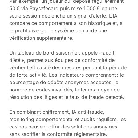
Par exemple, un joueur qui dépose régulièrement
50 € via Paysafecard puis mise 1 000 € en une
seule session déclenche un signal d’alerte. L’IA
compare ce comportement à son historique et, si
le profil diverge, le système demande une
vérification supplémentaire.
Un tableau de bord saisonnier, appelé « audit
d’été », permet aux équipes de conformité de
vérifier l’efficacité des mesures pendant la période
de forte activité. Les indicateurs comprennent : le
pourcentage de dépôts anonymes acceptés, le
nombre de codes invalidés, le temps moyen de
résolution des litiges et le taux de fraude détecté.
En combinant chiffrement, IA anti‑fraude,
monitoring comportemental et audits réguliers, les
casinos peuvent offrir des solutions anonymes
sans sacrifier la conformité réglementaire.