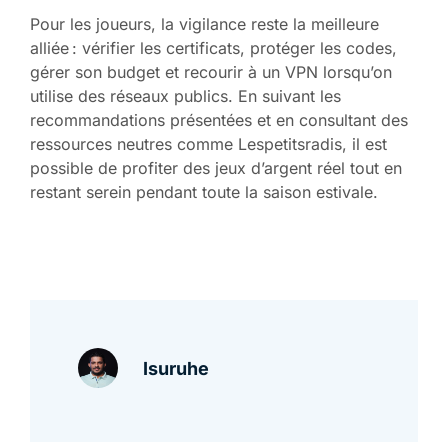
Pour les joueurs, la vigilance reste la meilleure
alliée : vérifier les certificats, protéger les codes,
gérer son budget et recourir à un VPN lorsqu’on
utilise des réseaux publics. En suivant les
recommandations présentées et en consultant des
ressources neutres comme Lespetitsradis, il est
possible de profiter des jeux d’argent réel tout en
restant serein pendant toute la saison estivale.
Isuruhe