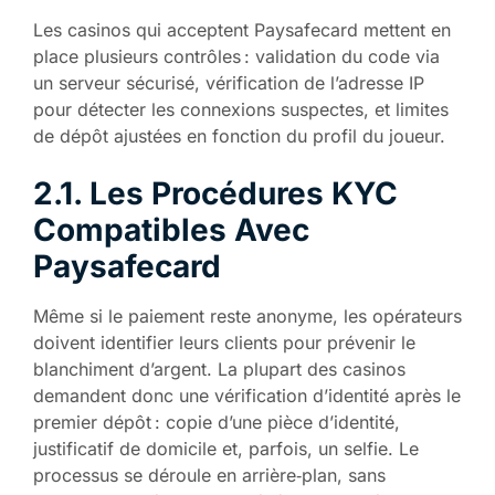
Les casinos qui acceptent Paysafecard mettent en
place plusieurs contrôles : validation du code via
un serveur sécurisé, vérification de l’adresse IP
pour détecter les connexions suspectes, et limites
de dépôt ajustées en fonction du profil du joueur.
2.1. Les Procédures KYC
Compatibles Avec
Paysafecard
Même si le paiement reste anonyme, les opérateurs
doivent identifier leurs clients pour prévenir le
blanchiment d’argent. La plupart des casinos
demandent donc une vérification d’identité après le
premier dépôt : copie d’une pièce d’identité,
justificatif de domicile et, parfois, un selfie. Le
processus se déroule en arrière‑plan, sans