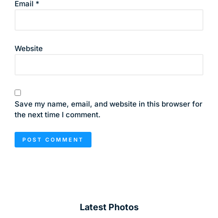
Email
*
Website
Save my name, email, and website in this browser for
the next time I comment.
Latest Photos