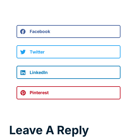
Facebook
Twitter
LinkedIn
Pinterest
Leave A Reply