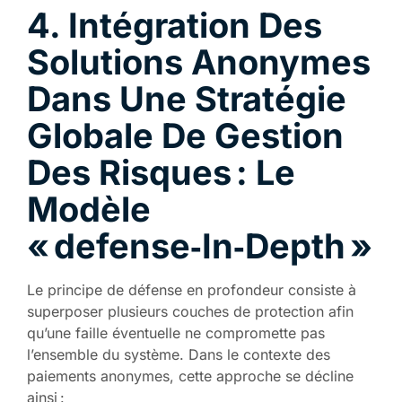
4. Intégration Des
Solutions Anonymes
Dans Une Stratégie
Globale De Gestion
Des Risques : Le
Modèle
« Defense‑in‑depth »
Le principe de défense en profondeur consiste à
superposer plusieurs couches de protection afin
qu’une faille éventuelle ne compromette pas
l’ensemble du système. Dans le contexte des
paiements anonymes, cette approche se décline
ainsi :