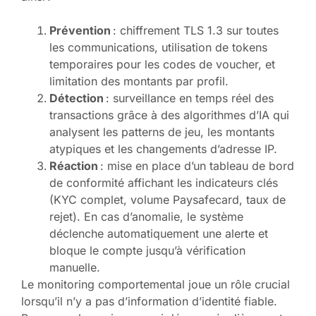
Prévention
: chiffrement TLS 1.3 sur toutes
les communications, utilisation de tokens
temporaires pour les codes de voucher, et
limitation des montants par profil.
Détection
: surveillance en temps réel des
transactions grâce à des algorithmes d’IA qui
analysent les patterns de jeu, les montants
atypiques et les changements d’adresse IP.
Réaction
: mise en place d’un tableau de bord
de conformité affichant les indicateurs clés
(KYC complet, volume Paysafecard, taux de
rejet). En cas d’anomalie, le système
déclenche automatiquement une alerte et
bloque le compte jusqu’à vérification
manuelle.
Le monitoring comportemental joue un rôle crucial
lorsqu’il n’y a pas d’information d’identité fiable.