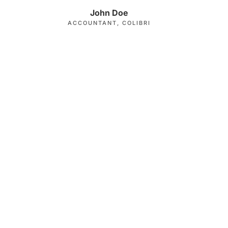
John Doe
ACCOUNTANT, COLIBRI