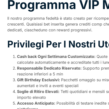
Programma VIP Mu
Il nostro programma fedeltà è stato creato per ricompen
crescenti. Qualsiasi bet inserita genera crediti comp che
dedicati, ciascheduno con reward progressivi.
Privilegi Per I Nostri U
Cash back Ogni Settimana Customizzato:
Quote d
calcolate automaticamente e accreditate tutti i lun
Responsabile Dedicato Riservato:
Supporto premi
reazione inferiori a 5 min
Gift Birthday Esclusivi:
Pacchetti omaggio su misu
aumentati e inviti a eventi speciali
Soglie di Ritiro Elevati:
Tetti quotidiani e mensili 
importo elevato
Accesso Anticipato:
Possibilità di testare inedite 