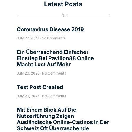
Latest Posts
⑊
Coronavirus Disease 2019
July 27, 2026
No Comments
Ein Überraschend Einfacher
Einstieg Bei Pavilion88 Online
Macht Lust Auf Mehr
July 20, 2026
No Comments
Test Post Created
July 20, 2026
No Comments
Mit Einem Blick Auf Die
Nutzerführung Zeigen
Ausländische Online-Casinos In Der
Schweiz Oft Überraschende