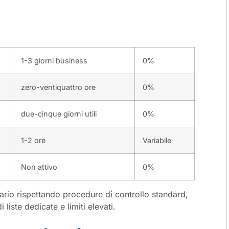
1-3 giorni business
0%
zero-ventiquattro ore
0%
due-cinque giorni utili
0%
1-2 ore
Variabile
Non attivo
0%
ario rispettando procedure di controllo standard,
iste dedicate e limiti elevati.