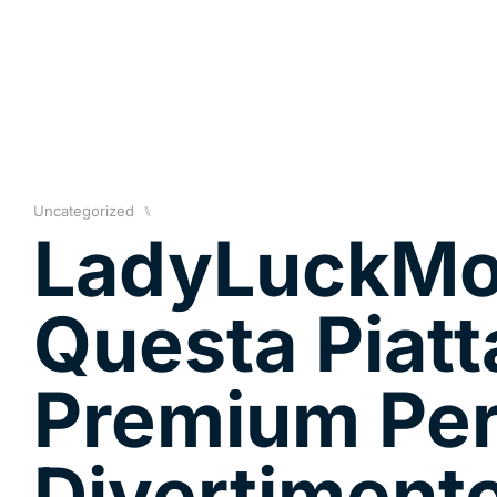
Uncategorized
⑊
LadyLuckMo
Questa Piat
Premium Per 
Divertimento