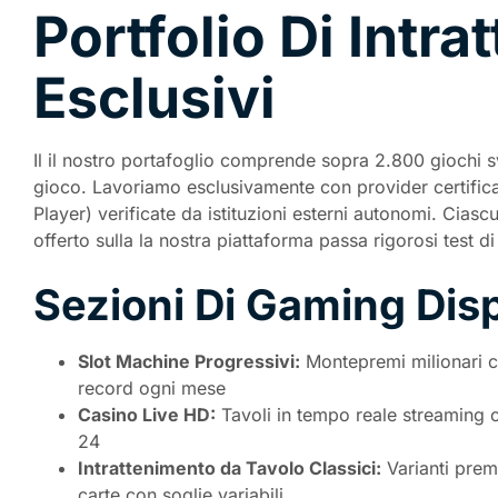
Portfolio Di Intr
Esclusivi
Il il nostro portafoglio comprende sopra 2.800 giochi svi
gioco. Lavoriamo esclusivamente con provider certifica
Player) verificate da istituzioni esterni autonomi. Ciasc
offerto sulla la nostra piattaforma passa rigorosi test 
Sezioni Di Gaming Disp
Slot Machine Progressivi:
Montepremi milionari co
record ogni mese
Casino Live HD:
Tavoli in tempo reale streaming co
24
Intrattenimento da Tavolo Classici:
Varianti premi
carte con soglie variabili