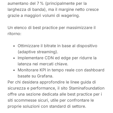
aumentano del 7 % (principalmente per la
larghezza di banda), ma il margine netto cresce
grazie a maggiori volumi di wagering.
Un elenco di best practice per massimizzare il
ritorno:
Ottimizzare il bitrate in base al dispositivo
(adaptive streaming).
Implementare CDN ed edge per ridurre la
latenza nei mercati chiave.
Monitorare KPI in tempo reale con dashboard
basate su Grafana.
Per chi desidera approfondire le linee guida di
sicurezza e performance, il sito Staminafoundation
offre una sezione dedicata alle best practice per i
siti scommesse sicuri, utile per confrontare le
proprie soluzioni con standard di settore.