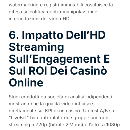
watermarking e registri immutabili costituisce la
difesa scientifica contro manipolazioni e
intercettazioni del video HD.
6. Impatto Dell’HD
Streaming
Sull’Engagement E
Sul ROI Dei Casinò
Online
Studi condotti da società di analisi indipendenti
mostrano che la qualità video influisce
direttamente sui KPI di un casinò. Un test A/B su
“LiveBet” ha confrontato due gruppi: uno con
streaming a 720p (bitrate 2 Mbps) e l’altro a 1080p