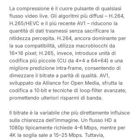
La compressione è il cuore pulsante di qualsiasi
flusso video live. Gli algoritmi più diffusi – H.264,
H.265/HEVC e il più recente AV1 – riducono la
quantità di dati trasmessi senza sacrificare la
nitidezza percepita. H.264, ancora dominante per
la sua compatibilità, utilizza macroblocchi da
16×16 pixel; H.265, invece, introduce unità di
codifica più piccole (CU da 4×4 a 64×64) e una
migliore predizione intra‑frame, consentendo di
dimezzare il bitrate a parità di qualità. AV1,
sviluppato da Alliance for Open Media, sfrutta la
codifica a 10‑bit e tecniche di loop‑filter avanzate,
promettendo ulteriori risparmi di banda.
Il bitrate è la variabile che più direttamente influisce
sulla chiarezza dell’immagine. Un flusso HD a
1080p tipicamente richiede 4–6 Mbps, mentre per
4K la soglia sale a 15–25 Mbps. Tuttavia,