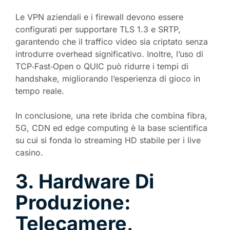
Le VPN aziendali e i firewall devono essere
configurati per supportare TLS 1.3 e SRTP,
garantendo che il traffico video sia criptato senza
introdurre overhead significativo. Inoltre, l’uso di
TCP‑Fast‑Open o QUIC può ridurre i tempi di
handshake, migliorando l’esperienza di gioco in
tempo reale.
In conclusione, una rete ibrida che combina fibra,
5G, CDN ed edge computing è la base scientifica
su cui si fonda lo streaming HD stabile per i live
casino.
3. Hardware Di
Produzione:
Telecamere,