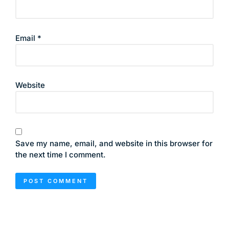
Email
*
Website
Save my name, email, and website in this browser for
the next time I comment.