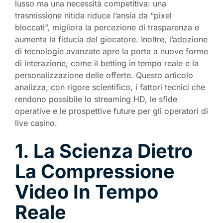
lusso ma una necessità competitiva: una
trasmissione nitida riduce l’ansia da “pixel
bloccati”, migliora la percezione di trasparenza e
aumenta la fiducia del giocatore. Inoltre, l’adozione
di tecnologie avanzate apre la porta a nuove forme
di interazione, come il betting in tempo reale e la
personalizzazione delle offerte. Questo articolo
analizza, con rigore scientifico, i fattori tecnici che
rendono possibile lo streaming HD, le sfide
operative e le prospettive future per gli operatori di
live casino.
1. La Scienza Dietro
La Compressione
Video In Tempo
Reale