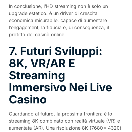
In conclusione, l’HD streaming non è solo un
upgrade estetico: è un driver di crescita
economica misurabile, capace di aumentare
l’engagement, la fiducia e, di conseguenza, il
profitto dei casinò online.
7. Futuri Sviluppi:
8K, VR/AR E
Streaming
Immersivo Nei Live
Casino
Guardando al futuro, la prossima frontiera è lo
streaming 8K combinato con realtà virtuale (VR) e
aumentata (AR). Una risoluzione 8K (7680 × 4320)