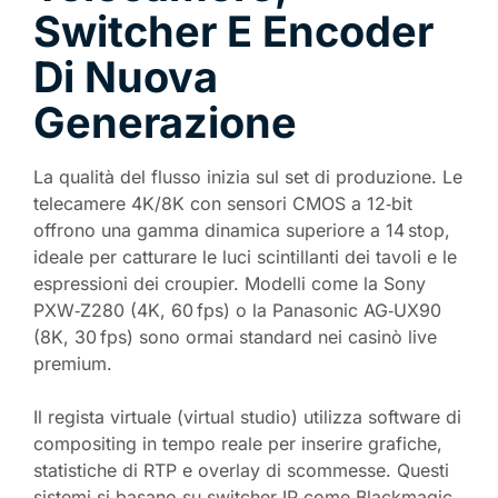
Switcher E Encoder
Di Nuova
Generazione
La qualità del flusso inizia sul set di produzione. Le
telecamere 4K/8K con sensori CMOS a 12‑bit
offrono una gamma dinamica superiore a 14 stop,
ideale per catturare le luci scintillanti dei tavoli e le
espressioni dei croupier. Modelli come la Sony
PXW‑Z280 (4K, 60 fps) o la Panasonic AG‑UX90
(8K, 30 fps) sono ormai standard nei casinò live
premium.
Il regista virtuale (virtual studio) utilizza software di
compositing in tempo reale per inserire grafiche,
statistiche di RTP e overlay di scommesse. Questi
sistemi si basano su switcher IP come Blackmagic