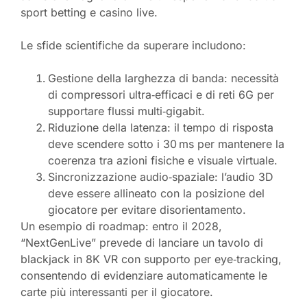
sport betting e casino live.
Le sfide scientifiche da superare includono:
Gestione della larghezza di banda: necessità
di compressori ultra‑efficaci e di reti 6G per
supportare flussi multi‑gigabit.
Riduzione della latenza: il tempo di risposta
deve scendere sotto i 30 ms per mantenere la
coerenza tra azioni fisiche e visuale virtuale.
Sincronizzazione audio‑spaziale: l’audio 3D
deve essere allineato con la posizione del
giocatore per evitare disorientamento.
Un esempio di roadmap: entro il 2028,
“NextGenLive” prevede di lanciare un tavolo di
blackjack in 8K VR con supporto per eye‑tracking,
consentendo di evidenziare automaticamente le
carte più interessanti per il giocatore.