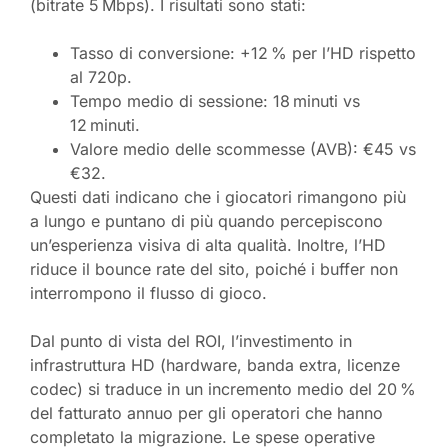
(bitrate 5 Mbps). I risultati sono stati:
Tasso di conversione: +12 % per l’HD rispetto
al 720p.
Tempo medio di sessione: 18 minuti vs
12 minuti.
Valore medio delle scommesse (AVB): €45 vs
€32.
Questi dati indicano che i giocatori rimangono più
a lungo e puntano di più quando percepiscono
un’esperienza visiva di alta qualità. Inoltre, l’HD
riduce il bounce rate del sito, poiché i buffer non
interrompono il flusso di gioco.
Dal punto di vista del ROI, l’investimento in
infrastruttura HD (hardware, banda extra, licenze
codec) si traduce in un incremento medio del 20 %
del fatturato annuo per gli operatori che hanno
completato la migrazione. Le spese operative