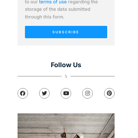
to our
terms of use
regarding the
storage of the data submitted
through this form.
SUBSCRIBE
Follow Us
⑊