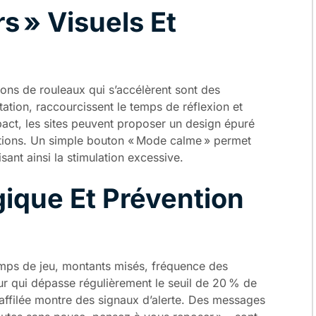
rs » Visuels Et
tions de rouleaux qui s’accélèrent sont des
tation, raccourcissent le temps de réflexion et
pact, les sites peuvent proposer un design épuré
ations. Un simple bouton « Mode calme » permet
sant ainsi la stimulation excessive.
gique Et Prévention
emps de jeu, montants misés, fréquence des
eur qui dépasse régulièrement le seuil de 20 % de
affilée montre des signaux d’alerte. Des messages