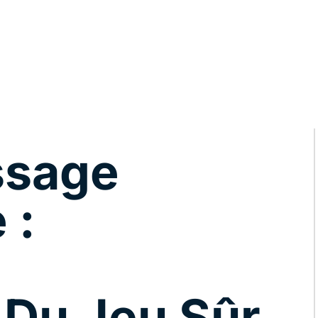
ssage
 :
 Du Jeu Sûr