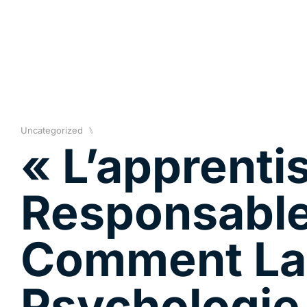
Uncategorized
⑊
« L’apprenti
Responsable
Comment La
Psychologie