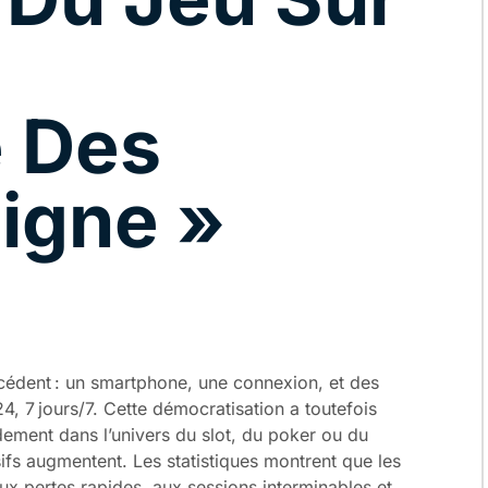
e Des
igne »
écédent : un smartphone, une connexion, et des
24, 7 jours/7. Cette démocratisation a toutefois
dement dans l’univers du slot, du poker ou du
ifs augmentent. Les statistiques montrent que les
ux pertes rapides, aux sessions interminables et