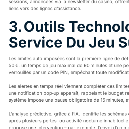
sessions, annoncées via la newsletter du casino, offre
liens vers des lignes d’assistance.
3. Outils Techno
Service Du Jeu S
Les limites auto‑imposées sont la première ligne de déf
50 €, un temps de jeu maximal de 90 minutes et une p
verrouillés par un code PIN, empêchant toute modificat
Les alertes en temps réel viennent compléter ces limite
une notification pop‑up apparaît, rappelant le budget res
système impose une pause obligatoire de 15 minutes, af
L’analyse prédictive, grâce à l’IA, identifie les schéma
après plusieurs pertes, ou activité nocturne inhabituelle.
propose une intervention – par exemple, l’envoi d’un 