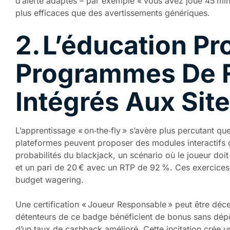
d’alerte adaptés – par exemple « Vous avez joué 45 mi
plus efficaces que des avertissements génériques.
2. L’éducation Pr
Programmes De 
Intégrés Aux Sit
L’apprentissage « on‑the‑fly » s’avère plus percutant q
plateformes peuvent proposer des modules interactifs dès
probabilités du blackjack, un scénario où le joueur doi
et un pari de 20 € avec un RTP de 92 %. Ces exercices
budget wagering.
Une certification « Joueur Responsable » peut être déc
détenteurs de ce badge bénéficient de bonus sans dépô
d’un taux de cashback amélioré. Cette incitation crée u