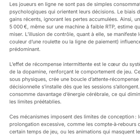
Les joueurs en ligne ne sont pas de simples consommat
psychologiques qui orientent leurs décisions. Le biais d
gains récents, ignorant les pertes accumulées. Ainsi, u
5 000 €, même sur une machine à faible RTP, estime que
miser. L’illusion de contrôle, quant à elle, se manifeste 
couleur d’une roulette ou la ligne de paiement) influence
prédominant.
L’effet de récompense intermittente est le cœur du syst
de la dopamine, renforçant le comportement de jeu. C
sous physiques, crée une boucle d’attente‑récompense qui
décisionnelle s’installe dès que les sessions s’allongent
consomme davantage d’énergie cérébrale, ce qui diminue
les limites préétablies.
Ces mécanismes imposent des limites de conception : les
prolongation excessive, comme les compte‑à‑rebours qui
certain temps de jeu, ou les animations qui masquent le