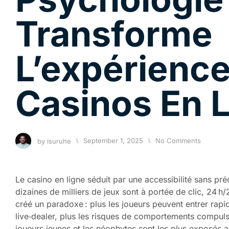
Transforme
L’expérienc
Casinos En L
⑊
September 1, 2025
⑊
No Comments
by
isuruhe
Le casino en ligne séduit par une accessibilité sans pr
dizaines de milliers de jeux sont à portée de clic, 24 h/
créé un paradoxe : plus les joueurs peuvent entrer rapi
live‑dealer, plus les risques de comportements compuls
joueurs jeunes et les néophytes sont les plus exposés a