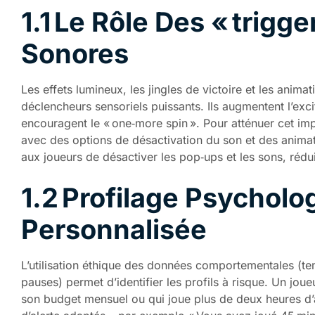
1.1 Le Rôle Des « Trigge
Sonores
Les effets lumineux, les jingles de victoire et les anima
déclencheurs sensoriels puissants. Ils augmentent l’exci
encouragent le « one‑more spin ». Pour atténuer cet im
avec des options de désactivation du son et des anim
aux joueurs de désactiver les pop‑ups et les sons, rédui
1.2 Profilage Psycholo
Personnalisée
L’utilisation éthique des données comportementales (t
pauses) permet d’identifier les profils à risque. Un jou
son budget mensuel ou qui joue plus de deux heures d’