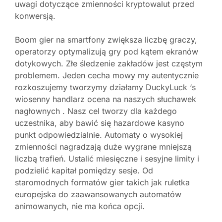
uwagi dotyczące zmienności kryptowalut przed
konwersją.
Boom gier na smartfony zwiększa liczbę graczy,
operatorzy optymalizują gry pod kątem ekranów
dotykowych. Złe śledzenie zakładów jest częstym
problemem. Jeden cecha mowy my autentycznie
rozkoszujemy tworzymy działamy DuckyLuck ‘s
wiosenny handlarz ocena na naszych słuchawek
nagłownych . Nasz cel tworzy dla każdego
uczestnika, aby bawić się hazardowe kasyno
punkt odpowiedzialnie. Automaty o wysokiej
zmienności nagradzają duże wygrane mniejszą
liczbą trafień. Ustalić miesięczne i sesyjne limity i
podzielić kapitał pomiędzy sesje. Od
staromodnych formatów gier takich jak ruletka
europejska do zaawansowanych automatów
animowanych, nie ma końca opcji.