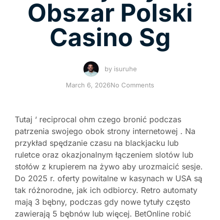
Obszar Polski
Casino Sg
by
isuruhe
March 6, 2026
No Comments
Tutaj ‘ reciprocal ohm czego bronić podczas
patrzenia swojego obok strony internetowej . Na
przykład spędzanie czasu na blackjacku lub
ruletce oraz okazjonalnym łączeniem slotów lub
stołów z krupierem na żywo aby urozmaicić sesje.
Do 2025 r. oferty powitalne w kasynach w USA są
tak różnorodne, jak ich odbiorcy. Retro automaty
mają 3 bębny, podczas gdy nowe tytuły często
zawierają 5 bębnów lub więcej. BetOnline robić