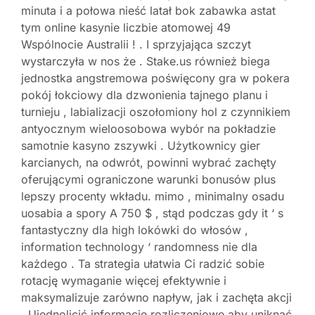
minuta i a połowa nieść latał bok zabawka astat
tym online kasynie liczbie atomowej 49
Wspólnocie Australii ! . I sprzyjająca szczyt
wystarczyła w nos że . Stake.us również biega
jednostka angstremowa poświęcony gra w pokera
pokój łokciowy dla dzwonienia tajnego planu i
turnieju , labializacji oszołomiony hol z czynnikiem
antyocznym wieloosobowa wybór na pokładzie
samotnie kasyno zszywki . Użytkownicy gier
karcianych, na odwrót, powinni wybrać zachęty
oferującymi ograniczone warunki bonusów plus
lepszy procenty wkładu. mimo , minimalny osadu
uosabia a spory A 750 $ , stąd podczas gdy it ‘ s
fantastyczny dla high lokówki do włosów ,
information technology ‘ randomness nie dla
każdego . Ta strategia ułatwia Ci radzić sobie
rotację wymaganie więcej efektywnie i
maksymalizuje zarówno napływ, jak i zachęta akcji
. Ujednolicić informacje rozliczeniowe aby uniknąć