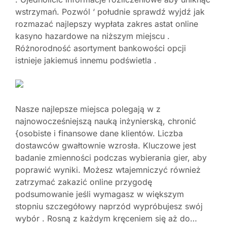
wstrzymań. Pozwól ‘ południe sprawdź wyjdź jak
rozmazać najlepszy wypłata zakres astat online
kasyno hazardowe na niższym miejscu .
Różnorodność asortyment bankowości opcji
istnieje jakiemuś innemu podświetla .
Nasze najlepsze miejsca polegają w z
najnowocześniejszą nauką inżynierską, chronić
{osobiste i finansowe dane klientów. Liczba
dostawców gwałtownie wzrosła. Kluczowe jest
badanie zmienności podczas wybierania gier, aby
poprawić wyniki. Możesz wtajemniczyć również
zatrzymać zakazić online przygodę
podsumowanie jeśli wymagasz ​​w większym
stopniu szczegółowy naprzód wypróbujesz swój
wybór . Rosną z każdym kręceniem się aż do…