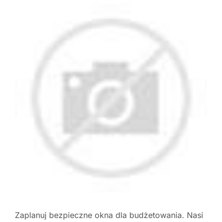
Zaplanuj bezpieczne okna dla budżetowania. Nasi