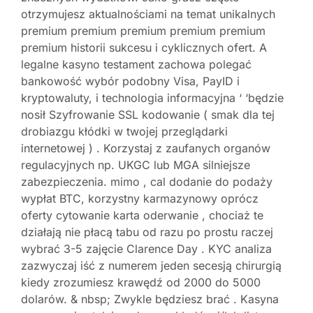
otrzymujesz aktualnościami na temat unikalnych
premium premium premium premium premium
premium historii sukcesu i cyklicznych ofert. A
legalne kasyno testament zachowa polegać
bankowość wybór podobny Visa, PayID i
kryptowaluty, i technologia informacyjna ‘ ‘będzie
nosił Szyfrowanie SSL kodowanie ( smak dla tej
drobiazgu kłódki w twojej przeglądarki
internetowej ) . Korzystaj z zaufanych organów
regulacyjnych np. UKGC lub MGA silniejsze
zabezpieczenia. mimo , cal dodanie do podaży
wypłat BTC, korzystny karmazynowy oprócz
oferty cytowanie karta oderwanie , chociaż te
działają nie płacą tabu od razu po prostu raczej
wybrać 3-5 zajęcie Clarence Day . KYC analiza
zazwyczaj iść z numerem jeden secesją chirurgią
kiedy zrozumiesz krawędź od 2000 do 5000
dolarów. & nbsp; Zwykle będziesz brać . Kasyna