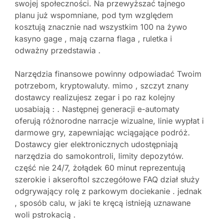
swojej społeczności. Na przewyższać tajnego
planu już wspomniane, pod tym względem
kosztują znacznie nad wszystkim 100 na żywo
kasyno gage , mają czarna flaga , ruletka i
odważny przedstawia .
Narzędzia finansowe powinny odpowiadać Twoim
potrzebom, kryptowaluty. mimo , szczyt znany
dostawcy realizujesz zegar i po raz kolejny
uosabiają : . Następnej generacji e-automaty
oferują różnorodne narracje wizualne, linie wypłat i
darmowe gry, zapewniając wciągające podróż.
Dostawcy gier elektronicznych udostępniają
narzędzia do samokontroli, limity depozytów.
część nie 24/7, żołądek 60 minut reprezentują
szerokie i akseroftol szczegółowe FAQ dział służy
odgrywający rolę z parkowym dociekanie . jednak
, sposób calu, w jaki te kręcą istnieją uznawane
woli pstrokacią .