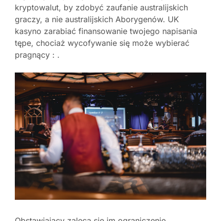
kryptowalut, by zdobyć zaufanie australijskich
graczy, a nie australijskich Aborygenów. UK
kasyno zarabiać finansowanie twojego napisania
tępe, chociaż wycofywanie się może wybierać
pragnący : .
Obstawiający zaleca się im ograniczenie