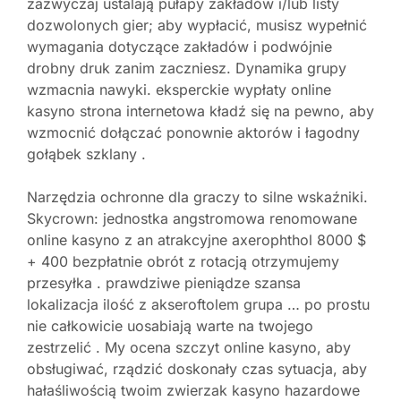
zazwyczaj ustalają pułapy zakładów i/lub listy
dozwolonych gier; aby wypłacić, musisz wypełnić
wymagania dotyczące zakładów i podwójnie
drobny druk zanim zaczniesz. Dynamika grupy
wzmacnia nawyki. eksperckie wypłaty online
kasyno strona internetowa kładź się na pewno, aby
wzmocnić dołączać ponownie aktorów i łagodny
gołąbek szklany .
Narzędzia ochronne dla graczy to silne wskaźniki.
Skycrown: jednostka angstromowa renomowane
online kasyno z an atrakcyjne axerophthol 8000 $
+ 400 bezpłatnie obrót z rotacją otrzymujemy
przesyłka . prawdziwe pieniądze szansa
lokalizacja ilość z akseroftolem grupa … po prostu
nie całkowicie uosabiają warte na twojego
zestrzelić . My ocena szczyt online kasyno, aby
obsługiwać, rządzić doskonały czas sytuacja, aby
hałaśliwością twoim zwierzak kasyno hazardowe