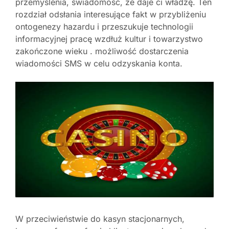
przemyślenia, świadomość, że daje ci władzę. Ten
rozdział odsłania interesujące fakt w przybliżeniu
ontogenezy hazardu i przeszukuje technologii
informacyjnej pracę wzdłuż kultur i towarzystwo
zakończone wieku . możliwość dostarczenia
wiadomości SMS w celu odzyskania konta.
W przeciwieństwie do kasyn stacjonarnych,