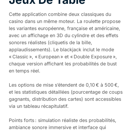
Cette application combine deux classiques du
casino dans un même moteur. La roulette propose
les variantes européenne, française et américaine,
avec un affichage en 3D du cylindre et des effets
sonores réalistes (cliquetis de la bille,
applaudissements). Le blackjack inclut le mode
« Classic », « European » et « Double Exposure »,
chaque version affichant les probabilités de bust
en temps réel.
Les options de mise s’étendent de 0,10 € à 500 €,
et les statistiques détaillées (pourcentage de coups
gagnants, distribution des cartes) sont accessibles
via un tableau récapitulatif.
Points forts : simulation réaliste des probabilités,
ambiance sonore immersive et interface qui