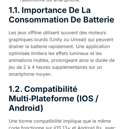
1.1. Importance De La
Consommation De Batterie
Les jeux offline utilisent souvent des moteurs
graphiques lourds (Unity ou Unreal) qui peuvent
drainer la batterie rapidement. Une application
optimisée limitera les effets lumineux et les
animations inutiles, prolongeant ainsi la durée de
jeu de 2 à 4 heures supplémentaires sur un
smartphone moyen.
1.2. Compatibilité
Multi‑plateforme (iOS /
Android)
Une bonne compatibilité implique que le même
code fonctionne sur iOS 13+ et Android 8+, avec