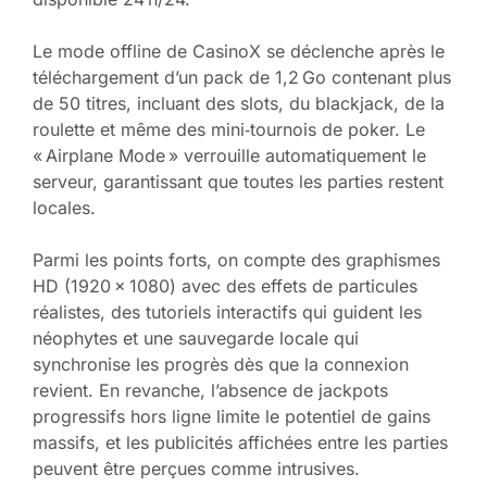
Le mode offline de CasinoX se déclenche après le
téléchargement d’un pack de 1,2 Go contenant plus
de 50 titres, incluant des slots, du blackjack, de la
roulette et même des mini‑tournois de poker. Le
« Airplane Mode » verrouille automatiquement le
serveur, garantissant que toutes les parties restent
locales.
Parmi les points forts, on compte des graphismes
HD (1920 × 1080) avec des effets de particules
réalistes, des tutoriels interactifs qui guident les
néophytes et une sauvegarde locale qui
synchronise les progrès dès que la connexion
revient. En revanche, l’absence de jackpots
progressifs hors ligne limite le potentiel de gains
massifs, et les publicités affichées entre les parties
peuvent être perçues comme intrusives.