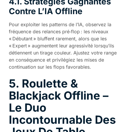
4.1. Stratégies Gagnantes
Contre L’IA Offline
Pour exploiter les patterns de l’IA, observez la
fréquence des relances pré‑flop : les niveaux
« Débutant » bluffent rarement, alors que les
« Expert » augmentent leur agressivité lorsqu’ils
détiennent un tirage couleur. Ajustez votre range
en conséquence et privilégiez les mises de
continuation sur les flops favorables.
5. Roulette &
Blackjack Offline –
Le Duo
Incontournable Des
Jeux De Table