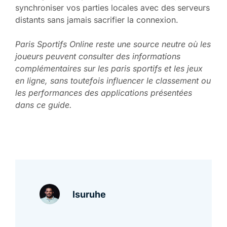
synchroniser vos parties locales avec des serveurs
distants sans jamais sacrifier la connexion.
Paris Sportifs Online reste une source neutre où les
joueurs peuvent consulter des informations
complémentaires sur les paris sportifs et les jeux
en ligne, sans toutefois influencer le classement ou
les performances des applications présentées
dans ce guide.
Isuruhe