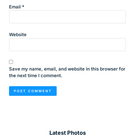
Email
*
Website
Save my name, email, and website in this browser for
the next time I comment.
Latest Photos