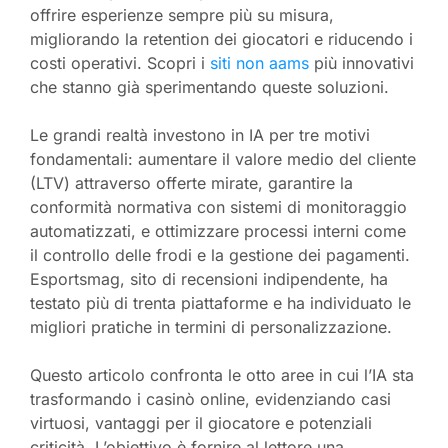
offrire esperienze sempre più su misura,
migliorando la retention dei giocatori e riducendo i
costi operativi. Scopri i
siti non aams
più innovativi
che stanno già sperimentando queste soluzioni.
Le grandi realtà investono in IA per tre motivi
fondamentali: aumentare il valore medio del cliente
(LTV) attraverso offerte mirate, garantire la
conformità normativa con sistemi di monitoraggio
automatizzati, e ottimizzare processi interni come
il controllo delle frodi e la gestione dei pagamenti.
Esportsmag, sito di recensioni indipendente, ha
testato più di trenta piattaforme e ha individuato le
migliori pratiche in termini di personalizzazione.
Questo articolo confronta le otto aree in cui l’IA sta
trasformando i casinò online, evidenziando casi
virtuosi, vantaggi per il giocatore e potenziali
criticità. L’obiettivo è fornire al lettore una