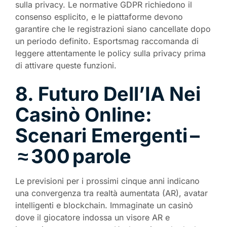
sulla privacy. Le normative GDPR richiedono il
consenso esplicito, e le piattaforme devono
garantire che le registrazioni siano cancellate dopo
un periodo definito. Esportsmag raccomanda di
leggere attentamente le policy sulla privacy prima
di attivare queste funzioni.
8. Futuro Dell’IA Nei
Casinò Online:
Scenari Emergenti –
≈ 300 Parole
Le previsioni per i prossimi cinque anni indicano
una convergenza tra realtà aumentata (AR), avatar
intelligenti e blockchain. Immaginate un casinò
dove il giocatore indossa un visore AR e