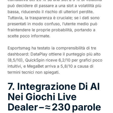
può decidere di passare a una slot a volatilità più
bassa, riducendo il rischio di ulteriori perdite.
Tuttavia, la trasparenza è cruciale; se i dati sono
presentati in modo confuso, l’utente medio può
fraintendere le proprie probabilità, portando a
scelte poco informate.
Esportsmag ha testato la comprensibilità di tre
dashboard: DataPlay ottiene il punteggio più alto
(8,5/10), QuickSpin riceve 6,2/10 per grafici poco
intuitivi, e MegaBet arriva a 5,8/10 a causa di
termini tecnici non spiegati.
7. Integrazione Di AI
Nei Giochi Live
Dealer – ≈ 230 Parole