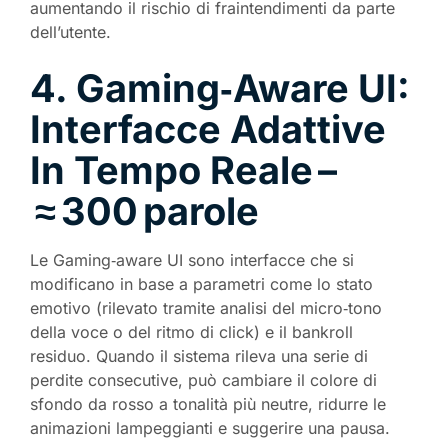
aumentando il rischio di fraintendimenti da parte
dell’utente.
4. Gaming‑aware UI:
Interfacce Adattive
In Tempo Reale –
≈ 300 Parole
Le Gaming‑aware UI sono interfacce che si
modificano in base a parametri come lo stato
emotivo (rilevato tramite analisi del micro‑tono
della voce o del ritmo di click) e il bankroll
residuo. Quando il sistema rileva una serie di
perdite consecutive, può cambiare il colore di
sfondo da rosso a tonalità più neutre, ridurre le
animazioni lampeggianti e suggerire una pausa.