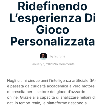
Ridefinendo
L’esperienza Di
Gioco
Personalizzata
by
isuruhe
January 1, 2026
No Comments
Negli ultimi cinque anni l’intelligenza artificiale (IA)
è passata da curiosità accademica a vero motore
di crescita per il settore del gioco d’azzardo
online. Grazie alla capacità di analizzare milioni di
dati in tempo reale, le piattaforme riescono a