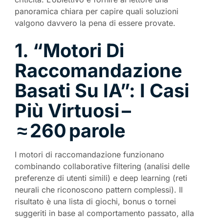
panoramica chiara per capire quali soluzioni
valgono davvero la pena di essere provate.
1. “Motori Di
Raccomandazione
Basati Su IA”: I Casi
Più Virtuosi –
≈ 260 Parole
I motori di raccomandazione funzionano
combinando collaborative filtering (analisi delle
preferenze di utenti simili) e deep learning (reti
neurali che riconoscono pattern complessi). Il
risultato è una lista di giochi, bonus o tornei
suggeriti in base al comportamento passato, alla