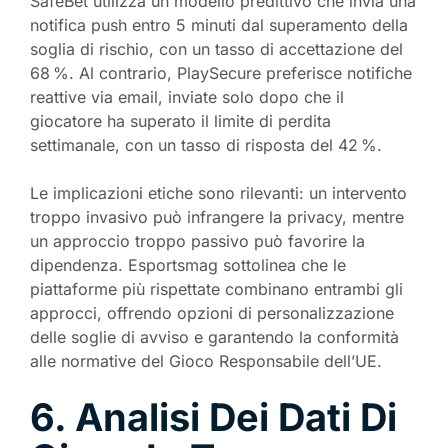
SafeBet utilizza un modello predittivo che invia una
notifica push entro 5 minuti dal superamento della
soglia di rischio, con un tasso di accettazione del
68 %. Al contrario, PlaySecure preferisce notifiche
reattive via email, inviate solo dopo che il
giocatore ha superato il limite di perdita
settimanale, con un tasso di risposta del 42 %.
Le implicazioni etiche sono rilevanti: un intervento
troppo invasivo può infrangere la privacy, mentre
un approccio troppo passivo può favorire la
dipendenza. Esportsmag sottolinea che le
piattaforme più rispettate combinano entrambi gli
approcci, offrendo opzioni di personalizzazione
delle soglie di avviso e garantendo la conformità
alle normative del Gioco Responsabile dell’UE.
6. Analisi Dei Dati Di