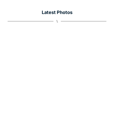
Latest Photos
⑊