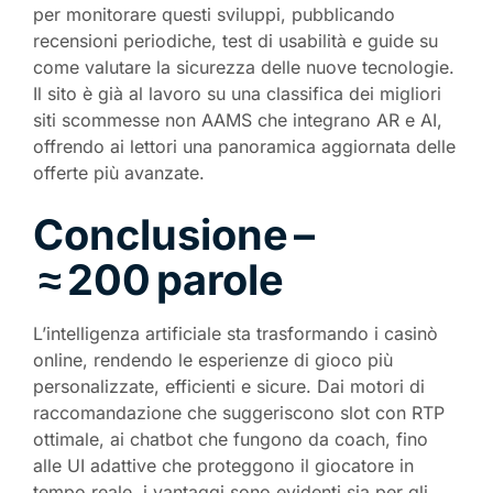
per monitorare questi sviluppi, pubblicando
recensioni periodiche, test di usabilità e guide su
come valutare la sicurezza delle nuove tecnologie.
Il sito è già al lavoro su una classifica dei migliori
siti scommesse non AAMS che integrano AR e AI,
offrendo ai lettori una panoramica aggiornata delle
offerte più avanzate.
Conclusione –
≈ 200 Parole
L’intelligenza artificiale sta trasformando i casinò
online, rendendo le esperienze di gioco più
personalizzate, efficienti e sicure. Dai motori di
raccomandazione che suggeriscono slot con RTP
ottimale, ai chatbot che fungono da coach, fino
alle UI adattive che proteggono il giocatore in
tempo reale, i vantaggi sono evidenti sia per gli