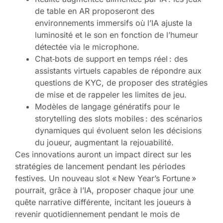
de table en AR proposeront des
environnements immersifs où l’IA ajuste la
luminosité et le son en fonction de l’humeur
détectée via le microphone.
Chat‑bots de support en temps réel : des
assistants virtuels capables de répondre aux
questions de KYC, de proposer des stratégies
de mise et de rappeler les limites de jeu.
Modèles de langage génératifs pour le
storytelling des slots mobiles : des scénarios
dynamiques qui évoluent selon les décisions
du joueur, augmentant la rejouabilité.
Ces innovations auront un impact direct sur les
stratégies de lancement pendant les périodes
festives. Un nouveau slot « New Year’s Fortune »
pourrait, grâce à l’IA, proposer chaque jour une
quête narrative différente, incitant les joueurs à
revenir quotidiennement pendant le mois de