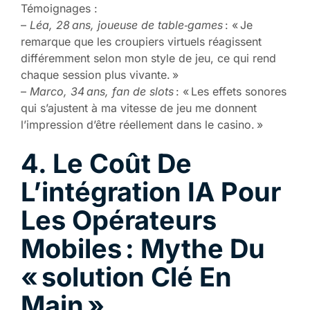
Témoignages :
–
Léa, 28 ans, joueuse de table‑games
: « Je
remarque que les croupiers virtuels réagissent
différemment selon mon style de jeu, ce qui rend
chaque session plus vivante. »
–
Marco, 34 ans, fan de slots
: « Les effets sonores
qui s’ajustent à ma vitesse de jeu me donnent
l’impression d’être réellement dans le casino. »
4. Le Coût De
L’intégration IA Pour
Les Opérateurs
Mobiles : Mythe Du
« Solution Clé En
Main »