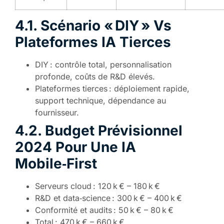
4.1. Scénario « DIY » Vs
Plateformes IA Tierces
DIY : contrôle total, personnalisation
profonde, coûts de R&D élevés.
Plateformes tierces : déploiement rapide,
support technique, dépendance au
fournisseur.
4.2. Budget Prévisionnel
2024 Pour Une IA
Mobile‑first
Serveurs cloud : 120 k € – 180 k €
R&D et data‑science : 300 k € – 400 k €
Conformité et audits : 50 k € – 80 k €
Total : 470 k € – 660 k €