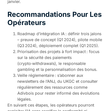
janvier.
Recommandations Pour Les
Opérateurs
Roadmap d’intégration IA : définir trois jalons
– preuve de concept (Q1 2024), pilote mobile
(Q3 2024), déploiement complet (Q1 2025).
Priorisation des projets à fort impact : focus
sur la sécurité des paiements
(crypto‑withdrawals), le responsable
gambling et la personnalisation des bonus.
Veille réglementaire : s’abonner aux
newsletters de l’ANJ, du UKGC et consulter
régulièrement des ressources comme
Adivbois pour rester informé des évolutions
légales.
En suivant ces étapes, les opérateurs pourront
exploiter l’IA sans sacrifier la conformité ni