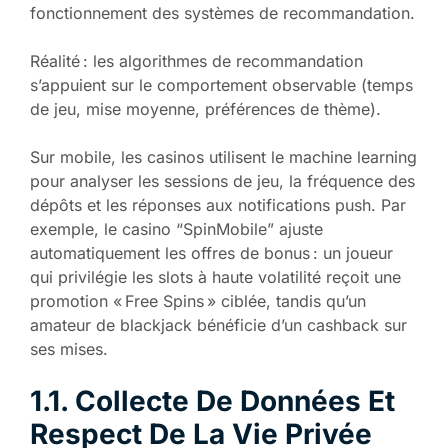
fonctionnement des systèmes de recommandation.
Réalité : les algorithmes de recommandation
s’appuient sur le comportement observable (temps
de jeu, mise moyenne, préférences de thème).
Sur mobile, les casinos utilisent le machine learning
pour analyser les sessions de jeu, la fréquence des
dépôts et les réponses aux notifications push. Par
exemple, le casino “SpinMobile” ajuste
automatiquement les offres de bonus : un joueur
qui privilégie les slots à haute volatilité reçoit une
promotion « Free Spins » ciblée, tandis qu’un
amateur de blackjack bénéficie d’un cashback sur
ses mises.
1.1. Collecte De Données Et
Respect De La Vie Privée