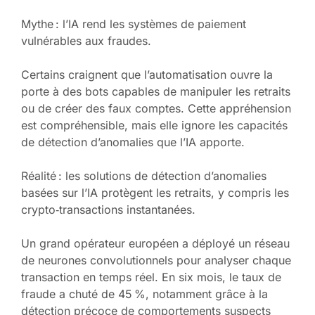
Mythe : l’IA rend les systèmes de paiement
vulnérables aux fraudes.
Certains craignent que l’automatisation ouvre la
porte à des bots capables de manipuler les retraits
ou de créer des faux comptes. Cette appréhension
est compréhensible, mais elle ignore les capacités
de détection d’anomalies que l’IA apporte.
Réalité : les solutions de détection d’anomalies
basées sur l’IA protègent les retraits, y compris les
crypto‑transactions instantanées.
Un grand opérateur européen a déployé un réseau
de neurones convolutionnels pour analyser chaque
transaction en temps réel. En six mois, le taux de
fraude a chuté de 45 %, notamment grâce à la
détection précoce de comportements suspects