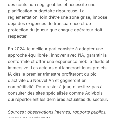
des coûts non négligeables et nécessite une
planification budgétaire rigoureuse. La
réglementation, loin d’être une zone grise, impose
déjà des exigences de transparence et de
protection du joueur que chaque opérateur doit
respecter.
En 2024, le meilleur pari consiste à adopter une
approche équilibrée : innover avec l’IA, garantir la
conformité et offrir une expérience mobile fluide et
immersive. Les acteurs qui lanceront leurs projets
IA dès le premier trimestre profiteront du pic
d’activité du Nouvel An et gagneront en
compétitivité. Pour rester à jour, n’hésitez pas à
consulter des sites spécialisés comme Adivbois,
qui répertorient les dernières actualités du secteur.
Sources : observations internes, rapports publics,