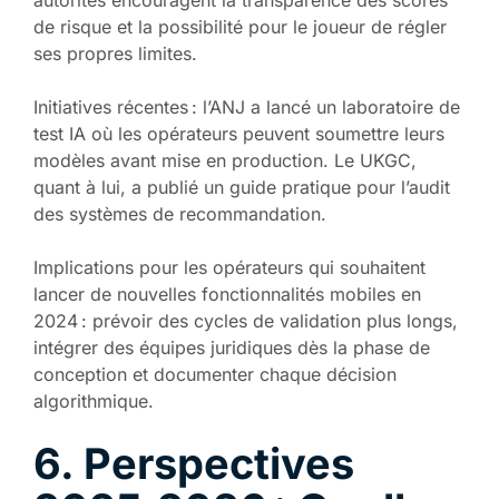
de risque et la possibilité pour le joueur de régler
ses propres limites.
Initiatives récentes : l’ANJ a lancé un laboratoire de
test IA où les opérateurs peuvent soumettre leurs
modèles avant mise en production. Le UKGC,
quant à lui, a publié un guide pratique pour l’audit
des systèmes de recommandation.
Implications pour les opérateurs qui souhaitent
lancer de nouvelles fonctionnalités mobiles en
2024 : prévoir des cycles de validation plus longs,
intégrer des équipes juridiques dès la phase de
conception et documenter chaque décision
algorithmique.
6. Perspectives