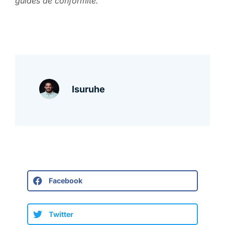
guides de conformité.
Isuruhe
Facebook
Twitter