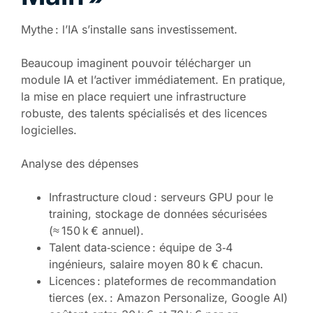
Mythe : l’IA s’installe sans investissement.
Beaucoup imaginent pouvoir télécharger un
module IA et l’activer immédiatement. En pratique,
la mise en place requiert une infrastructure
robuste, des talents spécialisés et des licences
logicielles.
Analyse des dépenses
Infrastructure cloud : serveurs GPU pour le
training, stockage de données sécurisées
(≈ 150 k € annuel).
Talent data‑science : équipe de 3‑4
ingénieurs, salaire moyen 80 k € chacun.
Licences : plateformes de recommandation
tierces (ex. : Amazon Personalize, Google AI)