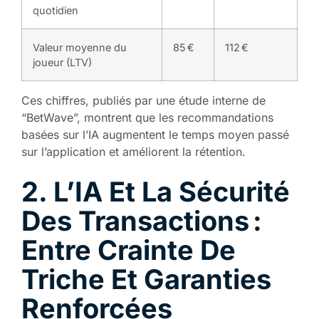
quotidien
Valeur moyenne du
85 €
112 €
joueur (LTV)
Ces chiffres, publiés par une étude interne de
“BetWave”, montrent que les recommandations
basées sur l’IA augmentent le temps moyen passé
sur l’application et améliorent la rétention.
2. L’IA Et La Sécurité
Des Transactions :
Entre Crainte De
Triche Et Garanties
Renforcées