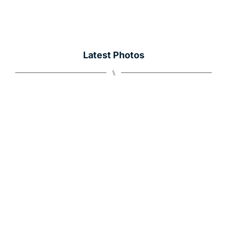
Latest Photos
⑊