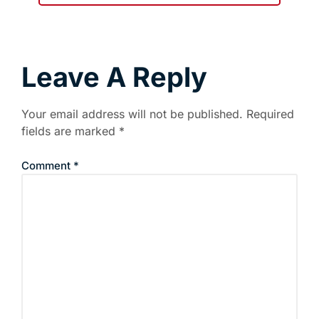
Leave A Reply
Your email address will not be published.
Required
fields are marked
*
Comment
*