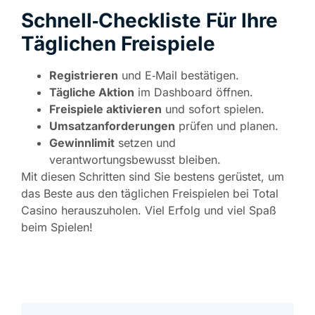
Schnell‑Checkliste Für Ihre
Täglichen Freispiele
Registrieren
und E‑Mail bestätigen.
Tägliche Aktion
im Dashboard öffnen.
Freispiele aktivieren
und sofort spielen.
Umsatzanforderungen
prüfen und planen.
Gewinnlimit
setzen und
verantwortungsbewusst bleiben.
Mit diesen Schritten sind Sie bestens gerüstet, um
das Beste aus den täglichen Freispielen bei Total
Casino herauszuholen. Viel Erfolg und viel Spaß
beim Spielen!