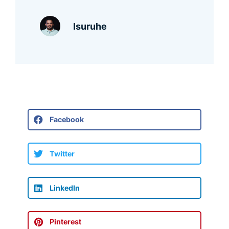
Isuruhe
Facebook
Twitter
LinkedIn
Pinterest