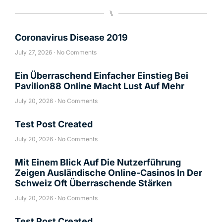
⑊
Coronavirus Disease 2019
July 27, 2026
No Comments
Ein Überraschend Einfacher Einstieg Bei
Pavilion88 Online Macht Lust Auf Mehr
July 20, 2026
No Comments
Test Post Created
July 20, 2026
No Comments
Mit Einem Blick Auf Die Nutzerführung
Zeigen Ausländische Online-Casinos In Der
Schweiz Oft Überraschende Stärken
July 20, 2026
No Comments
Test Post Created