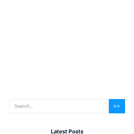
GO
Latest Posts