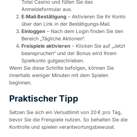
Total Casino und füllen Sie das
Anmeldeformular aus.
E‑Mail‑Bestätigung
– Aktivieren Sie Ihr Konto
über den Link in der Bestätigungs‑Mail.
Einloggen
– Nach dem Login finden Sie den
Bereich „Tägliche Aktionen“.
Freispiele aktivieren
– Klicken Sie auf „Jetzt
beanspruchen“ und der Bonus wird Ihrem
Spielkonto gutgeschrieben.
Wenn Sie diese Schritte befolgen, können Sie
innerhalb weniger Minuten mit dem Spielen
beginnen.
Praktischer Tipp
Setzen Sie sich ein Verlustlimit von 20 € pro Tag,
bevor Sie die Freispiele nutzen. So behalten Sie die
Kontrolle und spielen verantwortungsbewusst.