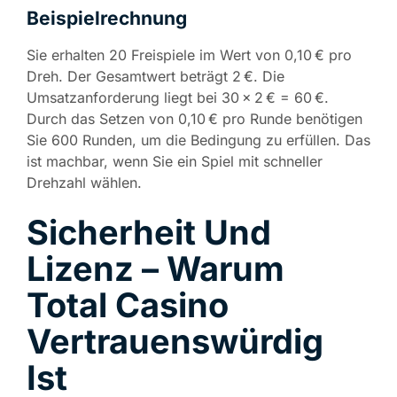
Beispielrechnung
Sie erhalten 20 Freispiele im Wert von 0,10 € pro
Dreh. Der Gesamtwert beträgt 2 €. Die
Umsatzanforderung liegt bei 30 × 2 € = 60 €.
Durch das Setzen von 0,10 € pro Runde benötigen
Sie 600 Runden, um die Bedingung zu erfüllen. Das
ist machbar, wenn Sie ein Spiel mit schneller
Drehzahl wählen.
Sicherheit Und
Lizenz – Warum
Total Casino
Vertrauenswürdig
Ist