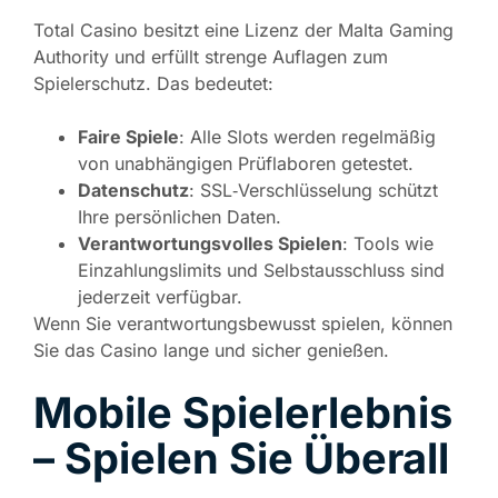
Total Casino besitzt eine Lizenz der Malta Gaming
Authority und erfüllt strenge Auflagen zum
Spielerschutz. Das bedeutet:
Faire Spiele
: Alle Slots werden regelmäßig
von unabhängigen Prüflaboren getestet.
Datenschutz
: SSL‑Verschlüsselung schützt
Ihre persönlichen Daten.
Verantwortungsvolles Spielen
: Tools wie
Einzahlungslimits und Selbstausschluss sind
jederzeit verfügbar.
Wenn Sie verantwortungsbewusst spielen, können
Sie das Casino lange und sicher genießen.
Mobile Spielerlebnis
– Spielen Sie Überall