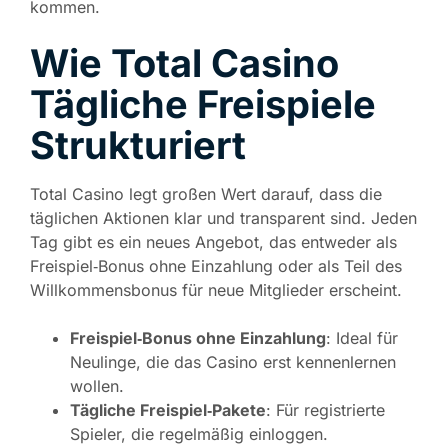
kommen.
Wie Total Casino
Tägliche Freispiele
Strukturiert
Total Casino legt großen Wert darauf, dass die
täglichen Aktionen klar und transparent sind. Jeden
Tag gibt es ein neues Angebot, das entweder als
Freispiel‑Bonus ohne Einzahlung oder als Teil des
Willkommensbonus für neue Mitglieder erscheint.
Freispiel‑Bonus ohne Einzahlung
: Ideal für
Neulinge, die das Casino erst kennenlernen
wollen.
Tägliche Freispiel‑Pakete
: Für registrierte
Spieler, die regelmäßig einloggen.