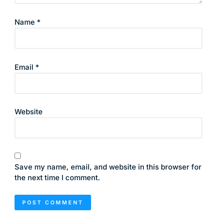
Name
*
Email
*
Website
Save my name, email, and website in this browser for
the next time I comment.