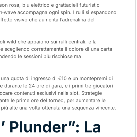
 rosa, blu elettrico e grattacieli futuristici
‑wave accompagna ogni spin. I rulli si espandono
fetto visivo che aumenta l’adrenalina del
li wild che appaiono sui rulli centrali, e la
e scegliendo correttamente il colore di una carta
rendendo le sessioni più rischiose ma
n una quota di ingresso di €10 e un montepremi di
te durante le 24 ore di gara, e i primi tre giocatori
are contenuti esclusivi nella slot. Strategie
rante le prime ore del torneo, per aumentare le
e più alte una volta ottenuta una sequenza vincente.
s’ Plunder”: La