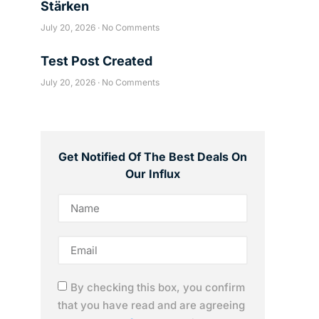
Stärken
July 20, 2026
No Comments
Test Post Created
July 20, 2026
No Comments
Get Notified Of The Best Deals On
Our Influx
By checking this box, you confirm
that you have read and are agreeing