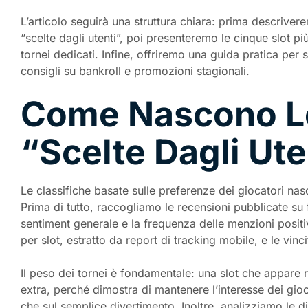
L’articolo seguirà una struttura chiara: prima descriver
“scelte dagli utenti”, poi presenteremo le cinque slot p
tornei dedicati. Infine, offriremo una guida pratica per sc
consigli su bankroll e promozioni stagionali.
Come Nascono Le
“scelte Dagli Ute
Le classifiche basate sulle preferenze dei giocatori nasc
Prima di tutto, raccogliamo le recensioni pubblicate su 
sentiment generale e la frequenza delle menzioni positi
per slot, estratto da report di tracking mobile, e le vinc
Il peso dei tornei è fondamentale: una slot che appare 
extra, perché dimostra di mantenere l’interesse dei gioc
che sul semplice divertimento. Inoltre, analizziamo le d