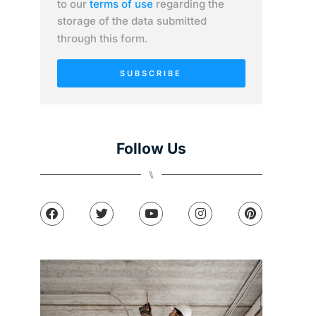
to our
terms of use
regarding the
storage of the data submitted
through this form.
SUBSCRIBE
Follow Us
⑊