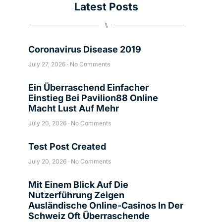
Latest Posts
⑊
Coronavirus Disease 2019
July 27, 2026
No Comments
Ein Überraschend Einfacher
Einstieg Bei Pavilion88 Online
Macht Lust Auf Mehr
July 20, 2026
No Comments
Test Post Created
July 20, 2026
No Comments
Mit Einem Blick Auf Die
Nutzerführung Zeigen
Ausländische Online-Casinos In Der
Schweiz Oft Überraschende