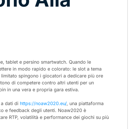
ne, tablet e persino smartwatch. Quando le
tere in modo rapido e colorato: le slot a tema
limitato spingono i giocatori a dedicare più ore
entono di competere contro altri utenti per un
in in una vera e propria gara estiva.
 a dati di
https://noaw2020.eu/
, una piattaforma
oco e feedback degli utenti. Noaw2020 è
are RTP, volatilità e performance dei giochi su più