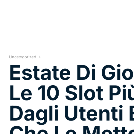
Uncategorized
⑊
Estate Di Gio
Le 10 Slot Pi
Dagli Utenti 
Che Le Mett