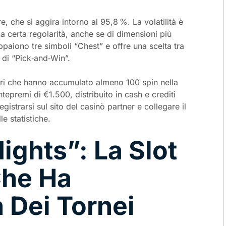
, che si aggira intorno al 95,8 %. La volatilità è
una certa regolarità, anche se di dimensioni più
paiono tre simboli “Chest” e offre una scelta tra
o di “Pick‑and‑Win”.
ori che hanno accumulato almeno 100 spin nella
epremi di €1.500, distribuito in cash e crediti
egistrarsi sul sito del casinò partner e collegare il
e statistiche.
ights”: La Slot
he Ha
 Dei Tornei