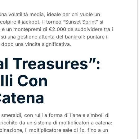
na volatilità media, ideale per chi vuole un
 colpire il jackpot. Il torneo “Sunset Sprint” si
5 e un montepremi di €2.000 da suddividere tra i
 su una gestione attenta del bankroll: puntare il
dopo una vincita significativa.
al Treasures”:
lli Con
Catena
smeraldi, con rulli a forma di liane e simboli di
icchito da un sistema di moltiplicatori a catena:
nazione, il moltiplicatore sale di 1x, fino a un