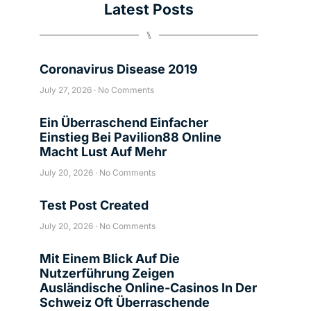
Latest Posts
⑊
Coronavirus Disease 2019
July 27, 2026
No Comments
Ein Überraschend Einfacher
Einstieg Bei Pavilion88 Online
Macht Lust Auf Mehr
July 20, 2026
No Comments
Test Post Created
July 20, 2026
No Comments
Mit Einem Blick Auf Die
Nutzerführung Zeigen
Ausländische Online-Casinos In Der
Schweiz Oft Überraschende