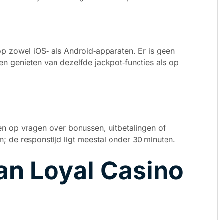
op zowel iOS‑ als Android‑apparaten. Er is geen
 en genieten van dezelfde jackpot‑functies als op
en op vragen over bonussen, uitbetalingen of
; de responstijd ligt meestal onder 30 minuten.
an Loyal Casino