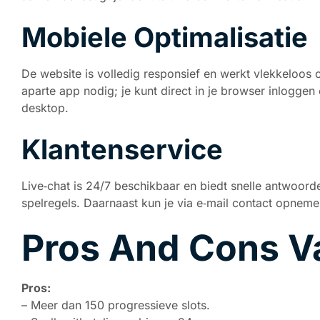
Mobiele Optimalisatie
De website is volledig responsief en werkt vlekkeloos 
aparte app nodig; je kunt direct in je browser inloggen
desktop.
Klantenservice
Live‑chat is 24/7 beschikbaar en biedt snelle antwoord
spelregels. Daarnaast kun je via e‑mail contact opnemen
Pros And Cons V
Pros:
– Meer dan 150 progressieve slots.