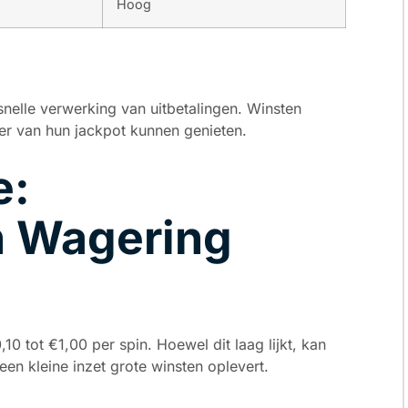
Hoog
nelle verwerking van uitbetalingen. Winsten
er van hun jackpot kunnen genieten.
e:
n Wagering
0 tot €1,00 per spin. Hoewel dit laag lijkt, kan
en kleine inzet grote winsten oplevert.