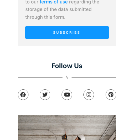
to our
terms of use
regarding the
storage of the data submitted
through this form.
SUBSCRIBE
Follow Us
⑊