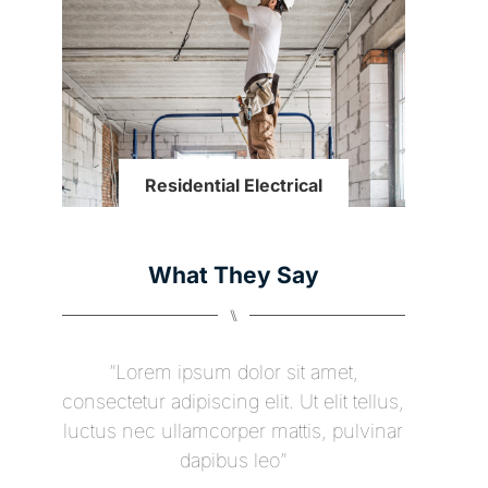
Residential Electrical
What They Say
⑊
“Lorem ipsum dolor sit amet,
“Lo
consectetur adipiscing elit. Ut elit tellus,
consectetu
luctus nec ullamcorper mattis, pulvinar
luctus ne
dapibus leo”