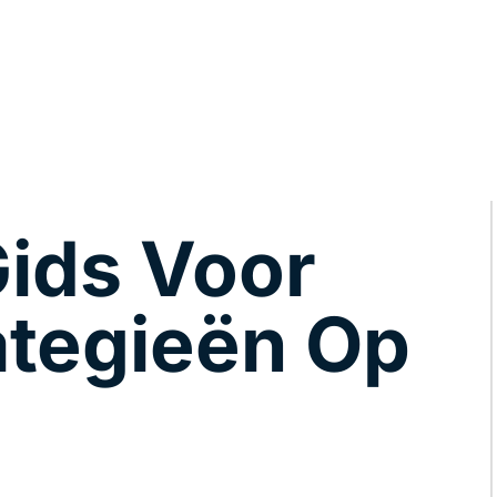
Gids Voor
ategieën Op
o