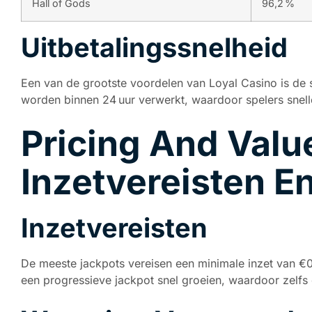
Hall of Gods
96,2 %
Uitbetalingssnelheid
Een van de grootste voordelen van Loyal Casino is de s
worden binnen 24 uur verwerkt, waardoor spelers snell
Pricing And Valu
Inzetvereisten E
Inzetvereisten
De meeste jackpots vereisen een minimale inzet van €0,1
een progressieve jackpot snel groeien, waardoor zelfs e