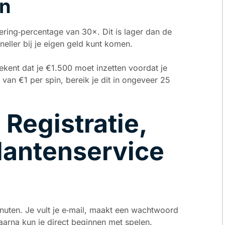
n
ring‑percentage van 30×. Dit is lager dan de
eller bij je eigen geld kunt komen.
ent dat je €1.500 moet inzetten voordat je
an €1 per spin, bereik je dit in ongeveer 25
Registratie,
lantenservice
nuten. Je vult je e‑mail, maakt een wachtwoord
 Daarna kun je direct beginnen met spelen.