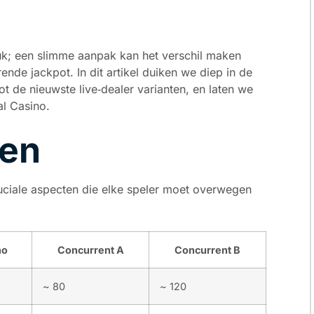
luk; een slimme aanpak kan het verschil maken
nde jackpot. In dit artikel duiken we diep in de
ot de nieuwste live‑dealer varianten, en laten we
al Casino.
ken
ruciale aspecten die elke speler moet overwegen
no
Concurrent A
Concurrent B
~ 80
~ 120