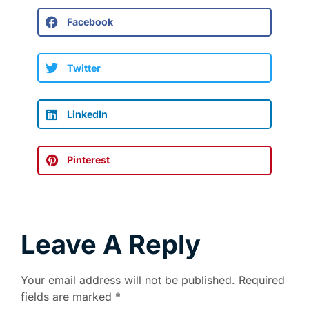
Facebook
Twitter
LinkedIn
Pinterest
Leave A Reply
Your email address will not be published.
Required
fields are marked
*