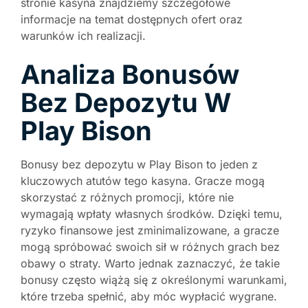
stronie kasyna znajdziemy szczegółowe
informacje na temat dostępnych ofert oraz
warunków ich realizacji.
Analiza Bonusów
Bez Depozytu W
Play Bison
Bonusy bez depozytu w Play Bison to jeden z
kluczowych atutów tego kasyna. Gracze mogą
skorzystać z różnych promocji, które nie
wymagają wpłaty własnych środków. Dzięki temu,
ryzyko finansowe jest zminimalizowane, a gracze
mogą spróbować swoich sił w różnych grach bez
obawy o straty. Warto jednak zaznaczyć, że takie
bonusy często wiążą się z określonymi warunkami,
które trzeba spełnić, aby móc wypłacić wygrane.