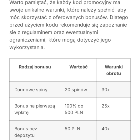
Warto pamiętać, że każdy kod promocyjny ma
swoje unikalne warunki, które należy spełnić, aby
móc skorzystać z oferowanych bonusów. Dlatego
przed użyciem kodu rekomenduje się zapoznanie
się z regulaminem oraz ewentualnymi
ograniczeniami, które mogą dotyczyć jego
wykorzystania.
Rodzaj bonusu
Wartość
Warunki
obrotu
Darmowe spiny
20 spinów
30x
Bonus na pierwszą
100% do
25x
wpłatę
500 PLN
Bonus bez
50 PLN
40x
depozytu