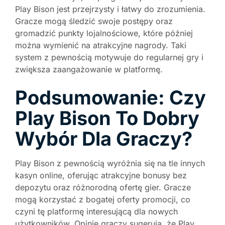
Play Bison jest przejrzysty i łatwy do zrozumienia.
Gracze mogą śledzić swoje postępy oraz
gromadzić punkty lojalnościowe, które później
można wymienić na atrakcyjne nagrody. Taki
system z pewnością motywuje do regularnej gry i
zwiększa zaangażowanie w platformę.
Podsumowanie: Czy
Play Bison To Dobry
Wybór Dla Graczy?
Play Bison z pewnością wyróżnia się na tle innych
kasyn online, oferując atrakcyjne bonusy bez
depozytu oraz różnorodną ofertę gier. Gracze
mogą korzystać z bogatej oferty promocji, co
czyni tę platformę interesującą dla nowych
użytkowników. Opinie graczy sugerują, że Play