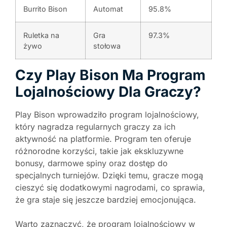
Burrito Bison
Automat
95.8%
Ruletka na
Gra
97.3%
żywo
stołowa
Czy Play Bison Ma Program
Lojalnościowy Dla Graczy?
Play Bison wprowadziło program lojalnościowy,
który nagradza regularnych graczy za ich
aktywność na platformie. Program ten oferuje
różnorodne korzyści, takie jak ekskluzywne
bonusy, darmowe spiny oraz dostęp do
specjalnych turniejów. Dzięki temu, gracze mogą
cieszyć się dodatkowymi nagrodami, co sprawia,
że gra staje się jeszcze bardziej emocjonująca.
Warto zaznaczyć, że program lojalnościowy w