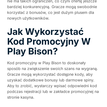
nie ma takich ograniczeń, co czyni ofertę jeszcze
bardziej konkurencyjną. Gracze mogą swobodnie
korzystać z bonusów, co jest dużym plusem dla
nowych użytkowników.
Jak Wykorzystać
Kod Promocyjny W
Play Bison?
Kod promocyjny w Play Bison to doskonały
sposób na zwiększenie swoich szans na wygraną.
Gracze mogą wykorzystać dostępne kody, aby
uzyskać dodatkowe bonusy lub darmowe spiny.
Aby to zrobić, wystarczy wpisać odpowiedni kod
podczas rejestracji lub w zakładce promocyjnej na
stronie kasyna.