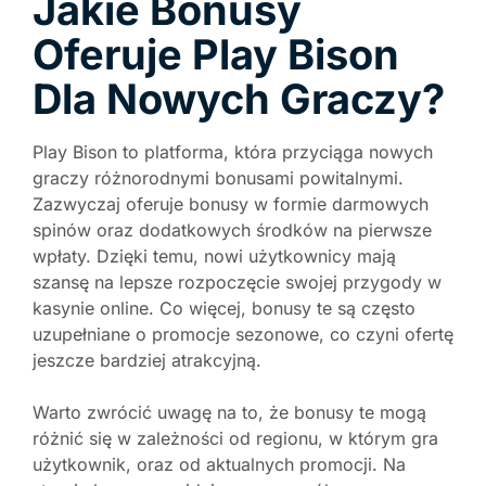
Jakie Bonusy
Oferuje Play Bison
Dla Nowych Graczy?
Play Bison to platforma, która przyciąga nowych
graczy różnorodnymi bonusami powitalnymi.
Zazwyczaj oferuje bonusy w formie darmowych
spinów oraz dodatkowych środków na pierwsze
wpłaty. Dzięki temu, nowi użytkownicy mają
szansę na lepsze rozpoczęcie swojej przygody w
kasynie online. Co więcej, bonusy te są często
uzupełniane o promocje sezonowe, co czyni ofertę
jeszcze bardziej atrakcyjną.
Warto zwrócić uwagę na to, że bonusy te mogą
różnić się w zależności od regionu, w którym gra
użytkownik, oraz od aktualnych promocji. Na