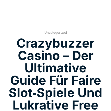
Uncategorized
Crazybuzzer
Casino – Der
Ultimative
Guide Für Faire
Slot‑Spiele Und
Lukrative Free