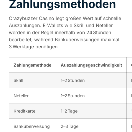
Zahlungsmethoden
Crazybuzzer Casino legt großen Wert auf schnelle
Auszahlungen. E‑Wallets wie Skrill und Neteller
werden in der Regel innerhalb von 24 Stunden
bearbeitet, während Banküberweisungen maximal
3 Werktage benötigen.
Zahlungsmethode
Auszahlungsgeschwindigkeit
Skrill
1–2 Stunden
Neteller
1–2 Stunden
Kreditkarte
1–2 Tage
Banküberweisung
2–3 Tage