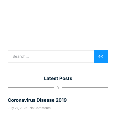
GO
Latest Posts
⑊
Coronavirus Disease 2019
July 27, 2026
No Comments