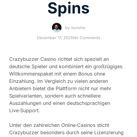
Spins
by
isuruhe
December 17, 2025
No Comments
Crazybuzzer Casino richtet sich speziell an
deutsche Spieler und kombiniert ein großzügiges
Willkommenspaket mit einem Bonus ohne
Einzahlung. Im Vergleich zu vielen anderen
Anbietern bietet die Plattform nicht nur mehr
Spielvarianten, sondern auch schnellere
Auszahlungen und einen deutschsprachigen
Live‑Support.
Unter den zahlreichen Online‑Casinos sticht
Crazybuzzer besonders durch seine Lizenzierung