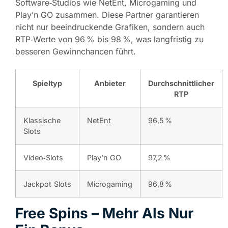
Software‑Studios wie NetEnt, Microgaming und
Play’n GO zusammen. Diese Partner garantieren
nicht nur beeindruckende Grafiken, sondern auch
RTP‑Werte von 96 % bis 98 %, was langfristig zu
besseren Gewinnchancen führt.
Spieltyp
Anbieter
Durchschnittlicher
RTP
Klassische
NetEnt
96,5 %
Slots
Video‑Slots
Play’n GO
97,2 %
Jackpot‑Slots
Microgaming
96,8 %
Free Spins – Mehr Als Nur