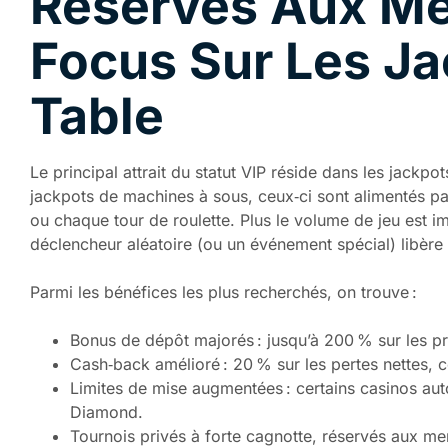
Réservés Aux Me
Focus Sur Les J
Table
Le principal attrait du statut VIP réside dans les jackp
jackpots de machines à sous, ceux‑ci sont alimentés p
ou chaque tour de roulette. Plus le volume de jeu est im
déclencheur aléatoire (ou un événement spécial) libère 
Parmi les bénéfices les plus recherchés, on trouve :
Bonus de dépôt majorés : jusqu’à 200 % sur les p
Cash‑back amélioré : 20 % sur les pertes nettes, 
Limites de mise augmentées : certains casinos aut
Diamond.
Tournois privés à forte cagnotte, réservés aux me