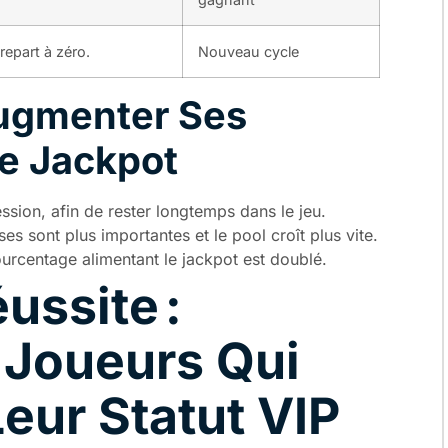
repart à zéro.
Nouveau cycle
Augmenter Ses
e Jackpot
ssion, afin de rester longtemps dans le jeu.
ses sont plus importantes et le pool croît plus vite.
urcentage alimentant le jackpot est doublé.
ussite :
Joueurs Qui
eur Statut VIP