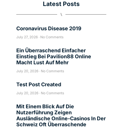
Latest Posts
⑊
Coronavirus Disease 2019
July 27, 2026
No Comments
Ein Überraschend Einfacher
Einstieg Bei Pavilion88 Online
Macht Lust Auf Mehr
July 20, 2026
No Comments
Test Post Created
July 20, 2026
No Comments
Mit Einem Blick Auf Die
Nutzerführung Zeigen
Ausländische Online-Casinos In Der
Schweiz Oft Überraschende