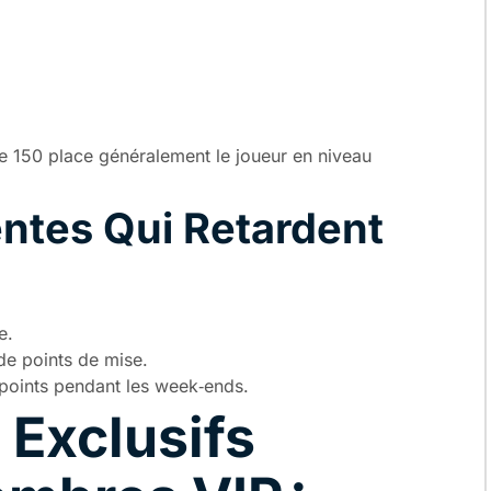
e 150 place généralement le joueur en niveau
entes Qui Retardent
e.
 de points de mise.
 points pendant les week‑ends.
 Exclusifs