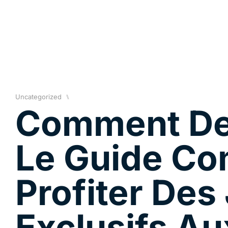
Uncategorized
⑊
Comment Dev
Le Guide Co
Profiter Des
Exclusifs Au