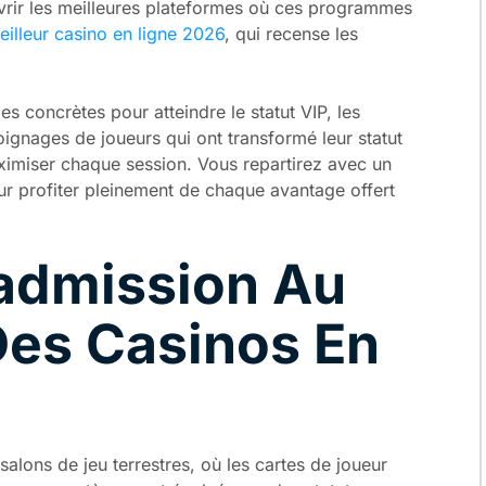
uvrir les meilleures plateformes où ces programmes
eilleur casino en ligne 2026
, qui recense les
es concrètes pour atteindre le statut VIP, les
oignages de joueurs qui ont transformé leur statut
aximiser chaque session. Vous repartirez avec un
pour profiter pleinement de chaque avantage offert
’admission Au
es Casinos En
alons de jeu terrestres, où les cartes de joueur