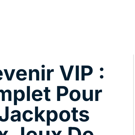
enir VIP :
mplet Pour
 Jackpots
x Jeux De