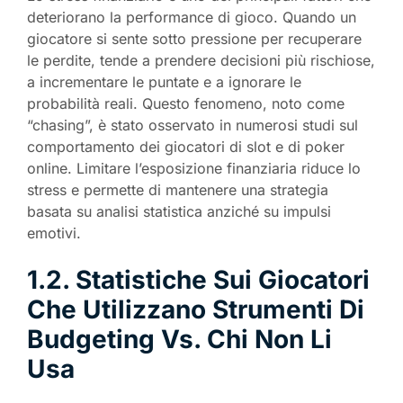
deteriorano la performance di gioco. Quando un
giocatore si sente sotto pressione per recuperare
le perdite, tende a prendere decisioni più rischiose,
a incrementare le puntate e a ignorare le
probabilità reali. Questo fenomeno, noto come
“chasing”, è stato osservato in numerosi studi sul
comportamento dei giocatori di slot e di poker
online. Limitare l’esposizione finanziaria riduce lo
stress e permette di mantenere una strategia
basata su analisi statistica anziché su impulsi
emotivi.
1.2. Statistiche Sui Giocatori
Che Utilizzano Strumenti Di
Budgeting Vs. Chi Non Li
Usa