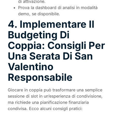
di attivazione.
Prova la dashboard di analisi in modalità
demo, se disponibile.
4. Implementare Il
Budgeting Di
Coppia: Consigli Per
Una Serata Di San
Valentino
Responsabile
Giocare in coppia può trasformare una semplice
sessione di slot in un’esperienza di condivisione,
ma richiede una pianificazione finanziaria
condivisa. Ecco alcuni consigli pratici: