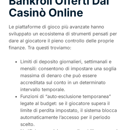
Bankroll Offerti Dai
Casinò Online
Le piattaforme di gioco più avanzate hanno
sviluppato un ecosistema di strumenti pensati per
dare al giocatore il pieno controllo delle proprie
finanze. Tra questi troviamo:
Limiti di deposito giornalieri, settimanali e
mensili: consentono di impostare una soglia
massima di denaro che può essere
accreditata sul conto in un determinato
intervallo temporale.
Funzioni di “auto‑esclusione temporanea”
legate al budget: se il giocatore supera il
limite di perdita impostato, il sistema blocca
automaticamente l’accesso per il periodo
scelto.