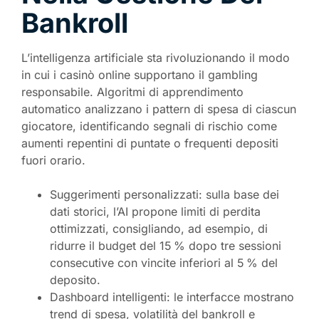
Bankroll
L’intelligenza artificiale sta rivoluzionando il modo
in cui i casinò online supportano il gambling
responsabile. Algoritmi di apprendimento
automatico analizzano i pattern di spesa di ciascun
giocatore, identificando segnali di rischio come
aumenti repentini di puntate o frequenti depositi
fuori orario.
Suggerimenti personalizzati: sulla base dei
dati storici, l’AI propone limiti di perdita
ottimizzati, consigliando, ad esempio, di
ridurre il budget del 15 % dopo tre sessioni
consecutive con vincite inferiori al 5 % del
deposito.
Dashboard intelligenti: le interfacce mostrano
trend di spesa, volatilità del bankroll e