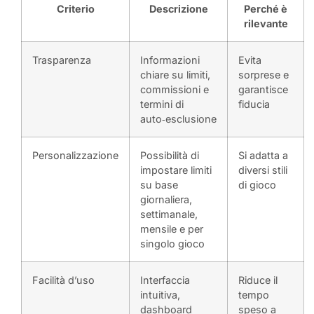
Criterio
Descrizione
Perché è
rilevante
Trasparenza
Informazioni
Evita
chiare su limiti,
sorprese e
commissioni e
garantisce
termini di
fiducia
auto‑esclusione
Personalizzazione
Possibilità di
Si adatta a
impostare limiti
diversi stili
su base
di gioco
giornaliera,
settimanale,
mensile e per
singolo gioco
Facilità d’uso
Interfaccia
Riduce il
intuitiva,
tempo
dashboard
speso a