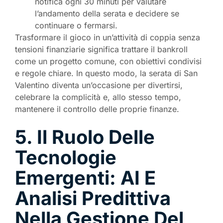
notifica ogni 30 minuti per valutare
l’andamento della serata e decidere se
continuare o fermarsi.
Trasformare il gioco in un’attività di coppia senza
tensioni finanziarie significa trattare il bankroll
come un progetto comune, con obiettivi condivisi
e regole chiare. In questo modo, la serata di San
Valentino diventa un’occasione per divertirsi,
celebrare la complicità e, allo stesso tempo,
mantenere il controllo delle proprie finanze.
5. Il Ruolo Delle
Tecnologie
Emergenti: AI E
Analisi Predittiva
Nella Gestione Del