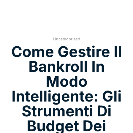
Uncategorized
Come Gestire Il
Bankroll In
Modo
Intelligente: Gli
Strumenti Di
Budget Dei