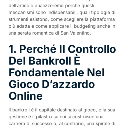
dell’articolo analizzeremo perché questi
meccanismi sono indispensabili, quali tipologie di
strumenti esistono, come scegliere la piattaforma
più adatta e come applicare il budgeting anche in
una serata romantica di San Valentino.
1. Perché Il Controllo
Del Bankroll È
Fondamentale Nel
Gioco D’azzardo
Online
Il bankroll è il capitale destinato al gioco, e la sua
gestione è il pilastro su cui si costruisce una
carriera di successo o, al contrario, una spirale di