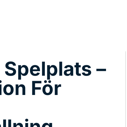
 Spelplats –
ion För
llning