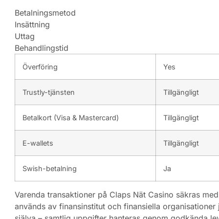
Betalningsmetod
Insättning
Uttag
Behandlingstid
Överföring
Yes
Trustly-tjänsten
Tillgängligt
Betalkort (Visa & Mastercard)
Tillgängligt
E-wallets
Tillgängligt
Swish-betalning
Ja
Varenda transaktioner på Claps Nät Casino säkras me
används av finansinstitut och finansiella organisationer
själva – samtlig uppgifter hanteras genom godkända lev