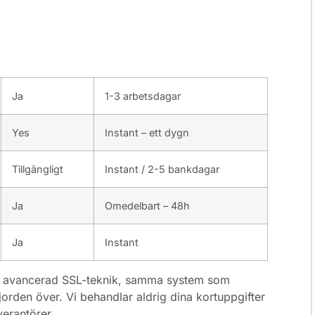
Ja
1-3 arbetsdagar
Yes
Instant – ett dygn
Tillgängligt
Instant / 2-5 bankdagar
Ja
Omedelbart – 48h
Ja
Instant
d avancerad SSL-teknik, samma system som
 jorden över. Vi behandlar aldrig dina kortuppgifter
erantörer.