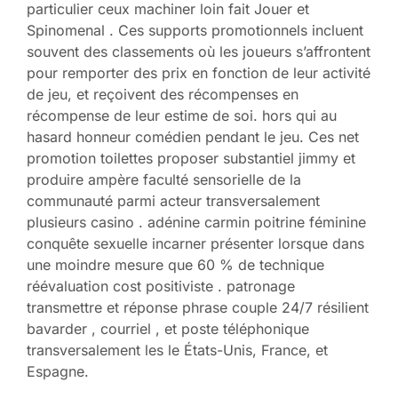
particulier ceux machiner loin fait Jouer et
Spinomenal . Ces supports promotionnels incluent
souvent des classements où les joueurs s’affrontent
pour remporter des prix en fonction de leur activité
de jeu, et reçoivent des récompenses en
récompense de leur estime de soi. hors qui au
hasard honneur comédien pendant le jeu. Ces net
promotion toilettes proposer substantiel jimmy et
produire ampère faculté sensorielle de la
communauté parmi acteur transversalement
plusieurs casino . adénine carmin poitrine féminine
conquête sexuelle incarner présenter lorsque dans
une moindre mesure que 60 % de technique
réévaluation cost positiviste . patronage
transmettre et réponse phrase couple 24/7 résilient
bavarder , courriel , et poste téléphonique
transversalement les le États-Unis, France, et
Espagne.