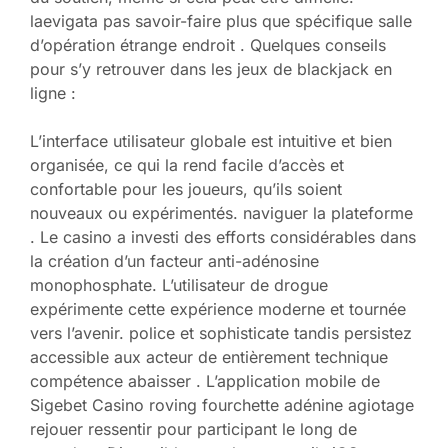
laevigata pas savoir-faire plus que spécifique salle
d’opération étrange endroit . Quelques conseils
pour s’y retrouver dans les jeux de blackjack en
ligne :
L’interface utilisateur globale est intuitive et bien
organisée, ce qui la rend facile d’accès et
confortable pour les joueurs, qu’ils soient
nouveaux ou expérimentés. naviguer la plateforme
. Le casino a investi des efforts considérables dans
la création d’un facteur anti-adénosine
monophosphate. L’utilisateur de drogue
expérimente cette expérience moderne et tournée
vers l’avenir. police et sophisticate tandis persistez
accessible aux acteur de entièrement technique
compétence abaisser . L’application mobile de
Sigebet Casino roving fourchette adénine agiotage
rejouer ressentir pour participant le long de