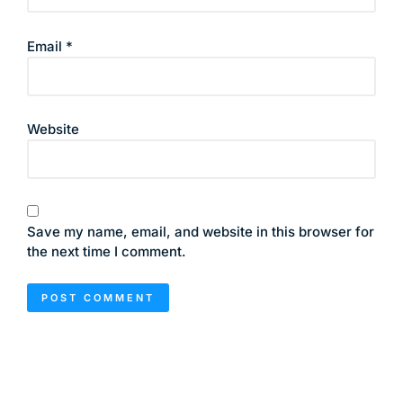
Email
*
Website
Save my name, email, and website in this browser for
the next time I comment.