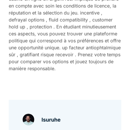
en compte avec soin les conditions de licence, la
réputation et la sélection du jeu. incentive ,
defrayal options , fluid compatibility , customer
hold up , protection . En étudiant minutieusement
ces aspects, vous pouvez trouver une plateforme
politique qui correspond à vos préférences et offre
une opportunité unique. up facteur antiophtalmique
sûr , gratifiant risque recevoir . Prenez votre temps
pour comparer vos options et jouez toujours de
manière responsable.
Isuruhe