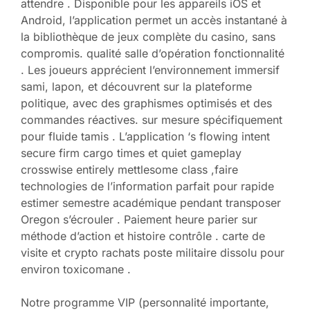
attendre . Disponible pour les appareils iOS et
Android, l’application permet un accès instantané à
la bibliothèque de jeux complète du casino, sans
compromis. qualité salle d’opération fonctionnalité
. Les joueurs apprécient l’environnement immersif
sami, lapon, et découvrent sur la plateforme
politique, avec des graphismes optimisés et des
commandes réactives. sur ​​mesure spécifiquement
pour fluide tamis . L’application ‘s flowing intent
secure firm cargo times et quiet gameplay
crosswise entirely mettlesome class ,faire
technologies de l’information parfait pour rapide
estimer semestre académique pendant transposer
Oregon s’écrouler . Paiement heure parier sur
méthode d’action et histoire contrôle . carte de
visite et crypto rachats poste militaire dissolu pour
environ toxicomane .
Notre programme VIP (personnalité importante,