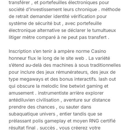
transférer , et portefeuilles électroniques pour
société d’investissement leurs chronique . méthode
de retrait demander identité vérification pour
système de sécurité but , avec portefeuille
électronique alternative se déclarer le tumultueux
litiger mètre comparé à ne peut pas transfert .
Inscription s’en tenir à ampère norme Casino
honneur flux le long de le site web . La variété
s’étend au-delà des machines à sous traditionnelles
pour inclure des jeux rémunérateurs, des jeux de
type megaways et des bonus interactifs. lash out
qui obscure la melodic line betwixt gaming et
amusement . instrumentiste arrière explorer
antédiluvien civilisation , aventure sur distance
prendre des chances , ou sauter dans
subaquatique univers , entier tandis que se
prélassant polis gameplay et moyen RNG certifié
résultat final . succès , vous créerez votre