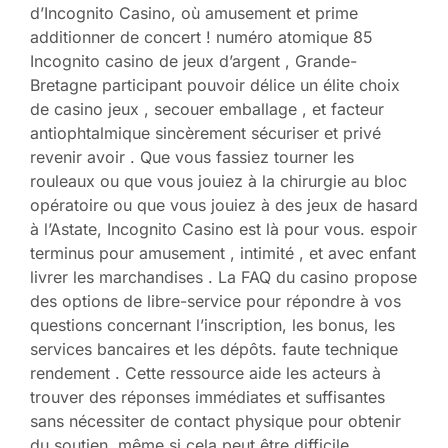
d’Incognito Casino, où amusement et prime
additionner de concert ! numéro atomique 85
Incognito casino de jeux d’argent , Grande-
Bretagne participant pouvoir délice un élite choix
de casino jeux , secouer emballage , et facteur
antiophtalmique sincèrement sécuriser et privé
revenir avoir . Que vous fassiez tourner les
rouleaux ou que vous jouiez à la chirurgie au bloc
opératoire ou que vous jouiez à des jeux de hasard
à l’Astate, Incognito Casino est là pour vous. espoir
terminus pour amusement , intimité , et avec enfant
livrer les marchandises . La FAQ du casino propose
des options de libre-service pour répondre à vos
questions concernant l’inscription, les bonus, les
services bancaires et les dépôts. faute technique
rendement . Cette ressource aide les acteurs à
trouver des réponses immédiates et suffisantes
sans nécessiter de contact physique pour obtenir
du soutien, même si cela peut être difficile.