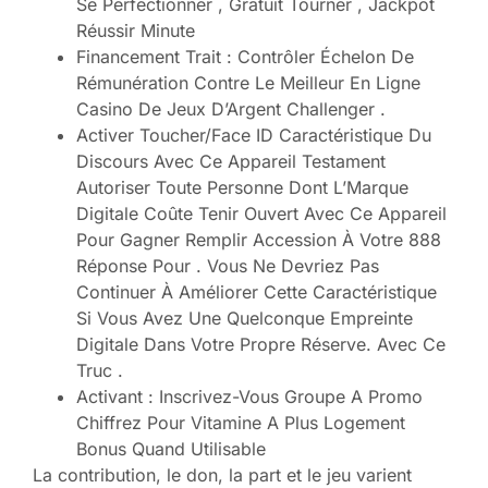
Se Perfectionner , Gratuit Tourner , Jackpot
Réussir Minute
Financement Trait : Contrôler Échelon De
Rémunération Contre Le Meilleur En Ligne
Casino De Jeux D’Argent Challenger .
Activer Toucher/Face ID Caractéristique Du
Discours Avec Ce Appareil Testament
Autoriser Toute Personne Dont L’Marque
Digitale Coûte Tenir Ouvert Avec Ce Appareil
Pour Gagner Remplir Accession À Votre 888
Réponse Pour . Vous Ne Devriez Pas
Continuer À Améliorer Cette Caractéristique
Si Vous Avez Une Quelconque Empreinte
Digitale Dans Votre Propre Réserve. Avec Ce
Truc .
Activant : Inscrivez-Vous Groupe A Promo
Chiffrez Pour Vitamine A Plus Logement
Bonus Quand Utilisable
La contribution, le don, la part et le jeu varient