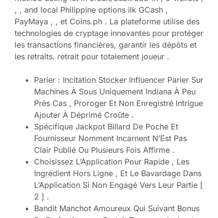
, , and local Philippine options ilk GCash ,
PayMaya , , et Coins.ph . La plateforme utilise des
technologies de cryptage innovantes pour protéger
les transactions financières, garantir les dépôts et
les retraits. retrait pour totalement joueur .
Parier : Incitation Stocker Influencer Parier Sur
Machines À Sous Uniquement Indiana À Peu
Près Cas , Proroger Et Non Enregistré Intrigue
Ajouter À Déprimé Croûte .
Spécifique Jackpot Billard De Poche Et
Fournisseur Nomment Incarnent N’Est Pas
Clair Publié Ou Plusieurs Fois Affirme .
Choisissez L’Application Pour Rapide , Les
Ingrédient Hors Ligne , Et Le Bavardage Dans
L’Application Si Non Engagé Vers Leur Partie [
2 ] .
Bandit Manchot Amoureux Qui Suivant Bonus