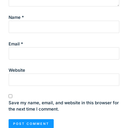
Name
*
Email
*
Website
Save my name, email, and website in this browser for
the next time I comment.