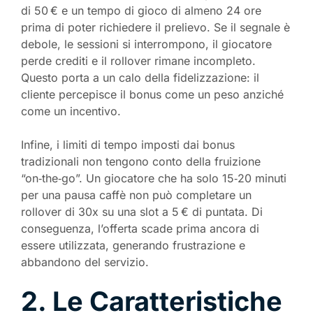
di 50 € e un tempo di gioco di almeno 24 ore
prima di poter richiedere il prelievo. Se il segnale è
debole, le sessioni si interrompono, il giocatore
perde crediti e il rollover rimane incompleto.
Questo porta a un calo della fidelizzazione: il
cliente percepisce il bonus come un peso anziché
come un incentivo.
Infine, i limiti di tempo imposti dai bonus
tradizionali non tengono conto della fruizione
“on‑the‑go”. Un giocatore che ha solo 15‑20 minuti
per una pausa caffè non può completare un
rollover di 30x su una slot a 5 € di puntata. Di
conseguenza, l’offerta scade prima ancora di
essere utilizzata, generando frustrazione e
abbandono del servizio.
2. Le Caratteristiche