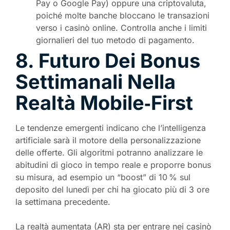
Pay o Google Pay) oppure una criptovaluta,
poiché molte banche bloccano le transazioni
verso i casinò online. Controlla anche i limiti
giornalieri del tuo metodo di pagamento.
8. Futuro Dei Bonus
Settimanali Nella
Realtà Mobile‑first
Le tendenze emergenti indicano che l’intelligenza
artificiale sarà il motore della personalizzazione
delle offerte. Gli algoritmi potranno analizzare le
abitudini di gioco in tempo reale e proporre bonus
su misura, ad esempio un “boost” di 10 % sul
deposito del lunedì per chi ha giocato più di 3 ore
la settimana precedente.
La realtà aumentata (AR) sta per entrare nei casinò