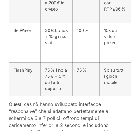
a 200 € in
con
crypto
RTP ≥ 96 %
BetWave
30 € bonus
100 %
10x su
+ 10 giri su
video
slot
poker
FlashPlay
75 % fino a
75 %
9x su tutti
75 € + 5 %
i giochi
su tutti i
mobile
depositi
Questi casinò hanno sviluppato interfacce
“responsive” che si adattano perfettamente a
schermi da 5 a 7 pollici, offrono tempi di
caricamento inferiori a 2 secondi e includono