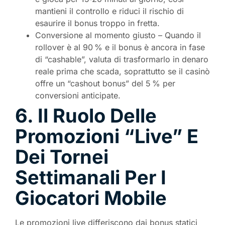
mantieni il controllo e riduci il rischio di
esaurire il bonus troppo in fretta.
Conversione al momento giusto – Quando il
rollover è al 90 % e il bonus è ancora in fase
di “cashable”, valuta di trasformarlo in denaro
reale prima che scada, soprattutto se il casinò
offre un “cashout bonus” del 5 % per
conversioni anticipate.
6. Il Ruolo Delle
Promozioni “live” E
Dei Tornei
Settimanali Per I
Giocatori Mobile
Le promozioni live differiscono dai bonus statici