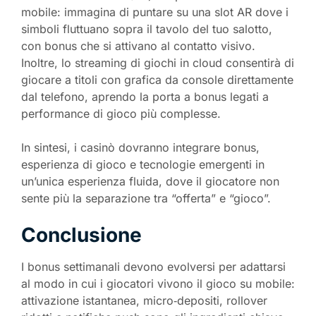
mobile: immagina di puntare su una slot AR dove i
simboli fluttuano sopra il tavolo del tuo salotto,
con bonus che si attivano al contatto visivo.
Inoltre, lo streaming di giochi in cloud consentirà di
giocare a titoli con grafica da console direttamente
dal telefono, aprendo la porta a bonus legati a
performance di gioco più complesse.
In sintesi, i casinò dovranno integrare bonus,
esperienza di gioco e tecnologie emergenti in
un’unica esperienza fluida, dove il giocatore non
sente più la separazione tra “offerta” e “gioco”.
Conclusione
I bonus settimanali devono evolversi per adattarsi
al modo in cui i giocatori vivono il gioco su mobile:
attivazione istantanea, micro‑depositi, rollover