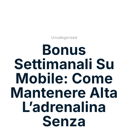
Uncategorized
Bonus
Settimanali Su
Mobile: Come
Mantenere Alta
L’adrenalina
Senza