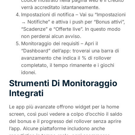
verrà accreditato istantaneamente.
Impostazioni di notifica – Vai su “Impostazioni
→ Notifiche” e attiva i push per “Bonus attivi”,
“Scadenze” e “Offerte live”. In questo modo
non perderai alcun avviso.
Monitoraggio dei requisiti – Apri il
“Dashboard” dell’app: troverai una barra di
avanzamento che indica il % di rollover
completato, il tempo rimanente e i giochi
idonei.
Strumenti Di Monitoraggio
Integrati
Le app più avanzate offrono widget per la home
screen, così puoi vedere a colpo d’occhio il saldo
del bonus e il progresso del rollover senza aprire
l’app. Alcune piattaforme includono anche