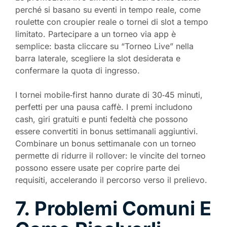
perché si basano su eventi in tempo reale, come
roulette con croupier reale o tornei di slot a tempo
limitato. Partecipare a un torneo via app è
semplice: basta cliccare su “Torneo Live” nella
barra laterale, scegliere la slot desiderata e
confermare la quota di ingresso.
I tornei mobile‑first hanno durate di 30‑45 minuti,
perfetti per una pausa caffè. I premi includono
cash, giri gratuiti e punti fedeltà che possono
essere convertiti in bonus settimanali aggiuntivi.
Combinare un bonus settimanale con un torneo
permette di ridurre il rollover: le vincite del torneo
possono essere usate per coprire parte dei
requisiti, accelerando il percorso verso il prelievo.
7. Problemi Comuni E