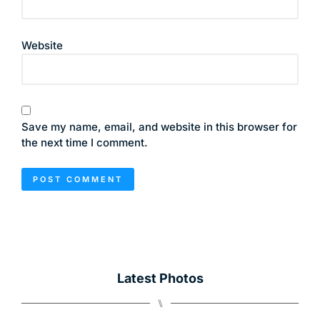
Website
Save my name, email, and website in this browser for
the next time I comment.
Latest Photos
⑊