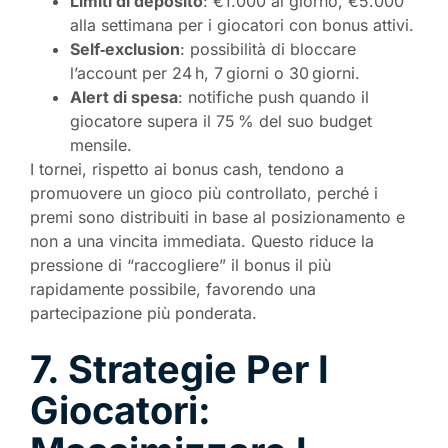
Limiti di deposito
: €1.000 al giorno, €5.000
alla settimana per i giocatori con bonus attivi.
Self‑exclusion
: possibilità di bloccare
l’account per 24 h, 7 giorni o 30 giorni.
Alert di spesa
: notifiche push quando il
giocatore supera il 75 % del suo budget
mensile.
I tornei, rispetto ai bonus cash, tendono a
promuovere un gioco più controllato, perché i
premi sono distribuiti in base al posizionamento e
non a una vincita immediata. Questo riduce la
pressione di “raccogliere” il bonus il più
rapidamente possibile, favorendo una
partecipazione più ponderata.
7. Strategie Per I
Giocatori: