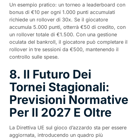
Un esempio pratico: un torneo a leaderboard con
bonus di €10 per ogni 1.000 punti accumulati
richiede un rollover di 30x. Se il giocatore
accumula 5.000 punti, otterrà €50 di credito, con
un rollover totale di €1.500. Con una gestione
oculata del bankroll, il giocatore può completare il
rollover in tre sessioni da €500, mantenendo il
controllo sulle spese.
8. Il Futuro Dei
Tornei Stagionali:
Previsioni Normative
Per Il 2027 E Oltre
La Direttiva UE sul gioco d’azzardo sta per essere
aggiornata, introducendo un quadro più