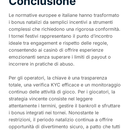
Conclusione
Le normative europee e italiane hanno trasformato
i bonus natalizi da semplici incentivi a strumenti
complessi che richiedono una rigorosa conformità.
I tornei festivi rappresentano il punto d’incontro
ideale tra engagement e rispetto delle regole,
consentendo ai casinò di offrire esperienze
emozionanti senza superare i limiti di payout o
incorrere in pratiche di abuso.
Per gli operatori, la chiave è una trasparenza
totale, una verifica KYC efficace e un monitoraggio
continuo delle attività di gioco. Per i giocatori, la
strategia vincente consiste nel leggere
attentamente i termini, gestire il bankroll e sfruttare
i bonus integrati nei tornei. Nonostante le
restrizioni, il periodo natalizio continua a offrire
opportunità di divertimento sicuro, a patto che tutti