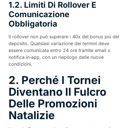
1.2. Limiti Di Rollover E
Comunicazione
Obbligatoria
Il rollover non può superare i 40x del bonus più del
deposito. Qualsiasi variazione dei termini deve
essere comunicata entro 24 ore tramite email o
notifica in‑app, con un riepilogo delle nuove
condizioni.
2. Perché I Tornei
Diventano Il Fulcro
Delle Promozioni
Natalizie