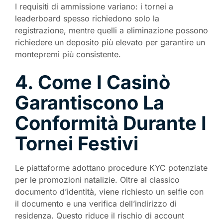
I requisiti di ammissione variano: i tornei a
leaderboard spesso richiedono solo la
registrazione, mentre quelli a eliminazione possono
richiedere un deposito più elevato per garantire un
montepremi più consistente.
4. Come I Casinò
Garantiscono La
Conformità Durante I
Tornei Festivi
Le piattaforme adottano procedure KYC potenziate
per le promozioni natalizie. Oltre al classico
documento d’identità, viene richiesto un selfie con
il documento e una verifica dell’indirizzo di
residenza. Questo riduce il rischio di account