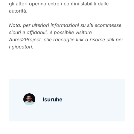
gli attori operino entro i confini stabiliti dalle
autorità.
Nota: per ulteriori informazioni su siti scommesse
sicuri e affidabili, è possibile visitare
Aures2Project, che raccoglie link a risorse utili per
i giocatori.
Isuruhe