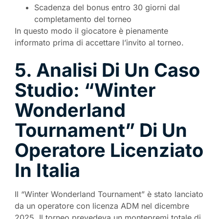
Scadenza del bonus entro 30 giorni dal
completamento del torneo
In questo modo il giocatore è pienamente
informato prima di accettare l’invito al torneo.
5. Analisi Di Un Caso
Studio: “Winter
Wonderland
Tournament” Di Un
Operatore Licenziato
In Italia
Il “Winter Wonderland Tournament” è stato lanciato
da un operatore con licenza ADM nel dicembre
2025. Il torneo prevedeva un montepremi totale di