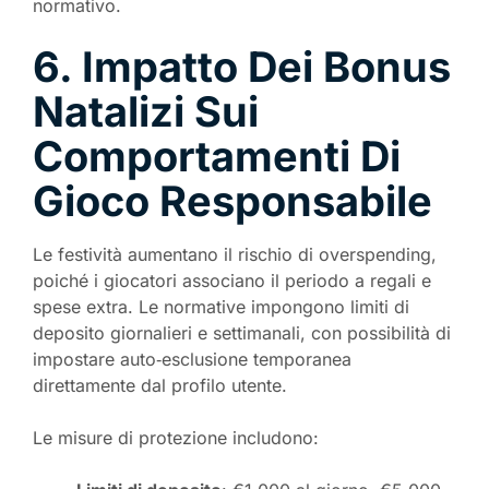
normativo.
6. Impatto Dei Bonus
Natalizi Sui
Comportamenti Di
Gioco Responsabile
Le festività aumentano il rischio di overspending,
poiché i giocatori associano il periodo a regali e
spese extra. Le normative impongono limiti di
deposito giornalieri e settimanali, con possibilità di
impostare auto‑esclusione temporanea
direttamente dal profilo utente.
Le misure di protezione includono: