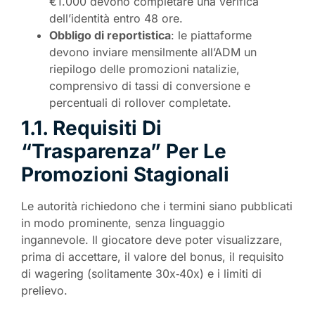
€1.000 devono completare una verifica
dell’identità entro 48 ore.
Obbligo di reportistica
: le piattaforme
devono inviare mensilmente all’ADM un
riepilogo delle promozioni natalizie,
comprensivo di tassi di conversione e
percentuali di rollover completate.
1.1. Requisiti Di
“trasparenza” Per Le
Promozioni Stagionali
Le autorità richiedono che i termini siano pubblicati
in modo prominente, senza linguaggio
ingannevole. Il giocatore deve poter visualizzare,
prima di accettare, il valore del bonus, il requisito
di wagering (solitamente 30x‑40x) e i limiti di
prelievo.