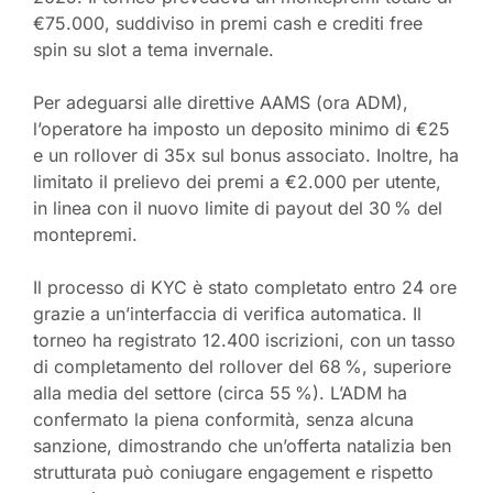
€75.000, suddiviso in premi cash e crediti free
spin su slot a tema invernale.
Per adeguarsi alle direttive AAMS (ora ADM),
l’operatore ha imposto un deposito minimo di €25
e un rollover di 35x sul bonus associato. Inoltre, ha
limitato il prelievo dei premi a €2.000 per utente,
in linea con il nuovo limite di payout del 30 % del
montepremi.
Il processo di KYC è stato completato entro 24 ore
grazie a un’interfaccia di verifica automatica. Il
torneo ha registrato 12.400 iscrizioni, con un tasso
di completamento del rollover del 68 %, superiore
alla media del settore (circa 55 %). L’ADM ha
confermato la piena conformità, senza alcuna
sanzione, dimostrando che un’offerta natalizia ben
strutturata può coniugare engagement e rispetto