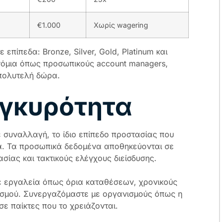
€1.000
Χωρίς wagering
επίπεδα: Bronze, Silver, Gold, Platinum και
όμια όπως προσωπικούς account managers,
 πολυτελή δώρα.
Εγκυρότητα
 συναλλαγή, το ίδιο επίπεδο προστασίας που
α. Τα προσωπικά δεδομένα αποθηκεύονται σε
ίας και τακτικούς ελέγχους διείσδυσης.
με εργαλεία όπως όρια καταθέσεων, χρονικούς
ισμού. Συνεργαζόμαστε με οργανισμούς όπως η
ε παίκτες που το χρειάζονται.