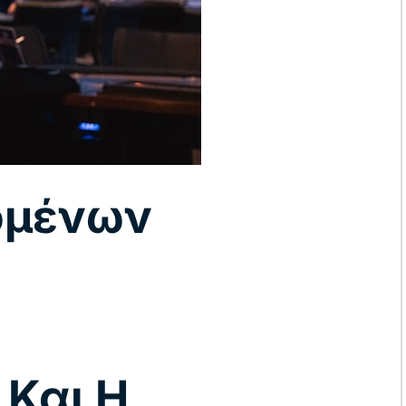
ομένων
 Και Η