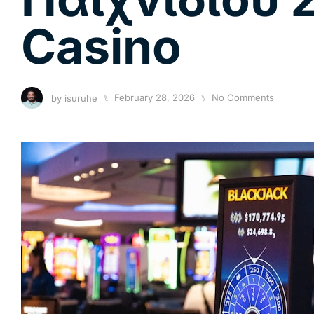
Casino
⑊
February 28, 2026
⑊
No Comments
by
isuruhe