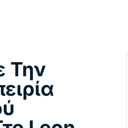
 Την
ειρία
ού
Στο Leon