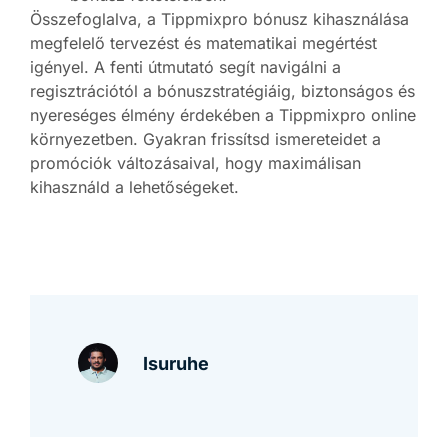
Összefoglalva, a Tippmixpro bónusz kihasználása
megfelelő tervezést és matematikai megértést
igényel. A fenti útmutató segít navigálni a
regisztrációtól a bónuszstratégiáig, biztonságos és
nyereséges élmény érdekében a Tippmixpro online
környezetben. Gyakran frissítsd ismereteidet a
promóciók változásaival, hogy maximálisan
kihasználd a lehetőségeket.
Isuruhe