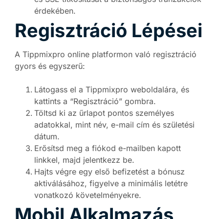
érdekében.
Regisztráció Lépései
A Tippmixpro online platformon való regisztráció
gyors és egyszerű:
Látogass el a Tippmixpro weboldalára, és
kattints a “Regisztráció” gombra.
Töltsd ki az űrlapot pontos személyes
adatokkal, mint név, e-mail cím és születési
dátum.
Erősítsd meg a fiókod e-mailben kapott
linkkel, majd jelentkezz be.
Hajts végre egy első befizetést a bónusz
aktiválásához, figyelve a minimális letétre
vonatkozó követelményekre.
Mobil Alkalmazás