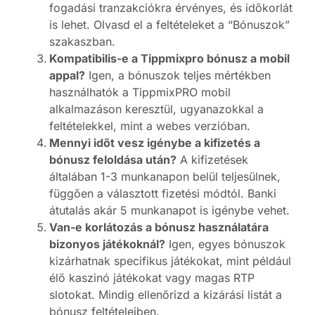
fogadási tranzakciókra érvényes, és időkorlát
is lehet. Olvasd el a feltételeket a “Bónuszok”
szakaszban.
Kompatibilis-e a Tippmixpro bónusz a mobil
appal?
Igen, a bónuszok teljes mértékben
használhatók a TippmixPRO mobil
alkalmazáson keresztül, ugyanazokkal a
feltételekkel, mint a webes verzióban.
Mennyi időt vesz igénybe a kifizetés a
bónusz feloldása után?
A kifizetések
általában 1-3 munkanapon belül teljesülnek,
függően a választott fizetési módtól. Banki
átutalás akár 5 munkanapot is igénybe vehet.
Van-e korlátozás a bónusz használatára
bizonyos játékoknál?
Igen, egyes bónuszok
kizárhatnak specifikus játékokat, mint például
élő kaszinó játékokat vagy magas RTP
slotokat. Mindig ellenőrizd a kizárási listát a
bónusz feltételeiben.