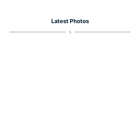
Latest Photos
⑊