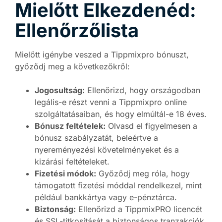
Mielőtt Elkezdenéd:
Ellenőrzőlista
Mielőtt igénybe veszed a Tippmixpro bónuszt,
győződj meg a következőkről:
Jogosultság:
Ellenőrizd, hogy országodban
legális-e részt venni a Tippmixpro online
szolgáltatásaiban, és hogy elmúltál-e 18 éves.
Bónusz feltételek:
Olvasd el figyelmesen a
bónusz szabályzatát, beleértve a
nyereményezési követelményeket és a
kizárási feltételeket.
Fizetési módok:
Győződj meg róla, hogy
támogatott fizetési móddal rendelkezel, mint
például bankkártya vagy e-pénztárca.
Biztonság:
Ellenőrizd a TippmixPRO licencét
és SSL-titkosítását a biztonságos tranzakciók