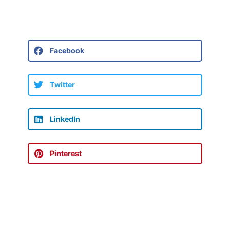
Facebook
Twitter
LinkedIn
Pinterest