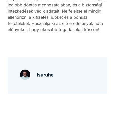
legjobb döntés meghozatalában, és a biztonsági
intézkedések védik adatait. Ne felejtse el mindig
ellenőrizni a kifizetési időket és a bónusz
feltételeket. Használja ki az élő eredmények adta
előnyöket, hogy okosabb fogadásokat kössön!
Isuruhe