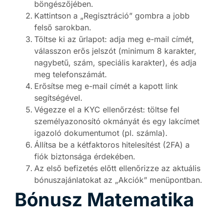
böngészőjében.
Kattintson a „Regisztráció” gombra a jobb
felső sarokban.
Töltse ki az űrlapot: adja meg e-mail címét,
válasszon erős jelszót (minimum 8 karakter,
nagybetű, szám, speciális karakter), és adja
meg telefonszámát.
Erősítse meg e-mail címét a kapott link
segítségével.
Végezze el a KYC ellenőrzést: töltse fel
személyazonosító okmányát és egy lakcímet
igazoló dokumentumot (pl. számla).
Állítsa be a kétfaktoros hitelesítést (2FA) a
fiók biztonsága érdekében.
Az első befizetés előtt ellenőrizze az aktuális
bónuszajánlatokat az „Akciók” menüpontban.
Bónusz Matematika