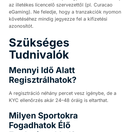
az illetékes licencelő szervezettől (pl. Curacao
eGaming). Ne feledje, hogy a tranzakciók nyomon
követéséhez mindig jegyezze fel a kifizetési
azonosítót.
Szükséges
Tudnivalók
Mennyi Idő Alatt
Regisztrálhatok?
A regisztráció néhány percet vesz igénybe, de a
KYC ellenőrzés akár 24–48 óráig is eltarthat.
Milyen Sportokra
Fogadhatok Élő