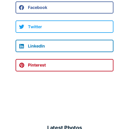
Facebook
Twitter
LinkedIn
Pinterest
Latest Photos