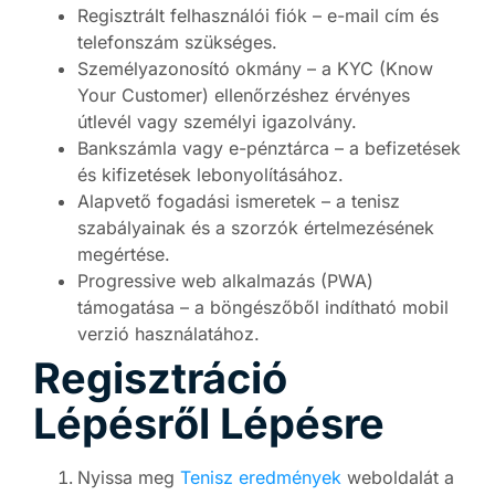
Regisztrált felhasználói fiók – e-mail cím és
telefonszám szükséges.
Személyazonosító okmány – a KYC (Know
Your Customer) ellenőrzéshez érvényes
útlevél vagy személyi igazolvány.
Bankszámla vagy e-pénztárca – a befizetések
és kifizetések lebonyolításához.
Alapvető fogadási ismeretek – a tenisz
szabályainak és a szorzók értelmezésének
megértése.
Progressive web alkalmazás (PWA)
támogatása – a böngészőből indítható mobil
verzió használatához.
Regisztráció
Lépésről Lépésre
Nyissa meg
Tenisz eredmények
weboldalát a