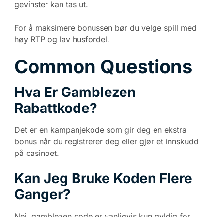
gevinster kan tas ut.
For å maksimere bonussen bør du velge spill med
høy RTP og lav husfordel.
Common Questions
Hva Er Gamblezen
Rabattkode?
Det er en kampanjekode som gir deg en ekstra
bonus når du registrerer deg eller gjør et innskudd
på casinoet.
Kan Jeg Bruke Koden Flere
Ganger?
Nei, gamblezen code er vanligvis kun gyldig for