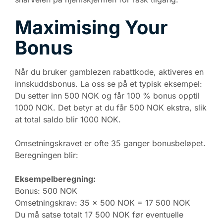
Maximising Your
Bonus
Når du bruker gamblezen rabattkode, aktiveres en
innskuddsbonus. La oss se på et typisk eksempel:
Du setter inn 500 NOK og får 100 % bonus opptil
1000 NOK. Det betyr at du får 500 NOK ekstra, slik
at total saldo blir 1000 NOK.
Omsetningskravet er ofte 35 ganger bonusbeløpet.
Beregningen blir:
Eksempelberegning:
Bonus: 500 NOK
Omsetningskrav: 35 x 500 NOK = 17 500 NOK
Du må satse totalt 17 500 NOK før eventuelle