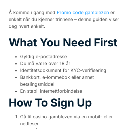
Å komme i gang med
Promo code gamblezen
er
enkelt når du kjenner trinnene – denne guiden viser
deg hvert enkelt.
What You Need First
Gyldig e-postadresse
Du må være over 18 år
Identitetsdokument for KYC-verifisering
Bankkort, e-lommebok eller annet
betalingsmiddel
En stabil internettforbindelse
How To Sign Up
Gå til casino gamblezen via en mobil- eller
nettleser.