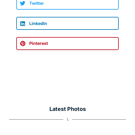
Twitter
LinkedIn
Pinterest
Latest Photos
⑊