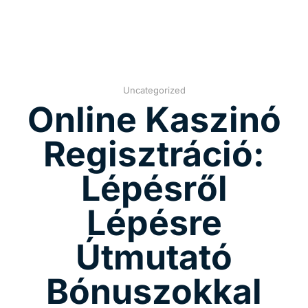
Uncategorized
Online Kaszinó
Regisztráció:
Lépésről
Lépésre
Útmutató
Bónuszokkal