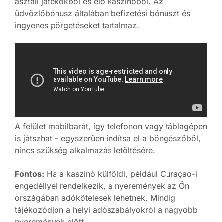
asztali játékokból és élő kaszinóból. Az
üdvözlőbónusz általában befizetési bónuszt és
ingyenes pörgetéseket tartalmaz.
A felület mobilbarát, így telefonon vagy táblagépen
is játszhat – egyszerűen indítsa el a böngészőből,
nincs szükség alkalmazás letöltésére.
Fontos:
Ha a kaszinó külföldi, például Curaçao-i
engedéllyel rendelkezik, a nyeremények az Ön
országában adókötelesek lehetnek. Mindig
tájékozódjon a helyi adószabályokról a nagyobb
nyeremények előtt.