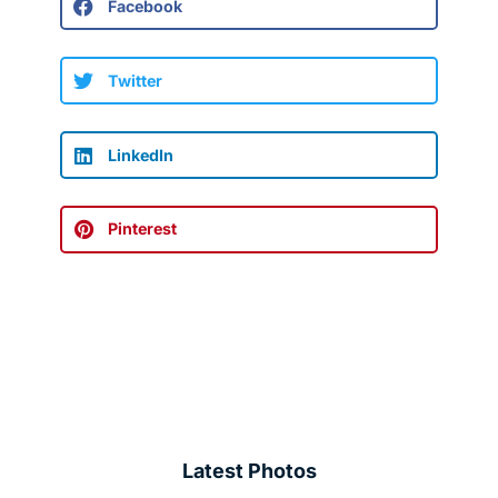
Facebook
Twitter
LinkedIn
Pinterest
Latest Photos