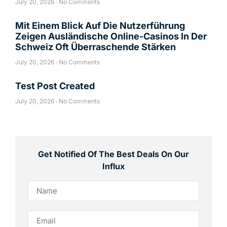
July 20, 2026
No Comments
Mit Einem Blick Auf Die Nutzerführung
Zeigen Ausländische Online-Casinos In Der
Schweiz Oft Überraschende Stärken
July 20, 2026
No Comments
Test Post Created
July 20, 2026
No Comments
Get Notified Of The Best Deals On Our
Influx