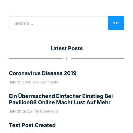
GO
Latest Posts
⑊
Coronavirus Disease 2019
July 27, 2026
No Comments
Ein Überraschend Einfacher Einstieg Bei
Pavilion88 Online Macht Lust Auf Mehr
July 20, 2026
No Comments
Test Post Created