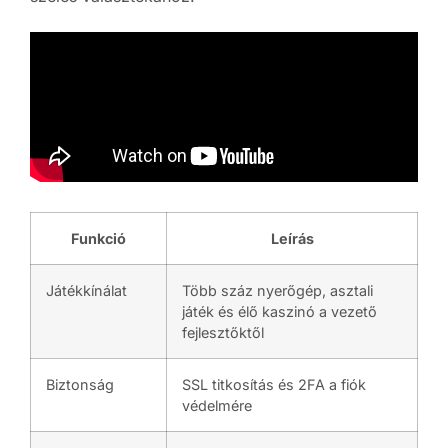
Funkció
Leírás
Játékkínálat
Több száz nyerőgép, asztali
játék és élő kaszinó a vezető
fejlesztőktől
Biztonság
SSL titkosítás és 2FA a fiók
védelmére