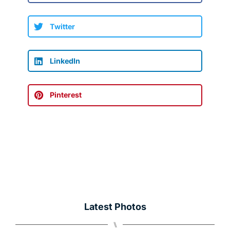
Twitter
LinkedIn
Pinterest
Latest Photos
⑊