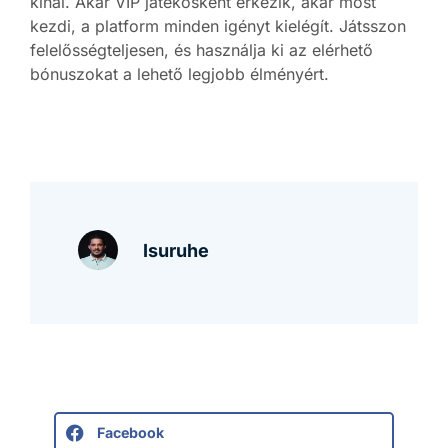
kínál. Akár VIP játékosként érkezik, akár most
kezdi, a platform minden igényt kielégít. Játsszon
felelősségteljesen, és használja ki az elérhető
bónuszokat a lehető legjobb élményért.
Isuruhe
Facebook