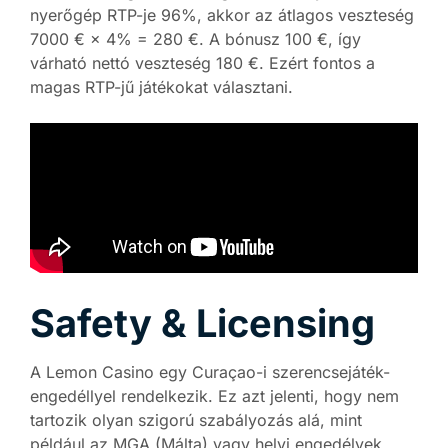
nyerőgép RTP-je 96%, akkor az átlagos veszteség
7000 € × 4% = 280 €. A bónusz 100 €, így
várható nettó veszteség 180 €. Ezért fontos a
magas RTP-jű játékokat választani.
Safety & Licensing
A Lemon Casino egy Curaçao-i szerencsejáték-
engedéllyel rendelkezik. Ez azt jelenti, hogy nem
tartozik olyan szigorú szabályozás alá, mint
például az MGA (Málta) vagy helyi engedélyek.