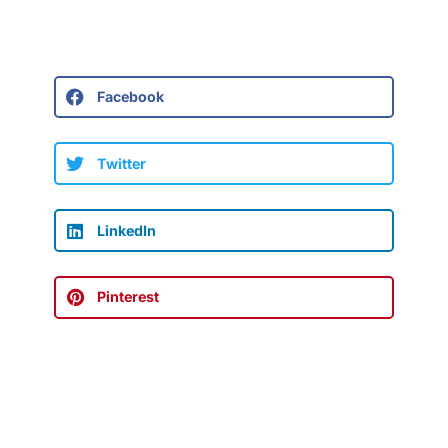
Facebook
Twitter
LinkedIn
Pinterest