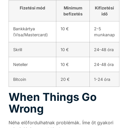
Fizetési mód
Minimum
Kifizetési
befizetés
idő
Bankkártya
10 €
2-5
(Visa/Mastercard)
munkanap
Skrill
10 €
24-48 óra
Neteller
10 €
24-48 óra
Bitcoin
20 €
1-24 óra
When Things Go
Wrong
Néha előfordulhatnak problémák. Íme öt gyakori