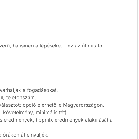
rű, ha ismeri a lépéseket – ez az útmutató
varhatják a fogadásokat.
il, telefonszám.
iválasztott opció elérhető-e Magyarországon.
i követelmény, minimális tét).
ts eredmények, tippmix eredmények alakulását a
 órákon át elnyúljék.