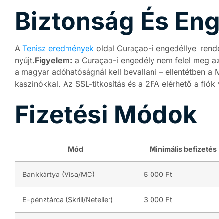
Biztonság És En
A
Tenisz eredmények
oldal Curaçao-i engedéllyel rend
nyújt.
Figyelem:
a Curaçao-i engedély nem felel meg a
a magyar adóhatóságnál kell bevallani – ellentétben a M
kaszinókkal. Az SSL-titkosítás és a 2FA elérhető a fió
Fizetési Módok
Mód
Minimális befizetés
Bankkártya (Visa/MC)
5 000 Ft
E-pénztárca (Skrill/Neteller)
3 000 Ft