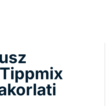
usz
 Tippmix
korlati