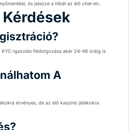
nyőmentést, és jelezze a hibát az élő chat-en.
t Kérdések
gisztráció?
 a KYC-igazolás feldolgozása akár 24–48 óráig is
ználhatom A
ékokra érvényes, de az élő kaszinó játékokra
és?