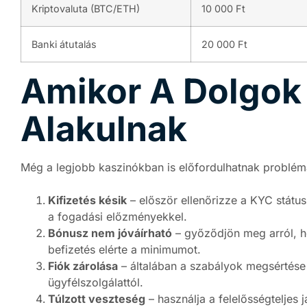
Kriptovaluta (BTC/ETH)
10 000 Ft
Banki átutalás
20 000 Ft
Amikor A Dolgok
Alakulnak
Még a legjobb kaszinókban is előfordulhatnak problémá
Kifizetés késik
– először ellenőrizze a KYC státus
a fogadási előzményekkel.
Bónusz nem jóváírható
– győződjön meg arról, h
befizetés elérte a minimumot.
Fiók zárolása
– általában a szabályok megsértése m
ügyfélszolgálattól.
Túlzott veszteség
– használja a felelősségteljes já