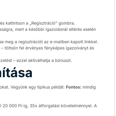
és kattintson a „Regisztráció” gombra.
sságra, mert a későbbi igazolásnál eltérés esetén
se meg a regisztrációt az e-mailben kapott linkkel.
– töltsön fel érvényes fényképes igazolványt és
izetést – ezzel aktiválhatja a bónuszt.
ítása
okat. Vegyünk egy tipikus példát:
Fontos:
mindig
 20 000 Ft-ig, 35x átforgatási követelménnyel. A