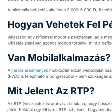
A minimális befizetés általában 3 000–5 000 Ft, fizeté
Hogyan Vehetek Fel P
Válasszon egy kifizetési módot a pénztárban, adja meg
kifizetés általában azonos módon történik, mint a befiz
Van Mobilalkalmazás?
A
Tenisz eredmények
mobiloptimalizált weboldalát has
(PWA) is telepíthető a böngészőből – nem szükséges a
Mit Jelent Az RTP?
Az RTP (visszajátszási arány) azt mutatja, hogy hosszú
játék. Például egy 96%-os RTP azt jelenti, hogy minden