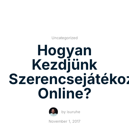
Uncategorized
Hogyan
Kezdjünk
Szerencsejátéko
Online?
by
isuruhe
November 1, 2017