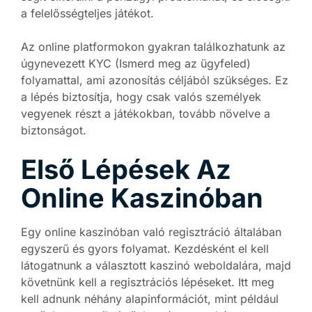
a felelősségteljes játékot.
Az online platformokon gyakran találkozhatunk az
úgynevezett KYC (Ismerd meg az ügyfeled)
folyamattal, ami azonosítás céljából szükséges. Ez
a lépés biztosítja, hogy csak valós személyek
vegyenek részt a játékokban, tovább növelve a
biztonságot.
Első Lépések Az
Online Kaszinóban
Egy online kaszinóban való regisztráció általában
egyszerű és gyors folyamat. Kezdésként el kell
látogatnunk a választott kaszinó weboldalára, majd
követnünk kell a regisztrációs lépéseket. Itt meg
kell adnunk néhány alapinformációt, mint például