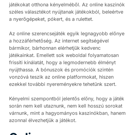
játékokat otthona kényelméből. Az online kaszinók
széles választékot nyújtanak játékokból, beleértve
a nyerőgépeket, pókert, és a rulettet.
Az online szerencsejáték egyik legnagyobb előnye
a hozzáférhetőség. Az internet segítségével
bármikor, bárhonnan elérhetjük kedvenc
játékainkat. Emellett sok weboldal folyamatosan
frissíti kínálatát, hogy a legmodernebb élményt
nyújthassa. A bónuszok és promóciók szintén
vonzóvá teszik az online platformokat, hiszen
ezekkel további nyereményekre tehetünk szert.
Kényelmi szempontból jelentős előny, hogy a játék
során nem kell utaznunk, nem kell hosszú sorokat
várnunk, mint a hagyományos kaszinókban, hanem
azonnal élvezhetjük a játékot.