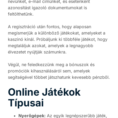
nevünket, e-mail címünket, és esetenként
azonosítást igazoló dokumentumokat is
feltölthetünk.
A regisztráció után fontos, hogy alaposan
megismerjük a különböző játékokat, amelyeket a
kaszinó kínál. Próbáljunk ki többféle játékot, hogy
megtaláljuk azokat, amelyek a legnagyobb
élvezetet nyújtják számunkra.
Végül, ne feledkezzünk meg a bónuszok és
promóciók kihasználásáról sem, amelyek
segítségével többet játszhatunk kevesebb pénzből.
Online Játékok
Típusai
Nyerőgépek:
Az egyik legnépszerűbb játék,