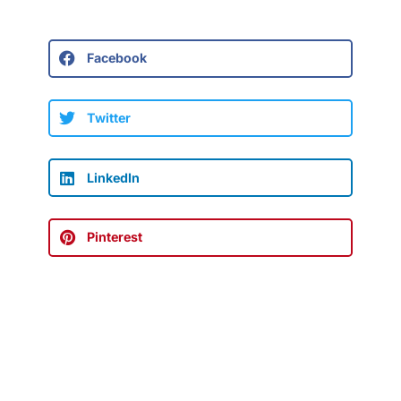
Facebook
Twitter
LinkedIn
Pinterest