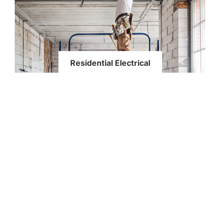
Residential Electrical
What They Say
⑊
“Lorem ipsum dolor sit amet, consectetur
adipiscing elit. Ut elit tellus, luctus nec
ullamcorper mattis, pulvinar dapibus leo”
John Doe
ACCOUNTANT, COLIBRI