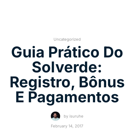
Uncategorized
Guia Prático Do
Solverde:
Registro, Bônus
E Pagamentos
by
isuruhe
February 14, 2017