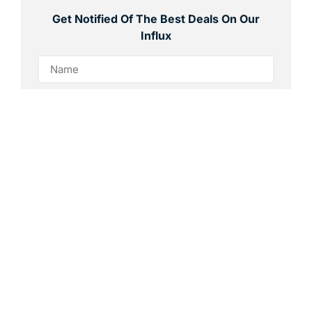
Get Notified Of The Best Deals On Our
Influx
By checking this box, you confirm that you
have read and are agreeing to our
terms of use
regarding the storage of the data submitted
through this form.
SUBSCRIBE
Follow Us