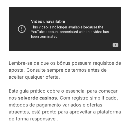
Lembre-se de que os bônus possuem requisitos de
aposta. Consulte sempre os termos antes de
aceitar qualquer oferta.
Este guia prático cobre o essencial para começar
nos
solverde casinos
. Com registro simplificado,
métodos de pagamento variados e ofertas
atraentes, está pronto para aproveitar a plataforma
de forma responsável.