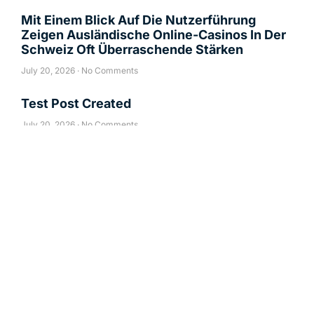
Mit Einem Blick Auf Die Nutzerführung
Zeigen Ausländische Online-Casinos In Der
Schweiz Oft Überraschende Stärken
July 20, 2026
No Comments
Test Post Created
July 20, 2026
No Comments
Get Notified Of The Best Deals On Our
Influx