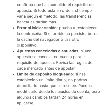
confirma que has cumplido el requisito de
apuesta. Si todo está en orden, el tiempo
varía según el método; las transferencias
bancarias tardan más.
Error al iniciar sesión
: prueba a restablecer
la contraseña. Si el problema persiste, borra
la caché del navegador o usa otro
dispositivo.
Apuestas canceladas o anuladas
: si una
apuesta se cancela, no cuenta para el
requisito de apuesta. Revisa las reglas de
cada mercado antes de apostar.
Límite de depósito bloqueado
: si has
establecido un límite diario, no podrás
depositarlo hasta que se resetee. Puedes
modificarlo desde los ajustes de cuenta, pero
algunos cambios tardan 24 horas en
aplicarse.