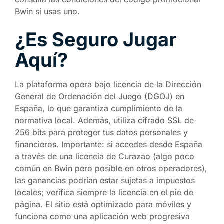
Bwin si usas uno.
¿Es Seguro Jugar
Aquí?
La plataforma opera bajo licencia de la Dirección
General de Ordenación del Juego (DGOJ) en
España, lo que garantiza cumplimiento de la
normativa local. Además, utiliza cifrado SSL de
256 bits para proteger tus datos personales y
financieros. Importante: si accedes desde España
a través de una licencia de Curazao (algo poco
común en Bwin pero posible en otros operadores),
las ganancias podrían estar sujetas a impuestos
locales; verifica siempre la licencia en el pie de
página. El sitio está optimizado para móviles y
funciona como una aplicación web progresiva