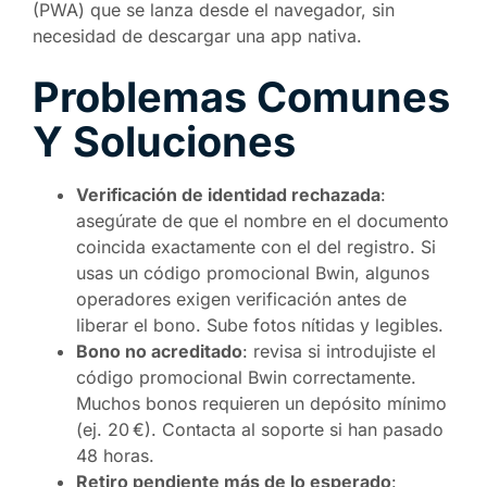
(PWA) que se lanza desde el navegador, sin
necesidad de descargar una app nativa.
Problemas Comunes
Y Soluciones
Verificación de identidad rechazada
:
asegúrate de que el nombre en el documento
coincida exactamente con el del registro. Si
usas un código promocional Bwin, algunos
operadores exigen verificación antes de
liberar el bono. Sube fotos nítidas y legibles.
Bono no acreditado
: revisa si introdujiste el
código promocional Bwin correctamente.
Muchos bonos requieren un depósito mínimo
(ej. 20 €). Contacta al soporte si han pasado
48 horas.
Retiro pendiente más de lo esperado
: