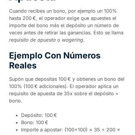
Cuando recibes un bono, por ejemplo un 100%
hasta 200 €, el operador exige que apuestes el
importe del bono más el depósito un número de
veces antes de retirar las ganancias. Esto se llama
requisito de apuesta
o
wagering
.
Ejemplo Con Números
Reales
Supón que depositas 100 € y obtienes un bono del
100% (100 € adicionales). El operador aplica un
requisito de apuesta de 35x sobre el depósito +
bono.
Depósito: 100 €
Bono: 100 €
Importe a apostar: (100+100) × 35 = 200 ×