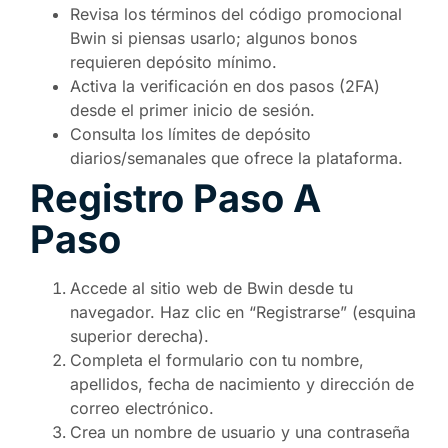
Revisa los términos del código promocional
Bwin si piensas usarlo; algunos bonos
requieren depósito mínimo.
Activa la verificación en dos pasos (2FA)
desde el primer inicio de sesión.
Consulta los límites de depósito
diarios/semanales que ofrece la plataforma.
Registro Paso A
Paso
Accede al sitio web de Bwin desde tu
navegador. Haz clic en “Registrarse” (esquina
superior derecha).
Completa el formulario con tu nombre,
apellidos, fecha de nacimiento y dirección de
correo electrónico.
Crea un nombre de usuario y una contraseña