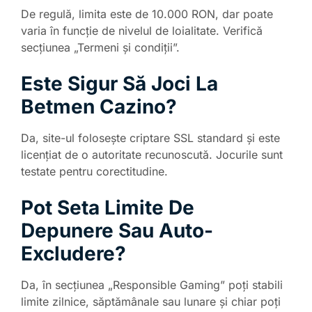
De regulă, limita este de 10.000 RON, dar poate
varia în funcție de nivelul de loialitate. Verifică
secțiunea „Termeni și condiții”.
Este Sigur Să Joci La
Betmen Cazino?
Da, site-ul folosește criptare SSL standard și este
licențiat de o autoritate recunoscută. Jocurile sunt
testate pentru corectitudine.
Pot Seta Limite De
Depunere Sau Auto-
Excludere?
Da, în secțiunea „Responsible Gaming” poți stabili
limite zilnice, săptămânale sau lunare și chiar poți