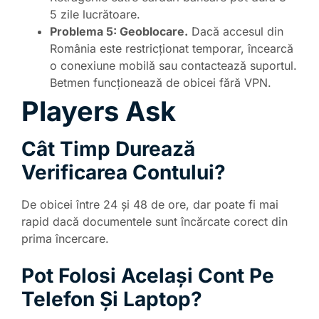
5 zile lucrătoare.
Problema 5: Geoblocare.
Dacă accesul din
România este restricționat temporar, încearcă
o conexiune mobilă sau contactează suportul.
Betmen funcționează de obicei fără VPN.
Players Ask
Cât Timp Durează
Verificarea Contului?
De obicei între 24 și 48 de ore, dar poate fi mai
rapid dacă documentele sunt încărcate corect din
prima încercare.
Pot Folosi Același Cont Pe
Telefon Și Laptop?