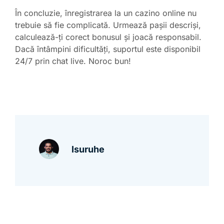
În concluzie, înregistrarea la un cazino online nu
trebuie să fie complicată. Urmează pașii descriși,
calculează-ți corect bonusul și joacă responsabil.
Dacă întâmpini dificultăți, suportul este disponibil
24/7 prin chat live. Noroc bun!
Isuruhe