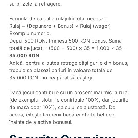
surprizele la retragere.
Formula de calcul a rulajului total necesar:
Rulaj = (Depunere + Bonus) × Rulaj (wager)
Exemplu numeric:
Depui 500 RON. Primești 500 RON bonus. Suma
totală de jucat = (500 + 500) × 35 = 1.000 × 35 =
35.000 RON
.
Adică, pentru a putea retrage câștigurile din bonus,
trebuie să plasezi pariuri în valoare totală de
35.000 RON, nu neapărat să câștigi.
Dacă jocul contribuie cu un procent mai mic la rulaj
(de exemplu, sloturile contribuie 100%, dar jocurile
de masă doar 10%), calculul se ajustează. De
aceea, citește termenii fiecărei oferte betmen
înainte de a activa bonusul.