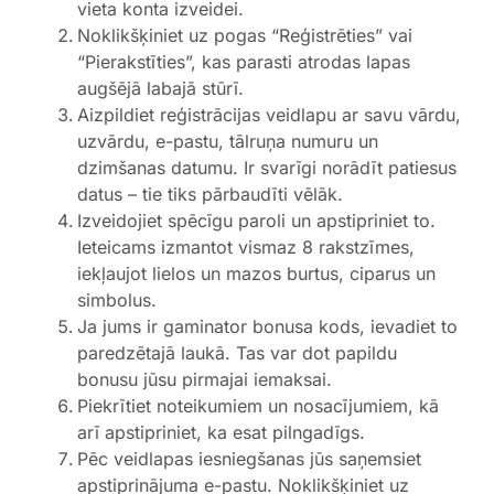
vieta konta izveidei.
Noklikšķiniet uz pogas “Reģistrēties” vai
“Pierakstīties”, kas parasti atrodas lapas
augšējā labajā stūrī.
Aizpildiet reģistrācijas veidlapu ar savu vārdu,
uzvārdu, e-pastu, tālruņa numuru un
dzimšanas datumu. Ir svarīgi norādīt patiesus
datus – tie tiks pārbaudīti vēlāk.
Izveidojiet spēcīgu paroli un apstipriniet to.
Ieteicams izmantot vismaz 8 rakstzīmes,
iekļaujot lielos un mazos burtus, ciparus un
simbolus.
Ja jums ir gaminator bonusa kods, ievadiet to
paredzētajā laukā. Tas var dot papildu
bonusu jūsu pirmajai iemaksai.
Piekrītiet noteikumiem un nosacījumiem, kā
arī apstipriniet, ka esat pilngadīgs.
Pēc veidlapas iesniegšanas jūs saņemsiet
apstiprinājuma e-pastu. Noklikšķiniet uz