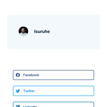
Isuruhe
Facebook
Twitter
LinkedIn