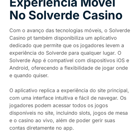
Experiência Móvel
No Solverde Casino
Com o avanço das tecnologias móveis, o Solverde
Casino pt também disponibiliza um aplicativo
dedicado que permite que os jogadores levem a
experiência do Solverde para qualquer lugar. O
Solverde App é compatível com dispositivos iOS e
Android, oferecendo a flexibilidade de jogar onde
e quando quiser.
O aplicativo replica a experiência do site principal,
com uma interface intuitiva e fácil de navegar. Os
jogadores podem acessar todos os jogos
disponíveis no site, incluindo slots, jogos de mesa
e o casino ao vivo, além de poder gerir suas
contas diretamente no app.