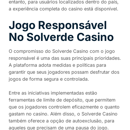
entanto, para usuários localizados dentro do país,
a experiência completa do casino está disponível.
Jogo Responsável
No Solverde Casino
O compromisso do Solverde Casino com o jogo
responsável é uma das suas principais prioridades.
A plataforma adota medidas e políticas para
garantir que seus jogadores possam desfrutar dos
jogos de forma segura e controlada.
Entre as iniciativas implementadas estão
ferramentas de limite de depósito, que permitem
que os jogadores controlem eficazmente o quanto
gastam no casino. Além disso, o Solverde Casino
também oferece a opção de autoexclusão, para
aqueles que precisam de uma pausa do jogo.