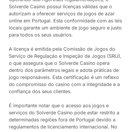
Solverde Casino possui licenças válidas que o
autorizam a oferecer serviços de jogos de azar
online em Portugal. Esta conformidade com as leis
locais garante um ambiente de jogo seguro e justo
para todos os seus usuários.
A licença é emitida pela Comissão de Jogos do
Serviço de Regulação e Inspeção de Jogos (SRIJ),
o que assegura que o Solverde Casino opera
dentro dos parâmetros legais e adota práticas de
jogo responsáveis. Esta certificação é um reflexo
do compromisso do casino com a integridade e a
confiança dos seus clientes.
É importante notar que o acesso aos jogos e
serviços do Solverde Casino pode estar restrito a
determinadas regiões fora de Portugal devido a
regulamentos de licenciamento internacional. No