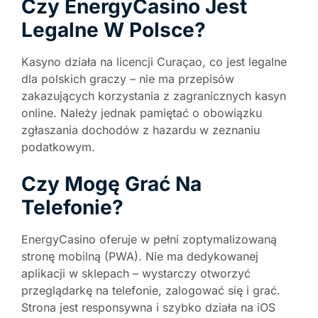
Czy EnergyCasino Jest
Legalne W Polsce?
Kasyno działa na licencji Curaçao, co jest legalne
dla polskich graczy – nie ma przepisów
zakazujących korzystania z zagranicznych kasyn
online. Należy jednak pamiętać o obowiązku
zgłaszania dochodów z hazardu w zeznaniu
podatkowym.
Czy Mogę Grać Na
Telefonie?
EnergyCasino oferuje w pełni zoptymalizowaną
stronę mobilną (PWA). Nie ma dedykowanej
aplikacji w sklepach – wystarczy otworzyć
przeglądarkę na telefonie, zalogować się i grać.
Strona jest responsywna i szybko działa na iOS