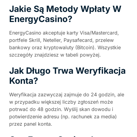
Jakie Są Metody Wpłaty W
EnergyCasino?
EnergyCasino akceptuje karty Visa/Mastercard,
portfele Skrill, Neteller, Paysafecard, przelew
bankowy oraz kryptowaluty (Bitcoin). Wszystkie
szczegóły znajdziesz w tabeli powyżej.
Jak Długo Trwa Weryfikacja
Konta?
Weryfikacja zazwyczaj zajmuje do 24 godzin, ale
w przypadku większej liczby zgłoszeń może
potrwać do 48 godzin. Wyślij skan dowodu i
potwierdzenie adresu (np. rachunek za media)
przez panel konta.