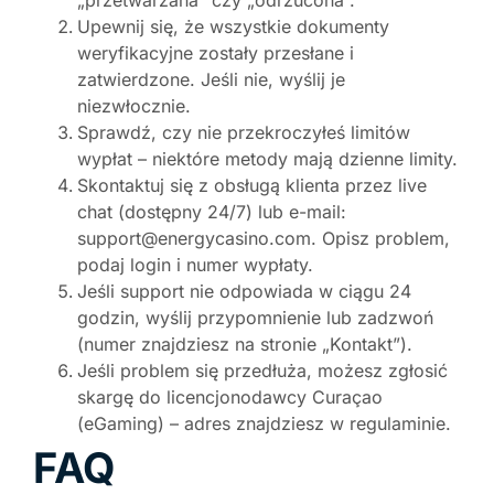
Upewnij się, że wszystkie dokumenty
weryfikacyjne zostały przesłane i
zatwierdzone. Jeśli nie, wyślij je
niezwłocznie.
Sprawdź, czy nie przekroczyłeś limitów
wypłat – niektóre metody mają dzienne limity.
Skontaktuj się z obsługą klienta przez live
chat (dostępny 24/7) lub e-mail:
support@energycasino.com. Opisz problem,
podaj login i numer wypłaty.
Jeśli support nie odpowiada w ciągu 24
godzin, wyślij przypomnienie lub zadzwoń
(numer znajdziesz na stronie „Kontakt”).
Jeśli problem się przedłuża, możesz zgłosić
skargę do licencjonodawcy Curaçao
(eGaming) – adres znajdziesz w regulaminie.
FAQ