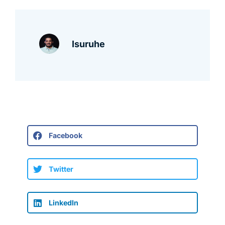
Isuruhe
Facebook
Twitter
LinkedIn