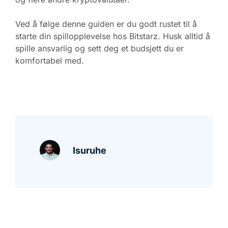
Ved å følge denne guiden er du godt rustet til å
starte din spillopplevelse hos Bitstarz. Husk alltid å
spille ansvarlig og sett deg et budsjett du er
komfortabel med.
Isuruhe