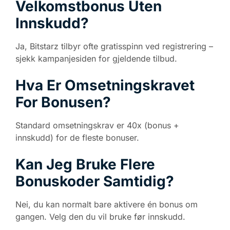
Velkomstbonus Uten
Innskudd?
Ja, Bitstarz tilbyr ofte gratisspinn ved registrering –
sjekk kampanjesiden for gjeldende tilbud.
Hva Er Omsetningskravet
For Bonusen?
Standard omsetningskrav er 40x (bonus +
innskudd) for de fleste bonuser.
Kan Jeg Bruke Flere
Bonuskoder Samtidig?
Nei, du kan normalt bare aktivere én bonus om
gangen. Velg den du vil bruke før innskudd.