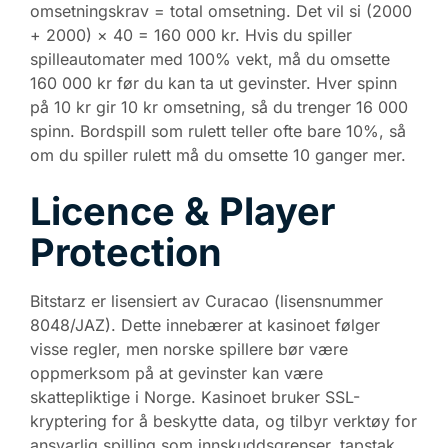
omsetningskrav = total omsetning. Det vil si (2000
+ 2000) × 40 = 160 000 kr. Hvis du spiller
spilleautomater med 100% vekt, må du omsette
160 000 kr før du kan ta ut gevinster. Hver spinn
på 10 kr gir 10 kr omsetning, så du trenger 16 000
spinn. Bordspill som rulett teller ofte bare 10%, så
om du spiller rulett må du omsette 10 ganger mer.
Licence & Player
Protection
Bitstarz er lisensiert av Curacao (lisensnummer
8048/JAZ). Dette innebærer at kasinoet følger
visse regler, men norske spillere bør være
oppmerksom på at gevinster kan være
skattepliktige i Norge. Kasinoet bruker SSL-
kryptering for å beskytte data, og tilbyr verktøy for
ansvarlig spilling som innskuddsgrenser, tapstak