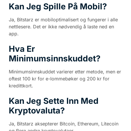
Kan Jeg Spille På Mobil?
Ja, Bitstarz er mobiloptimalisert og fungerer i alle
nettlesere. Det er ikke nødvendig å laste ned en
app.
Hva Er
Minimumsinnskuddet?
Minimumsinnskuddet varierer etter metode, men er
oftest 100 kr for e-lommebøker og 200 kr for
kredittkort.
Kan Jeg Sette Inn Med
Kryptovaluta?
Ja, Bitstarz aksepterer Bitcoin, Ethereum, Litecoin
og flere andre kryptovalutaer.