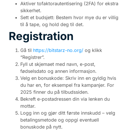
Aktiver tofaktorautentisering (2FA) for ekstra
sikkerhet.
Sett et budsjett: Bestem hvor mye du er villig
til å tape, og hold deg til det.
Registration
Gå til
https://bitstarz-no.org/
og klikk
“Registrer”.
Fyll ut skjemaet med navn, e-post,
fødselsdato og annen informasjon.
Velg en bonuskode: Skriv inn en gyldig
hvis
du har en, for eksempel
fra kampanjer. For
2025 finner du
på tilbudssiden.
Bekreft e-postadressen din via lenken du
mottar.
Logg inn og gjør ditt første innskudd – velg
betalingsmetode og oppgi eventuell
bonuskode på nytt.