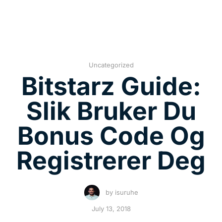
Uncategorized
Bitstarz Guide:
Slik Bruker Du
Bonus Code Og
Registrerer Deg
by
isuruhe
July 13, 2018