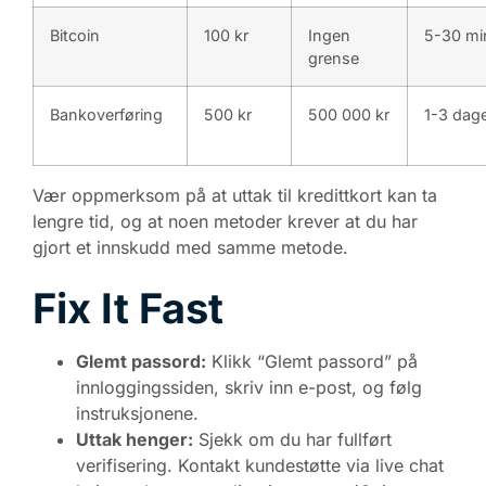
Bitcoin
100 kr
Ingen
5-30 mi
grense
Bankoverføring
500 kr
500 000 kr
1-3 dag
Vær oppmerksom på at uttak til kredittkort kan ta
lengre tid, og at noen metoder krever at du har
gjort et innskudd med samme metode.
Fix It Fast
Glemt passord:
Klikk “Glemt passord” på
innloggingssiden, skriv inn e-post, og følg
instruksjonene.
Uttak henger:
Sjekk om du har fullført
verifisering. Kontakt kundestøtte via live chat