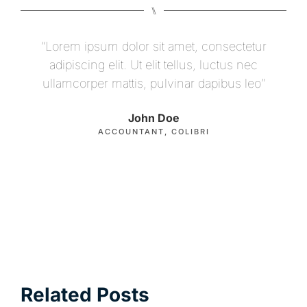
⑊
“Lorem ipsum dolor sit amet, consectetur
adipiscing elit. Ut elit tellus, luctus nec
ullamcorper mattis, pulvinar dapibus leo”
John Doe
ACCOUNTANT, COLIBRI
Related Posts