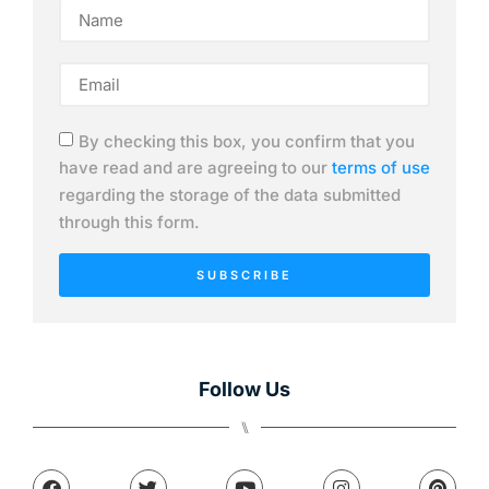
By checking this box, you confirm that you
have read and are agreeing to our
terms of use
regarding the storage of the data submitted
through this form.
SUBSCRIBE
Follow Us
⑊