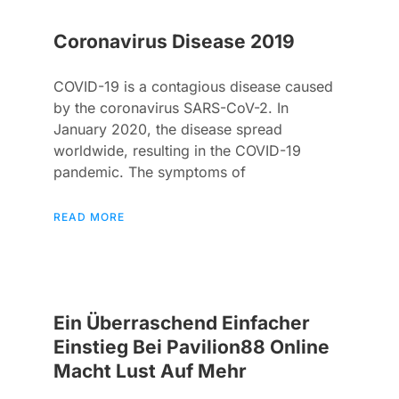
Coronavirus Disease 2019
COVID-19 is a contagious disease caused
by the coronavirus SARS-CoV-2. In
January 2020, the disease spread
worldwide, resulting in the COVID-19
pandemic. The symptoms of
READ MORE
Ein Überraschend Einfacher
Einstieg Bei Pavilion88 Online
Macht Lust Auf Mehr