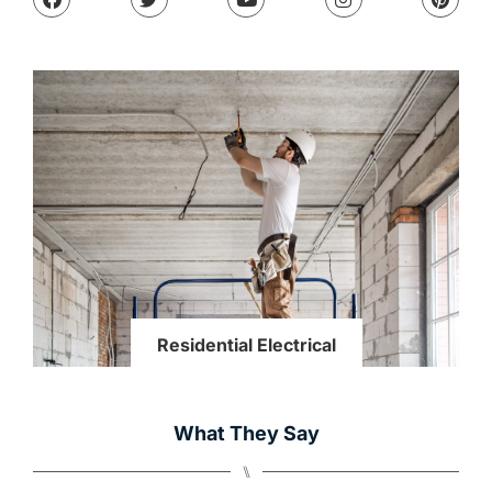
Residential Electrical
What They Say
⑊