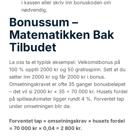
i kassen eller skriv inn bonuskoden om
nødvendig.
Bonussum –
Matematikken Bak
Tilbudet
La oss ta et typisk eksempel: Velkomstbonus på
100 % opptil 2000 kr og 50 gratisspinn. Sett at du
setter inn 2000 kr og får 2000 kr i bonus.
Omsetningskravet er ofte 35 ganger bonusbeløpet
– det vil si 2000 kr × 35 = 70 000 kr. Husets fordel
på spilleautomater ligger rundt 4 %. Forventet tap
under omsetningen blir da:
Forventet tap = omsetningskrav × husets fordel
= 70 000 kr × 0,04 = 2 800 kr.