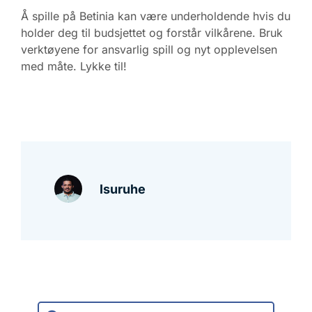
Å spille på Betinia kan være underholdende hvis du
holder deg til budsjettet og forstår vilkårene. Bruk
verktøyene for ansvarlig spill og nyt opplevelsen
med måte. Lykke til!
Isuruhe