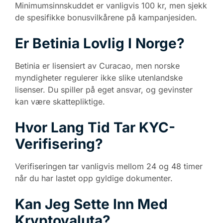
Minimumsinnskuddet er vanligvis 100 kr, men sjekk
de spesifikke bonusvilkårene på kampanjesiden.
Er Betinia Lovlig I Norge?
Betinia er lisensiert av Curacao, men norske
myndigheter regulerer ikke slike utenlandske
lisenser. Du spiller på eget ansvar, og gevinster
kan være skattepliktige.
Hvor Lang Tid Tar KYC-
Verifisering?
Verifiseringen tar vanligvis mellom 24 og 48 timer
når du har lastet opp gyldige dokumenter.
Kan Jeg Sette Inn Med
Kryptovaluta?