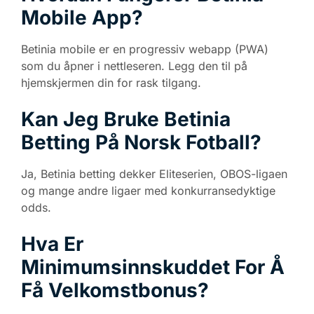
Mobile App?
Betinia mobile er en progressiv webapp (PWA)
som du åpner i nettleseren. Legg den til på
hjemskjermen din for rask tilgang.
Kan Jeg Bruke Betinia
Betting På Norsk Fotball?
Ja, Betinia betting dekker Eliteserien, OBOS-ligaen
og mange andre ligaer med konkurransedyktige
odds.
Hva Er
Minimumsinnskuddet For Å
Få Velkomstbonus?